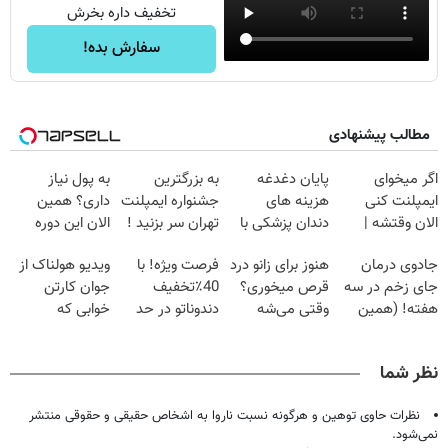
تخفیف داره بخرش
سفارش بده!
مطالب پیشنهادی
اگر میخوای
پایان دغدغه
به بزرگترین
به پول نیاز
ایمپلنت کنی
هزینه های
جشنواره ایمپلنت
داری؟ همین
الان وقتشه |
دندان پزشکی با
تهران سر بزنید !
الان این دوره
فقط با ۲۵
پک سفید کننده
| فقط ۲۵
رایگان رو شرکت
جادوی درمان
هنوز برای زانو درد
فرصت ویژه! با
ویدیو هولناک از
میلیون تومان!!!
خانگی
میلیون !
کن تا دیر نشده!
جای زخم در سه
قرص میخوری؟
40٪تخفیف
جوان کارتن
هفته! (همین
وقتی می‌شه
دندوناتو در حد
خوابی که
حالا رایگان
بدون عمل
کامپوزیت سفید
میلیاردر شد.
صحبت کنید)
درمانش کرد؟؟؟؟
کن
آموزش رایگان
نظر شما
نظرات حاوی توهین و هرگونه نسبت ناروا به اشخاص حقیقی و حقوقی منتشر
نمی‌شود.