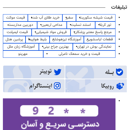
تبلیغات
قیمت شیشه سکوریت
سفیر
خرید طلای آب شده
قیمت موکت
تور کربلا
استند تسلیت
مداحی اربعین
دوربین مداربسته
مرجع پاسخ معتبر پزشکان
فروش مواد شیمیایی
قیمت ایمپلنت
قطعات لباسشویی
آموزشگاه تیزهوشان
بلیط هواپیما
پرشین هتل
نمایندگی بوش در تهران
بهترین جراح بینی
آموزشگاه زبان ملل
قیمت و خرید سمعک نامرئی
مهرینو