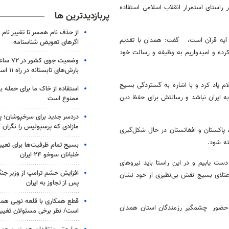
راستای استمرار انقلاب اسلامی استفاده
پربازدیدترین ها
از حذف نام همسر تا تغییر نام خ
ز آیه قرآن است، گفت: همدان با تقدیم
اگرهای تعویض شناسنامه
 خوبی ایفا کرده و امیدواریم به وظیفه و رسالت خود
وضعیت جوی
بارش‌های تابستانه در راه ۱۱ استان
ام یاد کرد و با اشاره به گستردگی بسیج
استفاده از خاک ما برای حمله 
به ایران نباشد و رسالتش برای حفظ دین
ممنوع است
دردسر جدید برای سرخپوشان؛ پی
مازادی که پرسپولیس را نگران ک
پاکستان و افغانستان در حال شکل‌گیری
ته شود.
بسیج تمام ظرفیت‌ها برای تعی
خلبانان سوخو ۲۴ ایران
دست یابیم و در این راستا باید نیروهای
افزایش خشم ترامپ از وزیر جن
اعتلای بسیج نقش بی‌نظیری از خود نشان
پس از تجاوز به ایران
قطع همکاری با قلعه نویی هم
د حضور چشمگیر رزمندگان استان همدان
است/ نظر برخی مسئولان تغییر 