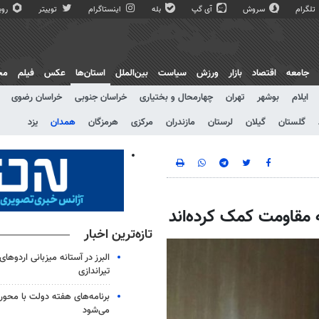
تلگرام
سروش
آی گپ
بله
اینستاگرام
توییتر
روبی
جامعه
اقتصاد
بازار
ورزش
سیاست
بین‌الملل
استان‌ها
عکس
فیلم
مج
ایلام
بوشهر
تهران
چهارمحال و بختیاری
خراسان جنوبی
خراسان رضوی
گلستان
گیلان
لرستان
مازندران
مرکزی
هرمزگان
همدان
یزد
تازه‌ترین اخبار
البرز در آستانه میزبانی اردوهای
تیراندازی
برنامه‌های هفته دولت با محوری
می‌شود