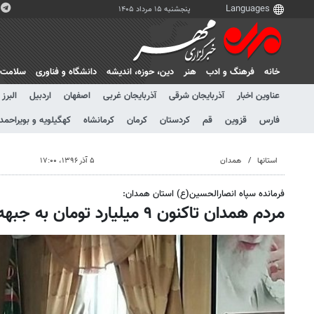
پنجشنبه ۱۵ مرداد ۱۴۰۵
خانه
فرهنگ و ادب
هنر
دين، حوزه، انديشه
دانشگاه و فناوری
سلامت
عناوین اخبار
آذربایجان شرقی
آذربایجان غربی
اصفهان
اردبیل
البرز
فارس
قزوین
قم
کردستان
کرمان
کرمانشاه
کهگیلویه و بویراحمد
استانها
همدان
۵ آذر ۱۳۹۶، ۱۷:۰۰
فرمانده سپاه انصارالحسین(ع) استان همدان:
مردم همدان تاکنون ۹ میلیارد تومان به جبهه مقاومت کمک کرده‌اند