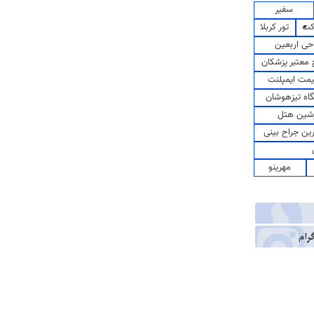
سفیر
کت
تور کربلا
حی اربعین
معتبر پزشکان
مت ایمپلنت
اه تیزهوشان
شین هتل
رین جراح بینی
مهرینو