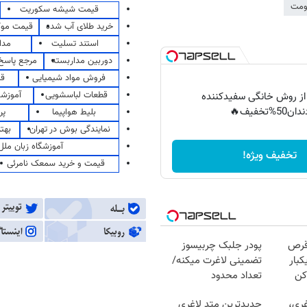
ومت
قیمت شیشه سکوریت
خرید طلای آب شده
قیمت مو
استند تسلیت
مدا
دوربین مداربسته
مرجع پاسخ 
فروش مواد شیمیایی
قی
قطعات لباسشویی
آموزشگ
 از روش خانگی سفیدکننده
دان50%تخفیف🔥
بلیط هواپیما
پر
نمایندگی بوش در تهران
بهت
آموزشگاه زبان ملل
تخفیف ویژه!
قیمت و خرید سمعک نامرئی
قرص
پودر جلبک چربیسوز
کبار
تضمینی لاغرت میکنه/
کن
تعداد محدود
غری،
جدیدترین متد لاغری