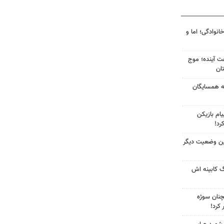
انوادگی؛ اما و
 کشور در ۷۲ ساعت آینده؛ موج
به همسایگان
ام بازیکن
رد!
ین وضعیت دیگر
گ کابینه اش
چنان سوژه
کرد!