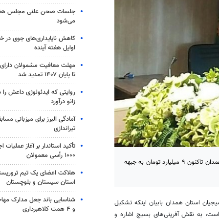
جلسات صحن علنی مجلس هفته 
می‌شود
کاهش ناپایداری‌های جوی در خر
اوایل هفته آینده
مهلت معافیت مشمولان دارای س
تا پایان ۱۴۰۷ تمدید شد
روایتی که ایدئولوژی داعش را د
زانو درآورد
آمادگی البرز برای میزبانی مسا
تیراندازی
تأکید استاندار بر آغاز عملیات ا
۱۰۰۰ رأسی معمولان
همدان - فرمانده سپاه انصارالحسین(ع) استان همدان گفت: مردم استان همدان تاکنون ۹ میلیارد تومان به جبهه
هلاکت اعضای یک تیم تروریست
استان سیستان و بلوچستان
جیان استان همدان بابیان اینکه تشکیل
و ۴ همت کلاهبرداری
است، به نقش ‌آفرینی‌های بسیج اشاره و