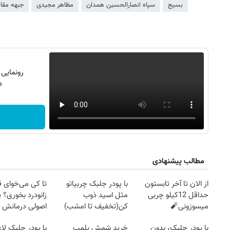
بسیج
سپاه انصارالحسین همدان
مظاهر مجیدی
جبهه مقا
رونمایی
دن
مطالب پیشنهادی
از الان تا آخر تابستون
با پودر جلبک چربیاتو
تا کی می‌خوای 
حداقل 12کیلو چربی
مثل اسید ذوب
زانودرد بخوری؟ ی
میسوزونی🧨
کن(تخفیف تا امشب)
اصولی درمانش 
با پودر جلبک، بدون
خرید شمش پلمپ
با پودر جلبک لا