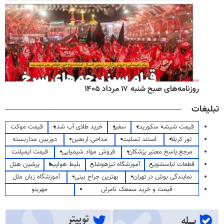
روزنامه‌های صبح شنبه ۱۷ مرداد ۱۴۰۵
تبلیغات
قیمت شیشه سکوریت
سفیر
خرید طلای آب شده
قیمت موکت
تور کربلا
استند تسلیت
مداحی اربعین
دوربین مداربسته
مرجع پاسخ معتبر پزشکان
فروش مواد شیمیایی
قیمت ایمپلنت
قطعات لباسشویی
آموزشگاه تیزهوشان
بلیط هواپیما
پرشین هتل
نمایندگی بوش در تهران
بهترین جراح بینی
آموزشگاه زبان ملل
قیمت و خرید سمعک نامرئی
مهرینو