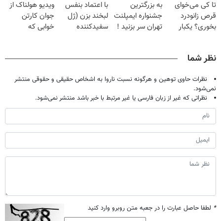
تا کی می‌خوای
به بزرگترین
با اعتماد بنفس
ویدیو هولناک از
میلیون تومان!!!
خانگی
صحبت کنید)
قرص زانودرد
جشنواره ایمپلنت
لبخند بزن (ژل
جوان کارتن
بخوری؟ یکبار
تهران سر بزنید !
سفیدکننده
خوابی که
اصولی درمانش
| فقط ۲۵
دندان40%تخفیف)
میلیاردر شد.
کن
میلیون !
آموزش رایگان
نظر شما
نظرات حاوی توهین و هرگونه نسبت ناروا به اشخاص حقیقی و حقوقی منتشر
نمی‌شود.
نظراتی که غیر از زبان فارسی یا غیر مرتبط با خبر باشد منتشر نمی‌شود.
*
لطفا حاصل عبارت را در جعبه متن روبرو وارد کنید