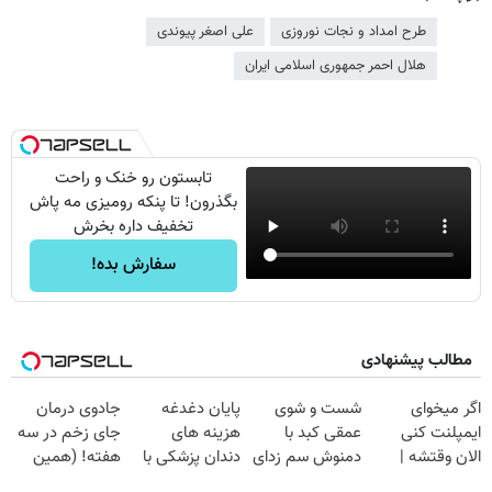
طرح امداد و نجات نوروزی
علی اصغر پیوندی
هلال احمر جمهوری اسلامی ایران
تابستون رو خنک و راحت
بگذرون! تا پنکه رومیزی مه پاش
تخفیف داره بخرش
سفارش بده!
مطالب پیشنهادی
اگر میخوای
شست و شوی
پایان دغدغه
جادوی درمان
ایمپلنت کنی
عمقی کبد با
هزینه های
جای زخم در سه
الان وقتشه |
دمنوش سم زدای
دندان پزشکی با
هفته! (همین
فقط با ۲۵
گیاهی
پک سفید کننده
حالا رایگان