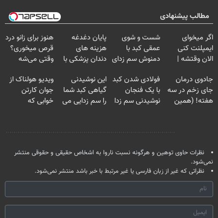
مطالب پیشنهادی
اگر میخوای
شست و شوی
پایان دغدغه
هنوز برای زانو درد
ایمپلنت کنی
عمقی کبد با
هزینه های
قرص میخوری؟
الان وقتشه |
دمنوش سم زدای
دندان پزشکی با
وقتی می‌شه
فقط با ۲۵
گیاهی
پک سفید کننده
بدون عمل
جادوی درمان
فولادی شدن کبد
این نوشیدنی
ویدیو هولناک از
میلیون تومان!!!
خانگی
درمانش کرد؟؟؟؟
جای زخم در سه
با یک فنجان
گیاهی کبد شما
جوان کارتن
هفته! (همین
نوشیدنی سم زدا
را سم زدایی می
خوابی که
حالا رایگان
کند (با ضمانت
میلیاردر شد.
صحبت کنید)
مرجوعی)
آموزش رایگان
نظر شما
نظرات حاوی توهین و هرگونه نسبت ناروا به اشخاص حقیقی و حقوقی منتشر
نمی‌شود.
نظراتی که غیر از زبان فارسی یا غیر مرتبط با خبر باشد منتشر نمی‌شود.