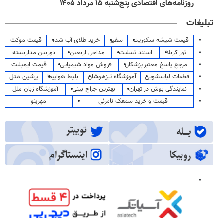
روزنامه‌های اقتصادی پنج‌شنبه ۱۵ مرداد ۱۴۰۵
تبلیغات
قیمت شیشه سکوریت
سفیر
خرید طلای آب شده
قیمت موکت
تور کربلا
استند تسلیت
مداحی اربعین
دوربین مداربسته
مرجع پاسخ معتبر پزشکان
فروش مواد شیمیایی
قیمت ایمپلنت
قطعات لباسشویی
آموزشگاه تیزهوشان
بلیط هواپیما
پرشین هتل
نمایندگی بوش در تهران
بهترین جراح بینی
آموزشگاه زبان ملل
قیمت و خرید سمعک نامرئی
مهرینو