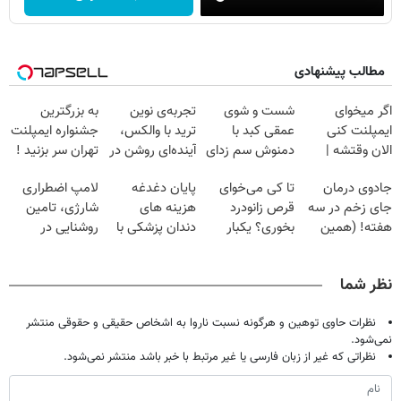
مطالب پیشنهادی
اگر میخوای
شست و شوی
تجربه‌ی نوین
به بزرگترین
ایمپلنت کنی
عمقی کبد با
ترید با والکس،
جشنواره ایمپلنت
الان وقتشه |
دمنوش سم زدای
آینده‌ای روشن در
تهران سر بزنید !
فقط با ۲۵
گیاهی
انتظار شماست
| فقط ۲۵
جادوی درمان
تا کی می‌خوای
پایان دغدغه
لامپ اضطراری
میلیون تومان!!!
میلیون !
جای زخم در سه
قرص زانودرد
هزینه های
شارژی، تامین
هفته! (همین
بخوری؟ یکبار
دندان پزشکی با
روشنایی در
حالا رایگان
اصولی درمانش
پک سفید کننده
شرایط بحرانی
صحبت کنید)
کن
خانگی
نظر شما
نظرات حاوی توهین و هرگونه نسبت ناروا به اشخاص حقیقی و حقوقی منتشر
نمی‌شود.
نظراتی که غیر از زبان فارسی یا غیر مرتبط با خبر باشد منتشر نمی‌شود.