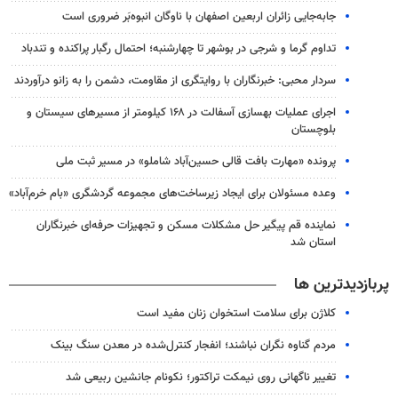
جابه‌جایی زائران اربعین اصفهان با ناوگان انبوه‌بَر ضروری است
تداوم گرما و شرجی در بوشهر تا چهارشنبه؛ احتمال رگبار پراکنده و تندباد
سردار محبی: خبرنگاران با روایتگری از مقاومت، دشمن را به زانو درآوردند
اجرای عملیات بهسازی آسفالت در ۱۶۸ کیلومتر از مسیرهای سیستان و
بلوچستان
پرونده «مهارت بافت قالی حسین‌آباد شاملو» در مسیر ثبت ملی
وعده مسئولان برای ایجاد زیرساخت‌های مجموعه گردشگری «بام خرم‌آباد»
نماینده قم پیگیر حل مشکلات مسکن و تجهیزات حرفه‌ای خبرنگاران
استان شد
پربازدیدترین ها
کلاژن برای سلامت استخوان زنان مفید است
مردم گناوه نگران نباشند؛ انفجار کنترل‌شده در معدن سنگ بینک
تغییر ناگهانی روی نیمکت تراکتور؛ نکونام جانشین ربیعی شد