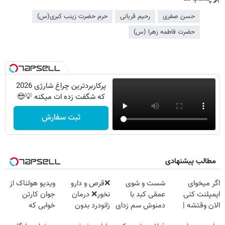
حسن صفری
رحیم قربانی
حرم حضرت زینب کبری(س)
حضرت فاطمه زهرا (س)
پرکاربردترین چراغ شارژی 2026
که شگفت زده ات میکنه 💡😍
ثبت سفارش
مطالب پیشنهادی
اگر میخوای
شست و شوی
❌قرص‌ و دارو
ویدیو هولناک از
ایمپلنت کنی
عمقی کبد با
نخور❌ درمان
جوان کارتن
الان وقتشه |
دمنوش سم زدای
زانودرد بدون
خوابی که
فقط با ۲۵
گیاهی
قرص
میلیاردر شد.