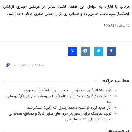
قربانی با اشاره به عوامل این قطعه گفت: شاعر اثر مرتضی حیدری آل‌کثیر،
آهنگساز سیدمحمد حسن‌زاده و صدابرداری اثر را حسن
صفری
انجام داده است.
کد مطلب
5406812
مطالب مرتبط
تولید ۱۵ اثر گروه همخوانی محمد رسول الله(ص) در سوریه
دو اثر جدید گروه محمد رسول الله (ص) در وصف امام علی(ع) رونمایی
شد
آثار جدید گروه تواشیح محمد رسول الله (ص) منتشر شد
تولید نماهنگ «رایه النصر»در حرم های مطهر کربلا و دمشق/همخوانی
بین المللی برای شهید سلیمانی
برچسب‌ها