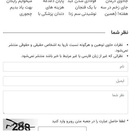
جادوی درمان
فولادی شدن کبد
پایان دغدغه
میخوایم رایگان
میلیون تومان!!!
آموزش رایگان
جای زخم در سه
با یک فنجان
هزینه های
بهت یاد بدیم
هفته! (همین
نوشیدنی سم زدا
دندان پزشکی با
چجوری
حالا رایگان
پک سفید کننده
پولدارشی! باور
صحبت کنید)
خانگی
نداری امتحانش
نظر شما
مجانیه
نظرات حاوی توهین و هرگونه نسبت ناروا به اشخاص حقیقی و حقوقی منتشر
نمی‌شود.
نظراتی که غیر از زبان فارسی یا غیر مرتبط با خبر باشد منتشر نمی‌شود.
*
لطفا حاصل عبارت را در جعبه متن روبرو وارد کنید