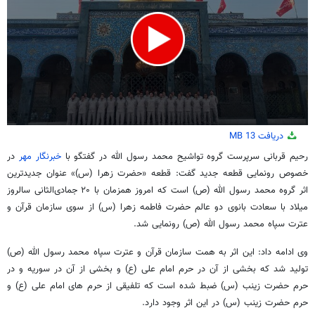
0
دریافت
13 MB
seconds
of
رحیم قربانی سرپرست گروه تواشیح محمد رسول الله در گفتگو با
خبرنگار مهر
در
3
خصوص رونمایی قطعه جدید گفت: قطعه «حضرت زهرا (
س)
» عنوان جدیدترین
minutes,
23
اثر گروه محمد رسول الله (
ص)
است که امروز همزمان با ۲۰ جمادی‌الثانی سالروز
seconds
میلاد با سعادت بانوی دو عالم حضرت فاطمه زهرا (
س)
از سوی سازمان قرآن و
عترت سپاه محمد رسول الله (
ص)
رونمایی شد.
وی ادامه داد: این اثر به همت سازمان قرآن و عترت سپاه محمد رسول الله (
ص)
تولید شد که بخشی از آن در حرم امام علی (
ع)
و بخشی از آن در سوریه و در
حرم حضرت زینب (
س)
ضبط شده است که تلفیقی از حرم
های
امام علی (
ع)
و
حرم حضرت زینب (
س)
در این اثر وجود دارد.