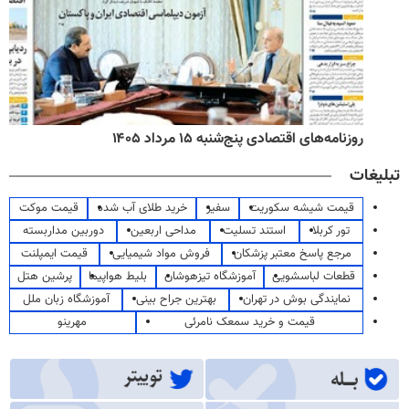
روزنامه‌های اقتصادی پنج‌شنبه ۱۵ مرداد ۱۴۰۵
تبلیغات
قیمت شیشه سکوریت
سفیر
خرید طلای آب شده
قیمت موکت
تور کربلا
استند تسلیت
مداحی اربعین
دوربین مداربسته
مرجع پاسخ معتبر پزشکان
فروش مواد شیمیایی
قیمت ایمپلنت
قطعات لباسشویی
آموزشگاه تیزهوشان
بلیط هواپیما
پرشین هتل
نمایندگی بوش در تهران
بهترین جراح بینی
آموزشگاه زبان ملل
قیمت و خرید سمعک نامرئی
مهرینو