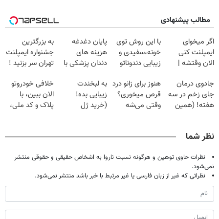
مطالب پیشنهادی
اگر میخوای
با این روش توی
پایان دغدغه
به بزرگترین
ایمپلنت کنی
خونه،سفیدی و
هزینه های
جشنواره ایمپلنت
الان وقتشه |
زیبایی دندوناتو
دندان پزشکی با
تهران سر بزنید !
فقط با ۲۵
برگردون
پک سفید کننده
| فقط ۲۵
جادوی درمان
هنوز برای زانو درد
به لبخندت
خلافی خودروتو
میلیون تومان!!!
(40%off)
خانگی
میلیون !
جای زخم در سه
قرص میخوری؟
زیبایی بده!
الان ببین، با
هفته! (همین
وقتی می‌شه
(خرید ژل
پلاک و کد ملی،
حالا رایگان
بدون عمل
سفیدکننده
بدون نیاز به
صحبت کنید)
درمانش کرد؟؟؟؟
دندان
مراجعه حضوری
نظر شما
با40%تخفیف)
نظرات حاوی توهین و هرگونه نسبت ناروا به اشخاص حقیقی و حقوقی منتشر
نمی‌شود.
نظراتی که غیر از زبان فارسی یا غیر مرتبط با خبر باشد منتشر نمی‌شود.