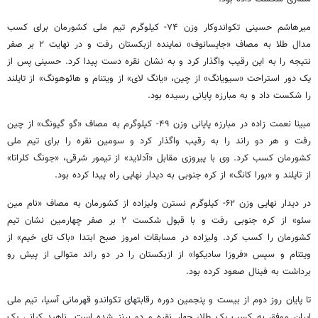
میرهاشم حسینی تکواندوکار وزن ۷۴- کیلوگرم تیم ملی کشورمان برای کسب
مدال طلا به مصاف «جایسانوف» نماینده ازبکستان رفت و در نهایت ۲ بر صفر
نتیجه را به این رقیب واگذار کرد و به نشان نقره دست پیدا کرد. حسینی پس از
یک دور استراحت «سیویانگ» از چین، «یانگ لای» از ویتنام و هائوهونگ» از تایلند
را شکست داد و به مبارزه پایانی رسیده بود.
مبینا نعمت زاده در مبارزه پایانی وزن ۴۹- کیلوگرم به مصاف «گو گیونگ» از چین
رفت و هر دو راند را به رقیب واگذار کرد و سومین نقره را برای تیم ملی
کشورمان کسب کرد. وی با پیروزی مقابل «آدلاید» از تیمور شرقی، «جونگ کلراتا»
از تایلند و «بورا کانگ» از کره جنوبی به دیدار نهایی راه پیدا کرده بود.
در دیدار نهایی وزن ۶۲- کیلوگرم نسترن ولیزاده از کشورمان به مصاف «نام مین
سئو» از کره جنوبی رفت و با قبول شکست ۲ بر صفر چهارمین نشان تیم
کشورمان را کسب کرد. ولیزاده در مسابقات امروز صبح ابتدا «باک تای خیم» از
ویتنام و سپس «فروزا سادیکوا» از ازبکستان را در دو راند متوالی از پیش رو
برداشت به فینال صعود کرده بود.
تا پایان روز دوم از بیست و پنجمین دوره رقابتهای تکواندو قهرمانی آسیا، تیم ملی
ایران موفق به کسب یک طلا، چهار نقره و دو برنز شده است. ناهید کیانی یک