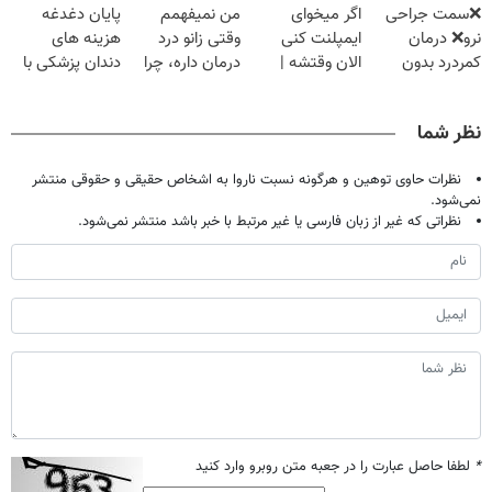
❌سمت جراحی
اگر میخوای
من نمیفهمم
پایان دغدغه
◂پرسش‌نامه)
◗پرسش‌نامه◖
نرو❌ درمان
ایمپلنت کنی
وقتی زانو درد
هزینه های
کمردرد بدون
الان وقتشه |
درمان داره، چرا
دندان پزشکی با
قرص و دارو
فقط با ۲۵
دردش رو داری
پک سفید کننده
میلیون تومان!!!
تحمل میکنی؟❗
خانگی
نظر شما
نظرات حاوی توهین و هرگونه نسبت ناروا به اشخاص حقیقی و حقوقی منتشر
نمی‌شود.
نظراتی که غیر از زبان فارسی یا غیر مرتبط با خبر باشد منتشر نمی‌شود.
*
لطفا حاصل عبارت را در جعبه متن روبرو وارد کنید