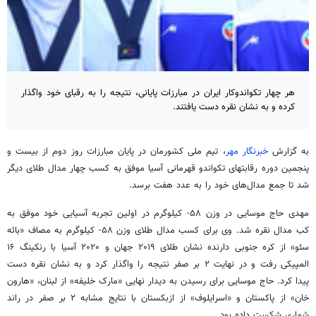
هر چهار تکواندوکار ایران در مبارزات پایانی، نتیجه را به رقبای خود واگذار
کرده و به نشان نقره دست یافتند.
به گزارش
خبرنگار مهر
، تیم ملی کشورمان در پایان مبارزات روز دوم از بیست و
پنجمین دوره رقابتهای تکواندو قهرمانی آسیا موفق به کسب چهار مدال طلای دیگر
شد تا جمع مدال‌های خود را به عدد هفت برسد.
مهدی حاج موسایی در وزن ۵۸- کیلوگرم در اولین تجربه آسیایی خود موفق به
کب مدال نقره شد. وی برای کسب مدال طلای وزن ۵۸- کیلوگرم به مصاف «بائه
سئو» از کره جنوبی دارنده نشان طلای ۲۰۱۹ جهان و ۲۰۲۰ آسیا با رنکینگ ۱۶
المپیکی رفت و در نهایت ۲ بر صفر نتیجه را واگذار کرد و به نشان نقره دست
پیدا کرد. حاج موسایی برای رسیدن به دیدار نهایی «مارک خلیفه» از لبنان، «هارون
خان» از پاکستان و «اسرایلوف» از ازبکستان با نتایج مشابه ۲ بر صفر در راند
شماری شکست داده بود.