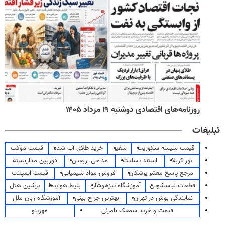
روزنامه‌های اقتصادی دوشنبه ۱۹ مرداد ۱۴۰۵
تبلیغات
قیمت شیشه سکوریت
سفیر
خرید طلای آب شده
قیمت موکت
تور کربلا
استند تسلیت
مداحی اربعین
دوربین مداربسته
مرجع پاسخ معتبر پزشکان
فروش مواد شیمیایی
قیمت ایمپلنت
قطعات لباسشویی
آموزشگاه تیزهوشان
بلیط هواپیما
پرشین هتل
نمایندگی بوش در تهران
بهترین جراح بینی
آموزشگاه زبان ملل
قیمت و خرید سمعک نامرئی
مهرینو