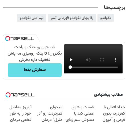
برچسب‌ها
تکواندو
رقابتهای تکواندو قهرمانی آسیا
تیم ملی تکواندو
تابستون رو خنک و راحت
بگذرون! تا پنکه رومیزی مه پاش
تخفیف داره بخرش
سفارش بده!
مطالب پیشنهادی
خداحافظی با
شست و شوی
میخوای
آرتروز مفاصل
کمردرد، بدون
عمقی کبد با
کمردردت رو "در
خود را به طور
قرص و آمپول
دمنوش سم زدای
منزل" درمان
قطعی درمان
گیاهی
کنی؟ (◂فیلم +
کنید!