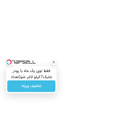
فقط توی یک ماه با پودر
جلبک7کیلو لاغر شو(تعداد
محدود)
تخفیف ویژه!