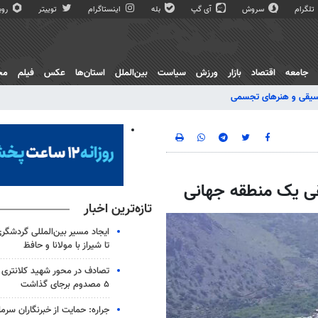
تلگرام
سروش
آی گپ
بله
اینستاگرام
توییتر
روبی
جامعه
اقتصاد
بازار
ورزش
سیاست
بین‌الملل
استان‌ها
عکس
فیلم
مج
یقی و هنرهای تجسمی
یقی یک منطقه جهانی
تازه‌ترین اخبار
ایجاد مسیر بین‌المللی گردشگری
تا شیراز با مولانا و حافظ
۵ مصدوم برجای گذاشت
جراره: حمایت از خبرنگاران سرما