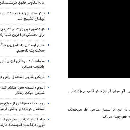
مابه‌التفاوت حقوق بازنشستگان
پیکر مطهر شهید «محمدعلی رحیم
اورامان تشییع شد
«زنده‌شور» و روایت نجات پنج 
برای بخشش در آخرین شب زند
مازیار لرستانی به تلویزیون با
ساخت یک تله‌فیلم
سامانه ضد موشکی لیزری؛ از ب
واقعیت میدانی
بازیکن خارجی استقلال راهی فو
0
seconds
آلبوم «آسیمه سر» منتشر شد؛
of
اثرِ میدیا فرج‌نژاد در قالب پروژه «تار و
شنیدن حرکتِ زندگی
4
minutes,
51
روایت یک حقوقدان از موتورسوا
seconds
Volume
استقلال در تردد یا چالش فرهن
در این اثر سهیل عباسی آواز می‌خواند،
90%
 هم چَپله می‌زند.
پیام تسلیت رئیس سازمان تبلی
درپی درگذشت اندیشمند مازندر