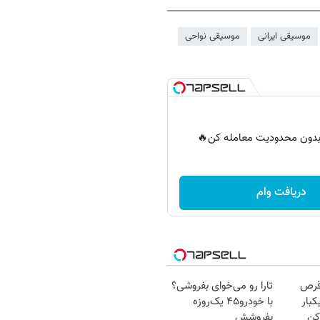
موسیقی ایرانی
موسیقی نواحی
ر بدون محدودیت معامله کن🔥
دریافت وام
قرص
تارا رو می‌خوای بفروشی؟
کبار
با خودرو۴۵ یک‌روزه
کن
بفروشش