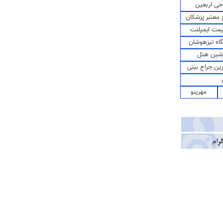
حی اربعین
معتبر پزشکان
مت ایمپلنت
اه تیزهوشان
شین هتل
رین جراح بینی
مهرینو