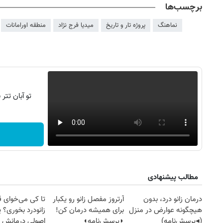
برچسب‌ها
نماهنگ
پروژه تار و تاریخ
میدیا فرج نژاد
منطقه اورامانات
تو آبان تت
مطالب پیشنهادی
درمان زانو درد، بدون
آرتروز مفصل زانو رو یکبار
تا کی می‌خوای 
هیچگونه عوارض در منزل
برای همیشه درمان کن!
زانودرد بخوری؟ ی
(◂پرسش‌نامه)
◗پرسش‌نامه◖
اصولی درمانش 