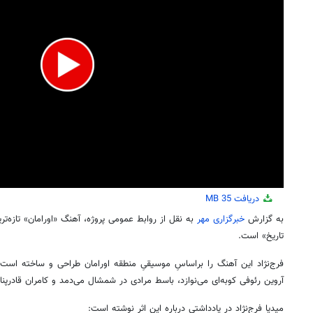
دریافت
35 MB
به گزارش
خبرگزاری مهر
به نقل از روابط عمومی پروژه، آهنگ «اورامان» تازه‌ترین 
تاریخ» است.
فرج‌نژاد این آهنگ را براساسِ موسیقیِ منطقه اورامان طراحی و ساخته است. 
آروین رئوفی کوبه‌ای می‌نوازد، باسط مرادی در شمشال می‌دمد و کامران قادرپناه
میدیا فرج‌نژاد در یادداشتی درباره این اثر نوشته است: