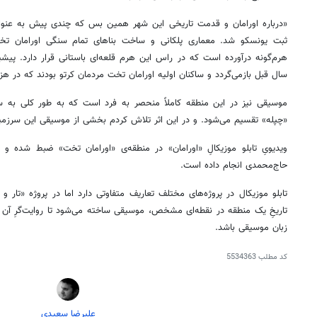
«درباره اورامان و قدمت تاریخی این شهر همین بس که چندی پیش به عنو
ثبت یونسکو شد. معماری پلکانی و ساخت بناهای تمام سنگی اورامان تخت
هرم‌گونه درآورده است که در راس این هرم قلعه‌ای باستانی قرار دارد. پیش
سال قبل بازمی‌گردد و ساکنان اولیه اورامان تخت مردمان کرتو بودند که در هزا
موسیقی نیز در این منطقه کاملاً منحصر به فرد است که به طور کلی به 
«چپله» تقسیم می‌شود. و در این اثر تلاش کردم بخشی از موسیقی این سرزمین 
ویدیویِ تابلو موزیکالِ «اورامان» در منطقه‌ی «اورامان تخت» ضبط شده و ک
حاج‌محمدی انجام داده است.
تابلو موزیکال در پروژه‌های مختلف تعاریف متفاوتی دارد اما در پروژه «تار و ت
تاریخِ یک منطقه در نقطه‌ای مشخص، موسیقی ساخته می‌شود تا روایت‌گرِ آن 
زبان موسیقی باشد.
روزنامه‌های ورزشی پنج‌شنبه ۱۵ مرداد ۱۴۰۵
روزنام
کد مطلب
5534363
علیرضا سعیدی