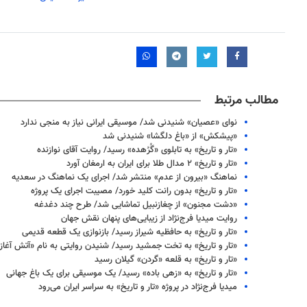
مطالب مرتبط
نوای «عصیان» شنیدنی شد/ موسیقی ایرانی نیاز به منجی ندارد
«پیشکش» از «باغ دلگشا» شنیدنی شد
«تار و تاریخ» به تابلوی «گُرُهده» رسید/ روایت آقای نوازنده
«تار و تاریخ» ۲ مدال طلا برای ایران به ارمغان آورد
نماهنگ «بیرون از عدم» منتشر شد/ اجرای یک نماهنگ در سعدیه
«تار و تاریخ» بدون رانت کلید خورد/ مصیبت اجرای یک پروژه
«دشت مجنون» از چغازنبیل تماشایی شد/ طرح چند دغدغه
روایت میدیا فرج‌نژاد از زیبایی‌های پنهان نقش جهان
«تار و تاریخ» به حافظیه شیراز رسید/ بازنوازی یک قطعه قدیمی
«تار و تاریخ» به تخت جمشید رسید/ شنیدن روایتی به نام «آتش آغاز
«تار و تاریخ» به قلعه «گردن» گیلان رسید
«تار و تاریخ» به «زهی باده» رسید/ یک موسیقی برای یک باغ جهانی
میدیا فرج‌نژاد در پروژه «تار و تاریخ» به سراسر ایران می‌رود