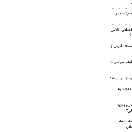
‌زاده» در
اعدامی؛ تلاش
گی
زگشت؛ نگارش و
لوف سیاسی تا
تبال یونان شد
 دعوت به
ری زنان؛
گی؟
غات اسلامی
انی