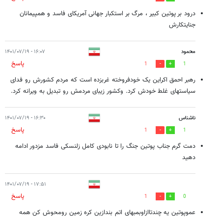
درود بر پوتین کبیر ، مرگ بر استکبار جهانی آمریکای فاسد و همپیمانان
جنایتکارش
محمود
۱۶:۰۷ - ۱۴۰۱/۰۷/۱۹
پاسخ
1
1
رهبر احمق اکراین یک خودفروخته غربزده است که مردم کشورش رو فدای
سیاستهای غلط خودش کرد. وکشور زیبای مردمش رو تبدیل به ویرانه کرد.
ناشناس
۱۶:۳۰ - ۱۴۰۱/۰۷/۱۹
پاسخ
1
1
دمت گرم جناب پوتین جنگ را تا نابودی کامل زلنسکی فاسد مزدور ادامه
دهید
۱۷:۵۱ - ۱۴۰۱/۰۷/۱۹
پاسخ
1
0
عموپوتین یه چندتاازاوبمبهای اتم بندازین کره زمین رومحوش کن همه