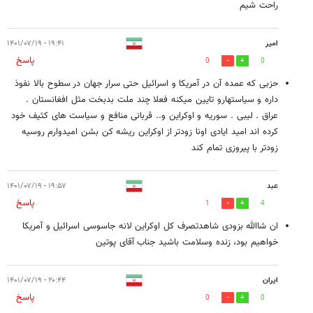
راحت شیم
امیر
۱۹:۴۱ - ۱۴۰۱/۰۷/۱۹
پاسخ
0
0
حزبی که عمده آن در آمریکا و اسرائیل حتی سرار جهان در سطوح بالا نفوذ
داره و سیاستهارو تایین میکنه فعلا چند ملت بدبخت مثل افغانستان .
عراق . لیبی . سوریه و اوکراین و.. قربانی منافع و سیاست های کثیف خود
کرده اند امید ایادی اونا زودتر از اوکراین ریشه کن بشن امیدوارم روسیه
زودتر با پیروزی تمام کند
عبد
۱۹:۵۷ - ۱۴۰۱/۰۷/۱۹
پاسخ
1
4
ان شاالله بزودی شاهدتصرف کل اوکراین لانه جاسوسی اسرائیل و آمریکا
خواهیم بود، زنده وسلامت باشید جناب آقای پوتین
ایران
۲۰:۴۴ - ۱۴۰۱/۰۷/۱۹
پاسخ
0
0