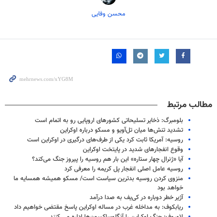
محسن وفایی
مطالب مرتبط
بلومبرگ: ذخایر تسلیحاتی کشورهای اروپایی رو به اتمام است
تشدید تنش‌ها میان تل‌آویو و مسکو درباره اوکراین
روسیه: آمریکا ثابت کرد یکی از طرف‌های درگیری در اوکراین است
وقوع انفجارهای شدید در پایتخت اوکراین
آیا «ژنرال چهار ستاره» این بار هم روسیه را پیروز جنگ می‌کند؟
روسیه عامل اصلی انفجار پل کریمه را معرفی کرد
منزوی کردن روسیه بدترین سیاست است/ مسکو همیشه همسایه ما
خواهد بود
آژیر خطر دوباره در کی‌یف به صدا درآمد
ریابکوف: به مداخله غرب در مساله اوکراین پاسخ مقتضی خواهیم داد
لاوروف: جنگ اوکراین را آنگلوساکسون‌ها اداره می کنند