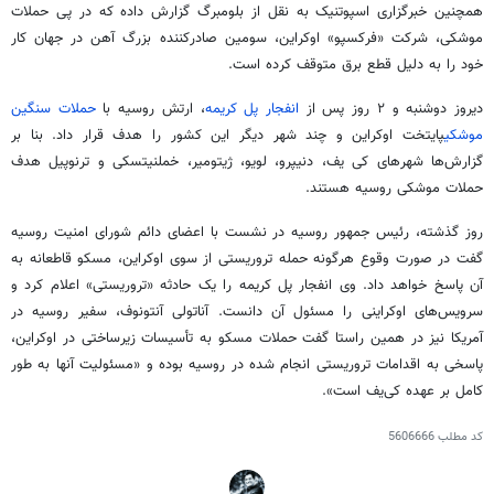
همچنین خبرگزاری اسپوتنیک به نقل از بلومبرگ گزارش داده که در پی حملات
موشکی، شرکت «
فرکسپو
» اوکراین، سومین صادرکننده بزرگ آهن در جهان کار
خود را به دلیل قطع برق متوقف کرده است.
دیروز دوشنبه و ۲ روز پس از
انفجار پل کریمه
، ارتش روسیه با
حملات سنگین
موشکی
پایتخت اوکراین و چند شهر دیگر این کشور را هدف قرار داد. بنا بر
گزارش‌ها شهرهای کی
یف
،
دنیپرو
،
لویو
،
ژیتومیر
،
خملنیتسکی
و
ترنوپیل
هدف
حملات موشکی روسیه هستند.
روز گذشته، رئیس جمهور روسیه در نشست با اعضای دائم شورای امنیت روسیه
گفت در صورت وقوع هرگونه حمله تروریستی از سوی اوکراین، مسکو قاطعانه به
آن پاسخ خواهد داد. وی انفجار پل کریمه را یک حادثه «تروریستی» اعلام کرد و
سرویس‌های اوکراینی را مسئول آن دانست. آناتولی آنتونوف، سفیر روسیه در
آمریکا نیز در همین راستا گفت حملات مسکو به تأسیسات زیرساختی در اوکراین،
پاسخی به اقدامات تروریستی انجام شده در روسیه بوده و «مسئولیت آنها به طور
کامل بر عهده کی‌یف است».
کد مطلب
5606666