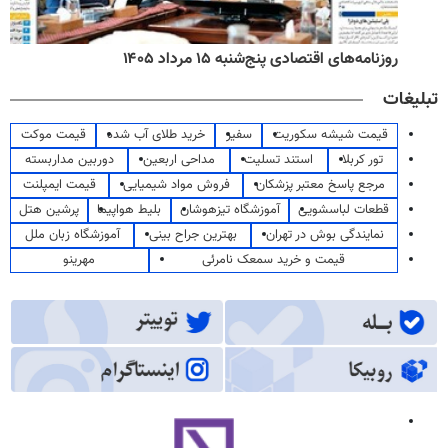
روزنامه‌های اقتصادی پنج‌شنبه ۱۵ مرداد ۱۴۰۵
تبلیغات
قیمت شیشه سکوریت
سفیر
خرید طلای آب شده
قیمت موکت
تور کربلا
استند تسلیت
مداحی اربعین
دوربین مداربسته
مرجع پاسخ معتبر پزشکان
فروش مواد شیمیایی
قیمت ایمپلنت
قطعات لباسشویی
آموزشگاه تیزهوشان
بلیط هواپیما
پرشین هتل
نمایندگی بوش در تهران
بهترین جراح بینی
آموزشگاه زبان ملل
قیمت و خرید سمعک نامرئی
مهرینو