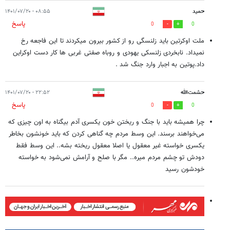
حمید
۰۸:۵۵ - ۱۴۰۱/۰۷/۲۰
پاسخ
0
0
ملت اوکرتین باید زلنسگی رو از کشور بیرون میکردند تا این فاجعه رخ
نمیداد. نابخردی زلنسکی یهودی و روباه صفتی غربی ها کار دست اوکراین
داد.پوتین به اجبار وارد جنگ شد .
حشمت‌الله
۲۲:۵۲ - ۱۴۰۱/۰۷/۲۰
پاسخ
0
0
چرا همیشه باید با جنگ و ریختن خون یکسری آدم بیگناه به اون چیزی که
می‌خواهند برسند. این وسط مردم چه گناهی کردن که باید خونشون بخاطر
یکسری خواسته غیر معقول یا اصلا معقول ریخته بشه.. این وسط فقط
دودش تو چشم مردم میره.. مگر با صلح و آرامش نمی‌شود به خواسته
خودشون رسید