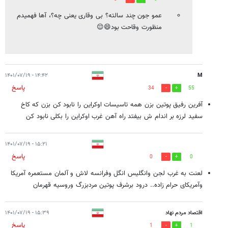
عمو جون چند سالته؟ بی وقاری یعنی چه؟، آها فهمیدم
منظورت وقاحت بود😄😌
۱۴:۴۲ - ۱۴۰۱/۰۷/۱۹
M
پاسخ
34
55
آفرین رفیق پوتین بزن همه تاسیسات اوکراین را نابود کن بزن که کاخ
سفید لرزه بر اندام ش بیفتد راه آهن غرب اوکراین را بکلی نابود کن
۱۵:۲۱ - ۱۴۰۱/۰۷/۱۹
پاسخ
0
0
لعنت به غرب لجن وانگلیس انگل وفرانسه لاش و آلمان مستعمره آمریکا
وآمریکای حرام زاده.. درود برشرف پوتین مردبزرگ وروسیه قهرمان
اقتصاد مردم نهاد
۱۵:۳۹ - ۱۴۰۱/۰۷/۱۹
پاسخ
1
1