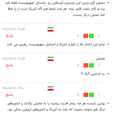
دمتون گرم بزنین این مزدوران آمریکایی رو. زلنسکی صهیونیست فقط باید
بره تو کاخ سفید قایم بشه. هر چند اونجا هم اگه آمریکا دست از پا خطا
کنه امنیتی درکار نیست.
۲۰:۵۷ - ۱۴۰۱/۰۷/۱۹
پاسخ
0
2
تمام این کشتار ها را ناتو و امریکا و اسرائیل صهیونیست رهبری می کنند
ناشناس
۲۱:۵۹ - ۱۴۰۱/۰۷/۱۹
پاسخ
0
0
به کدامین گناه ؟!
۲۲:۰۱ - ۱۴۰۱/۰۷/۱۹
پاسخ
0
1
پوتین بایست هر چه زودتر قدرت روسیه را به نمایش بگذارد و کشورهای
دیگر هم متوجه بشوند که نباید به آمریکا و کشورهای اروپایی متکی بود.