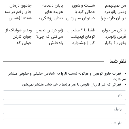
من نمیفهمم
شست و شوی
پایان دغدغه
جادوی درمان
وقتی زانو درد
عمقی کبد با
هزینه های
جای زخم در سه
درمان داره، چرا
دمنوش سم زدای
دندان پزشکی با
هفته! (همین
دردش رو داری
گیاهی
پک سفید کننده
حالا رایگان
تا کی می‌خوای
فقط با ؟ میلیون
زانو درد رو تحمل
ویدیو هولناک از
تحمل میکنی؟❗
خانگی
صحبت کنید)
قرص زانودرد
تومان ایمپلنت
می‌کنی که چی؟
جوان کارتن
بخوری؟ یکبار
کن | جشنواره
راه‌حلش
خوابی که
اصولی درمانش
تموم نشه !!!
همین‌جاست!
میلیاردر شد.
کن
آموزش رایگان
نظر شما
نظرات حاوی توهین و هرگونه نسبت ناروا به اشخاص حقیقی و حقوقی منتشر
نمی‌شود.
نظراتی که غیر از زبان فارسی یا غیر مرتبط با خبر باشد منتشر نمی‌شود.