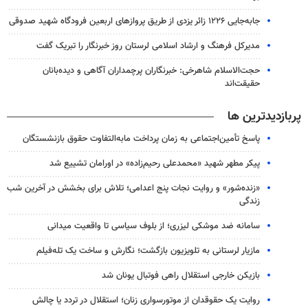
جابه‌جایی ۱۲۲۶ زائر یزدی از طریق پروازهای اربعین فرودگاه شهید صدوقی
مدیرکل فرهنگ و ارشاد اسلامی لرستان روز خبرنگار را تبریک گفت
حجت‌الاسلام شاهرخی: خبرنگاران پرچمداران آگاهی و دیده‌بانان
حقیقت‌اند
پربازدیدترین ها
پاسخ تأمین‌اجتماعی به زمان پرداخت مابه‌التفاوت حقوق بازنشستگان
پیکر مطهر شهید «محمدعلی رحیم‌زاده» در اورامان تشییع شد
«زنده‌شور» و روایت نجات پنج اعدامی؛ تلاش برای بخشش در آخرین شب
زندگی
سامانه ضد موشکی لیزری؛ از بلوف سیاسی تا واقعیت میدانی
مازیار لرستانی به تلویزیون بازگشت؛ نگارش و ساخت یک تله‌فیلم
بازیکن خارجی استقلال راهی فوتبال یونان شد
روایت یک حقوقدان از موتورسواری زنان؛ استقلال در تردد یا چالش