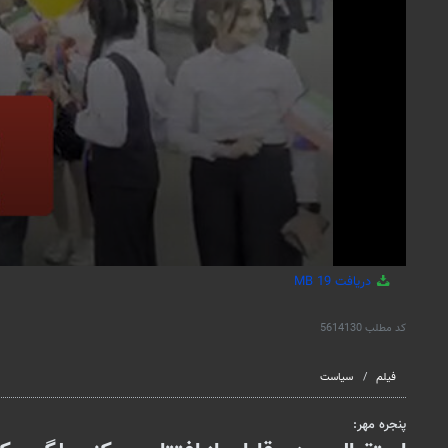
دریافت
19 MB
کد مطلب
5614130
فیلم
سیاست
پنجره مهر: