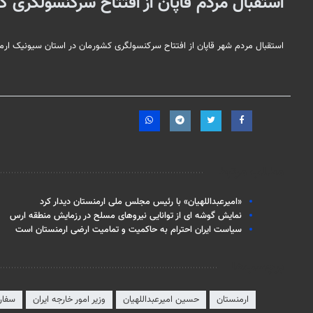
استقبال مردم قاپان از افتتاح سرکنسولگری ک
استقبال مردم شهر قاپان از افتتاح سرکنسولگری کشورمان در استان سیونیک ارمن
مطالب مرتبط
«امیرعبداللهیان» با رئیس مجلس ملی ارمنستان دیدار کرد
نمایش گوشه ای از توانایی نیروهای مسلح در رزمایش منطقه ارس
سیاست ایران احترام به حاکمیت و تمامیت ارضی ارمنستان است
برچسب‌ها
ارمنستان
حسین امیرعبداللهیان
وزیر امور خارجه ایران
سفارت