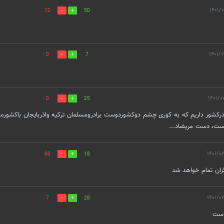
12
50
0
7
0
25
ردرکشور داریم که به کوری چشم دوکشوردوست برادرومسلمان ترکیه واذربایجان باکشور
هست، دست مریضاد...
60
18
گران تمام خواهد شد
7
28
است