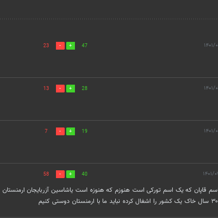
23
47
13
28
7
19
58
40
کان بوده اسم قاپان که یک اسم تورکی است هنوزم که هنوزه است یاشاسین آزربایجان ارمنستان