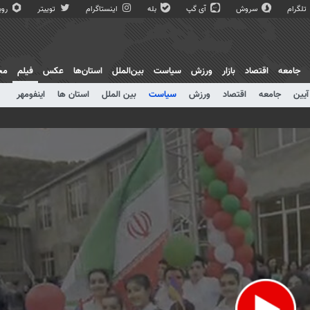
تلگرام
سروش
آی گپ
بله
اینستاگرام
توییتر
روبی
جامعه
اقتصاد
بازار
ورزش
سیاست
بین‌الملل
استان‌ها
عکس
فیلم
مج
آیین
جامعه
اقتصاد
ورزش
سیاست
بین الملل
استان ها
اینفومهر