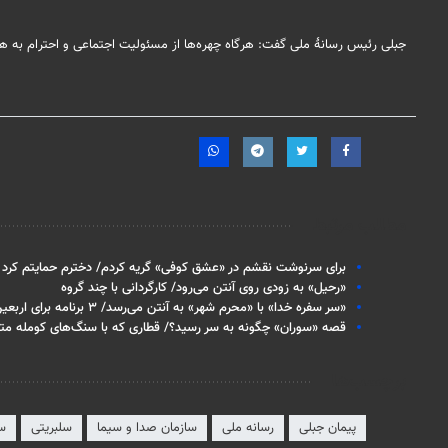
جبلی رئیس رسانۀ ملی گفت: هرگاه چهره‌ها از مسئولیت اجتماعی و احترام به هنجا
مطالب مرتبط
برای سرنوشت نقشم در «عشق کوفی» گریه کردم/ دخترم حمایتم کرد
«رحیل» به زودی روی آنتن می‌رود/ کارگردانی با چند گروه
«سر سفره خدا» با «محرم شهر» به آنتن می‌رسد/ ۳ برنامه برای اربعین
قصه «سوران» چگونه به سر رسید؟/ قطاری که با سنگ‌های کومله م
برچسب‌ها
پیمان جبلی
رسانه ملی
سازمان صدا و سیما
سلبریتی
سل