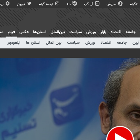
تلگرام
سروش
آی گپ
بله
اینستاگرام
توییتر
روبی
جامعه
اقتصاد
بازار
ورزش
سیاست
بین‌الملل
استان‌ها
عکس
فیلم
مج
آیین
جامعه
اقتصاد
ورزش
سیاست
بین الملل
استان ها
اینفومهر