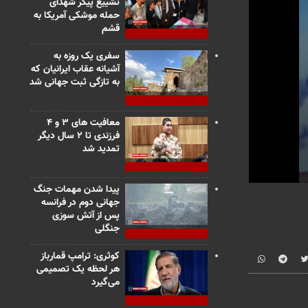
تشییع پیکر شهدای
حمله موشکی آمریکا به
قشم
سفری یک روزه به
آشیانه عقاب ایرانیان که
به تازگی ثبت جهانی شد
معافیت های ۳ و ۴
فرزندی تا ۲ سال دیگر
تمدید شد
0
پیدا شدن مهمات جنگ
seconds
جهانی دوم در فرانسه
of
پس از آتش سوزی
4
جنگلی
minutes,
31
seconds
Vo
کوثری: ترامپ قمارباز
90%
هر لحظه یک تصمیمی
می‌گیرد