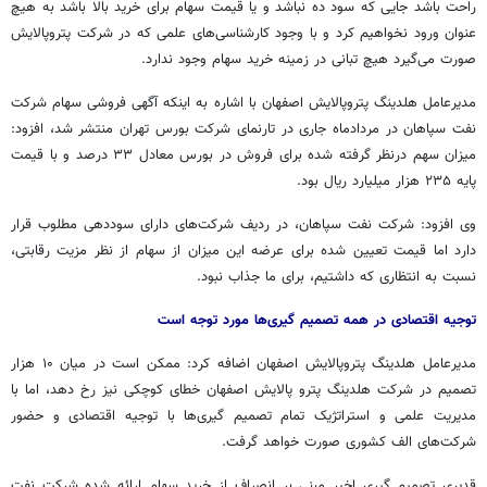
راحت باشد جایی که سود ده نباشد و یا قیمت سهام برای خرید بالا باشد به هیچ
عنوان ورود نخواهیم کرد و با وجود کارشناسی‌های علمی که در شرکت
پتروپالایش
صورت می‌گیرد هیچ تبانی در زمینه خرید سهام وجود ندارد.
مدیرعامل
هلدینگ
پتروپالایش
اصفهان با اشاره به اینکه آگهی فروشی سهام شرکت
نفت سپاهان در مردادماه جاری در تارنمای شرکت بورس تهران منتشر شد، افزود:
میزان سهم
درنظر
گرفته شده برای فروش در بورس معادل ۳۳ درصد و با قیمت
پایه ۲۳۵ هزار میلیارد ریال بود.
وی افزود: شرکت نفت سپاهان، در ردیف شرکت‌های دارای سوددهی مطلوب قرار
دارد اما قیمت تعیین شده برای عرضه این میزان از سهام از نظر مزیت رقابتی،
نسبت به انتظاری که داشتیم، برای ما جذاب نبود.
توجیه اقتصادی در همه تصمیم گیری‌ها مورد توجه است
مدیرعامل
هلدینگ
پتروپالایش
اصفهان اضافه کرد: ممکن است در میان ۱۰ هزار
تصمیم در شرکت
هلدینگ
پترو
پالایش اصفهان خطای کوچکی نیز رخ دهد، اما با
مدیریت علمی و استراتژیک تمام تصمیم گیری‌ها با توجیه اقتصادی و حضور
شرکت‌های الف کشوری صورت خواهد گرفت.
قدیری تصمیم
گیری
اخیر مبنی بر انصراف از خرید سهام ارائه شده شرکت نفت