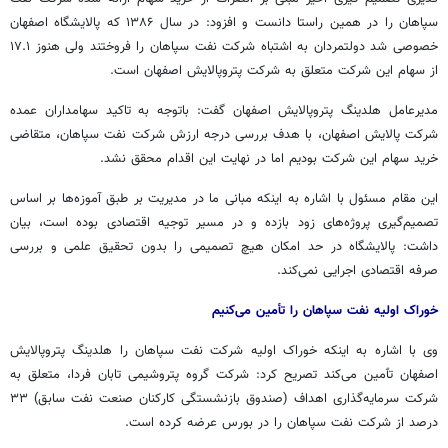
سپاهان را در همین راستا دانست و افزود: در سال ۱۳۸۶ که پالایشگاه اصفهان
خصوصی شد دولتمردان به اشتباه شرکت نفت سپاهان را فروختند ولی هنوز ۱۷.۱
از سهام این شرکت متعلق به شرکت
پتروپالایش
اصفهان است.
مدیرعامل
هلدینگ
پتروپالایش
اصفهان گفت:
باتوجه
به تاکید سهامداران عمده
شرکت پالایش اصفهان، با هدف بررسی درجه ارزش شرکت نفت سپاهان، متقاضی
خرید سهام این شرکت بودیم اما در نهایت این اقدام محقق نشد.
این مقام مسئول با اشاره به اینکه مبانی ما در مدیریت بر طبق آموزه‌ها بر اساس
تصمیم‌گیری پروژه‌های زود بازده و در مسیر توجیه اقتصادی بوده است، بیان
داشت: پالایشگاه در حد امکان هیچ تصمیمی را بدون تحقیق علمی و بررسی
صرفه اقتصادی اجرایی نمی‌کند.
خوراک اولیه نفت سپاهان را تأمین می‌کنیم
وی با اشاره به اینکه خوراک اولیه شرکت نفت سپاهان را
هلدینگ
پتروپالایش
اصفهان
تٱمین
می‌کند تصریح کرد: شرکت گروه پتروشیمی تابان فردا، متعلق به
شرکت سرمایه‌گذاری اهداف (صندوق بازنشستگی کارکنان صنعت نفت سابق) ۳۳
درصد از شرکت نفت سپاهان را در بورس عرضه کرده است.