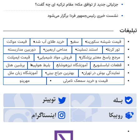
جزئیاتی جدید از توافق مکه؛ مقام ترکیه ای چه گفت؟
نشست خبری رئیس‌جمهور فردا برگزار می‌شود
تبلیغات
قیمت شیشه سکوریت
سفیر
خرید طلای آب شده
قیمت موکت
تور کربلا
استند تسلیت
مداحی اربعین
دوربین مداربسته
مرجع پاسخ معتبر پزشکان
فروش مواد شیمیایی
قیمت ایمپلنت
قطعات لباسشویی
آموزشگاه تیزهوشان
بلیط هواپیما
پرشین هتل
نمایندگی بوش در تهران
بهترین جراح بینی
آموزشگاه زبان ملل
قیمت و خرید سمعک نامرئی
مهرینو