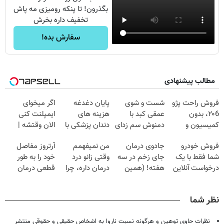
بگذرون! تا پنکه رومیزی مه پاش
تخفیف داره بخرش
سفارش بده!
مطالب پیشنهادی
فروش راحت پژو
شست و شوی
پایان دغدغه
اگر میخوای
۲۰6، بدون
عمقی کبد با
هزینه های
ایمپلنت کنی
کمیسیون و
دمنوش سم زدای
دندان پزشکی با
الان وقتشه |
دردسر
گیاهی
پک سفید کننده
فقط با ۲۵
فروش خودرو
جادوی درمان
من نمیفهمم
آرتروز مفاصل
خانگی
میلیون تومان!!!
شما فقط با یک
جای زخم در سه
وقتی زانو درد
خود را به طور
درخواست آنلاین
هفته! (همین
درمان داره، چرا
قطعی درمان
✔
حالا رایگان
دردش رو داری
کنید!
صحبت کنید)
تحمل میکنی؟❗
◗پرسش‌نامه◖
نظر شما
نظرات حاوی توهین و هرگونه نسبت ناروا به اشخاص حقیقی و حقوقی منتشر