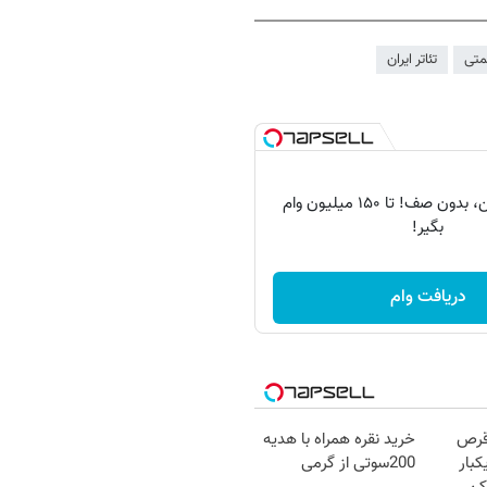
تی
تئاتر ایران
💳 بدون ضامن، بدون صف! تا ۱۵۰ میلیون وام
بگیر!
دریافت وام
قرص
خرید نقره همراه با هدیه
کبار
200سوتی از گرمی