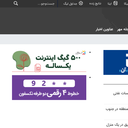
نتایج زنده
کا
ایتا
جداول لیگ
له مهر
عناوین اخبار
یسات نفتی
منطقه در جنوب
ق در یک منزل