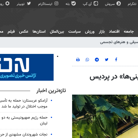
تلگرام
سروش
آی گپ
بله
اینستاگرام
توییتر
روبی
جامعه
اقتصاد
بازار
ورزش
سیاست
بین‌الملل
استان‌ها
عکس
فیلم
مج
یقی و هنرهای تجسمی
نی‌ها» در پردیس
تازه‌ترین اخبار
آرامکو عربستان: حمله به تأس
موجب اختلال در تولید ما شد
حمله رژیم صهیونیستی به دو 
لبنان
نجات شهروندان مشهدی از حری