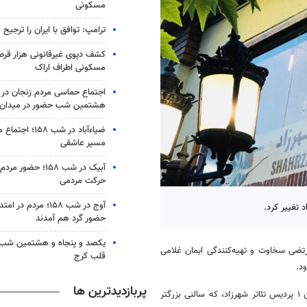
مسکونی
ترامپ: توافق با ایران را ترجیح
کشف دپوی غیرقانونی هزار قرص
مسکونی اطراف اراک
اجتماع حماسی مردم زنجان در 
هشتمین شب حضور در میدان
ضیاء‌آباد در شب ۵۸
مسیر عاشقی
آبیک در شب ۱۵۸؛ حضو
حرکت مردمی
آوج در شب ۱۵۸؛ مردم د
حضور گرد هم آمدند
یکصد و پنجاه و هشتمین شب 
رتضی سخاوت و تهیه‌کنندگی ایمان غلامی
قلب کرج
پربازدیدترین ها
این اثر نمایشی که با حضور و استقبال تماشاگران مواجه شده، به شماره سالن ۱ پردیس تئاتر شهرزاد، که سالنی بزرگتر