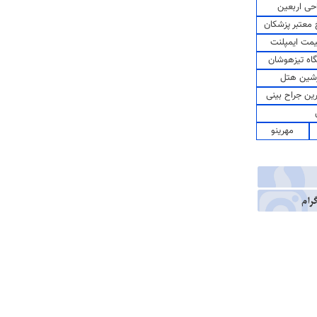
حی اربعین
معتبر پزشکان
مت ایمپلنت
اه تیزهوشان
شین هتل
رین جراح بینی
مهرینو