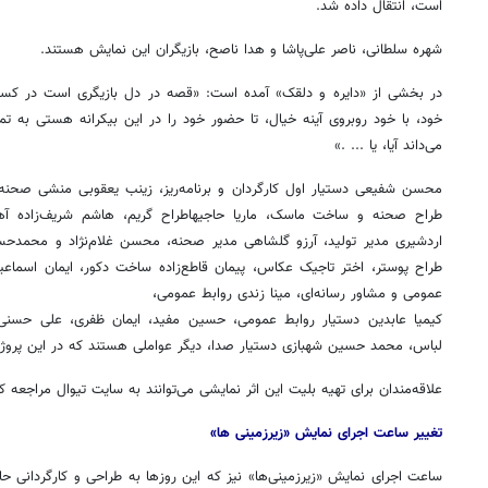
است، انتقال داده شد.
شهره سلطانی، ناصر علی‌پاشا و هدا ناصح، بازیگران این نمایش هستند.
در بخشی از «دایره و دلقک» آمده است: «قصه‌ در دل بازیگری است در کسوت
خود، با خود روبروی آینه‌ خیال، تا حضور خود را در این بیکرانه‌ هستی به تم
می‌داند آیا، یا ... .»
محسن شفیعی دستیار اول کارگردان و برنامه‌ریز، زینب یعقوبی منشی صحنه،
طراح صحنه و ساخت ماسک، ماریا حاجیهاطراح گریم، هاشم شریف‌زاده آه
اردشیری مدیر تولید، آرزو گلشاهی مدیر صحنه، محسن غلام‌نژاد و محمدحسی
طراح پوستر، اختر تاجیک عکاس، پیمان قاطع‌زاده ساخت دکور، ایمان اسماعیلی
عمومی و مشاور رسانه‌ای، مینا زندی روابط عمومی،
کیمیا عابدین دستیار روابط عمومی، حسین مفید، ایمان ظفری، علی حسنی 
لباس، محمد حسین شهبازی دستیار صدا، دیگر عواملی هستند که در این پروژه
علاقه‌مندان برای تهیه بلیت این اثر نمایشی می‌توانند به سایت تیوال مراجعه کن
تغییر ساعت اجرای نمایش «زیرزمینی ها»