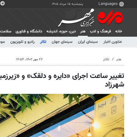
پنجشنبه ۱۵ مرداد ۱۴۰۵
خانه
فرهنگ و ادب
هنر
دين، حوزه، انديشه
دانشگاه و فناوری
سلامت
عناوین اخبار
سینمای ایران
سینمای جهان
تئاتر
رادیو و تلویزیون
موس
هنر
تئاتر
۲۷ مهر ۱۴۰۲، ۱۴:۵۴
تغییر ساعت اجرای «دایره و دلقک» و «زیرزمی
شهرزاد