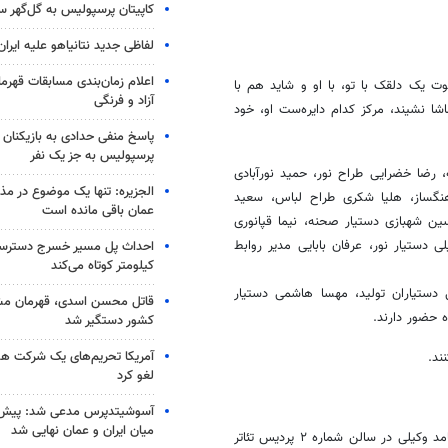
کاپیتان پرسپولیس به گل‌گهر 
لفاظی جدید نتانیاهو علیه ایران
اعلام زمان‌بندی مسابقات قهر
 یک دلقک با تو، با او و شاید هم با
آزاد و فرنگی
اشا نشیند، مرکز کدام دایره‌ست او، خود
پاسخ منفی حدادی به بازیکنان 
پرسپولیس به جز یک نفر
 رضا خضرایی طراح نور، حمید نورآبادی
الجزیره: تنها یک موضوع در مذا
نگساز، هلیا شکری طراح لباس، سعید
عمان باقی مانده است
ن شهبازی دستیار صحنه، نیما قپانوری
 دستیار نور، عرفان بابایی مدیر روابط
کیلومتر کوتاه می‌کند
دستیاران تولید، مهسا هاشمی دستیار
قاتل محسن اسدی، قهرمان م
 حضور دارند.
کشور دستگیر شد
آمریکا تحریم‌های یک شرکت هوا
ند.
لغو کرد
آسوشیتدپرس مدعی شد: پیش‌
میان ایران و عمان نهایی شد
ساعت اجرای نمایش «زیرزمینی‌ها» نیز که این روزها به طراحی و کارگردانی حامد وکیلی در سالن شماره ۲ پردیس تئاتر