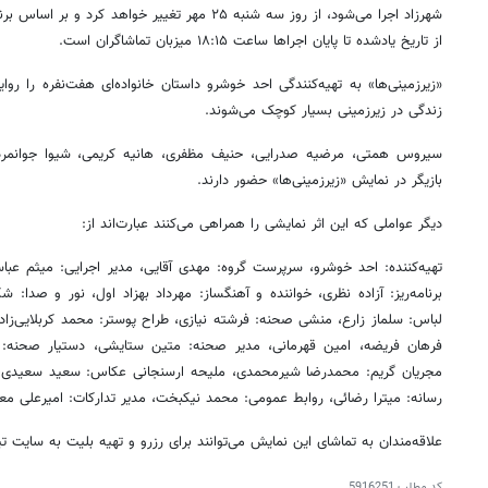
شهرزاد اجرا می‌شود، از روز سه شنبه ۲۵ مهر تغییر خواهد
از تاریخ یادشده تا پایان اجراها ساعت ۱۸:۱۵ میزبان تماشاگران است.
«زیرزمینی‌ها» به تهیه‌کنندگی احد خوشرو داستان خانواده‌ای هفت‌نفره را ر
زندگی در زیرزمینی بسیار کوچک می‌شوند.
سیروس ‌همتی، مرضیه ‌صدرایی، حنیف ‌مظفری، هانیه ‌کریمی، شیوا ‌جوانمرد، 
بازیگر در نمایش «زیرزمینی‌ها» حضور دارند.
دیگر عواملی که این اثر نمایشی را همراهی می‌کنند عبارت‌اند از:
تهیه‌کننده: احد خوشرو، سرپرست گروه: مهدی آقایی، مدیر اجرایی: میثم ‌عبا
برنامه‌ریز: آزاده نظری، خواننده و آهنگساز: مهرداد بهزاد اول، نور و صدا: شکیب
لباس: سلماز ‌زارع، منشی صحنه: فرشته نیازی، طراح پوستر: محمد کربلایی‌زاده
فرهان فریضه، امین ‌قهرمانی، مدیر صحنه: متین ستایشی، دستیار صحنه: ص
۱۴۰
روزنامه‌های ورزشی چهارشنبه ۱۴ مرداد ۱۴۰۵
روزنام
مجریان گریم: محمدرضا شیرمحمدی، ملیحه ارسنجانی عکاس: سعید سعیدی، مدی
رسانه: میترا ‌رضائی، روابط عمومی: محمد نیکبخت، مدیر تدارکات: امیرعلی م
علاقه‌مندان به تماشای این نمایش می‌توانند برای رزرو و تهیه بلیت به سایت ت
کد مطلب
5916251