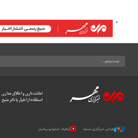
طراحی خبرگزاری نستوه
گرافیک: استودیو پیکسل