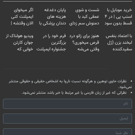
خرید موبایل با
شست و شوی
پایان دغدغه
اگر میخوای
اسنپ پی | در ۴
عمقی کبد با
هزینه های
ایمپلنت کنی
قسط بدون سود
دمنوش سم زدای
دندان پزشکی با
الان وقتشه |
و کارمزد!
گیاهی
پک سفید کننده
فقط با ۲۵
با اعتماد بنفس
هنوز برای زانو درد
فرم خود را در
ویدیو هولناک از
خانگی
میلیون تومان!!!
لبخند بزن (ژل
قرص میخوری؟
بزرگترین
جوان کارتن
سفیدکننده
وقتی می‌شه
جشنواره ایمپلنت
خوابی که
دندان40%تخفیف)
بدون عمل
تهران پر کنید ! |
میلیاردر شد.
درمانش کرد؟؟؟؟
فقط ۲۵ میلیون
آموزش رایگان
نظر شما
نظرات حاوی توهین و هرگونه نسبت ناروا به اشخاص حقیقی و حقوقی منتشر
نمی‌شود.
نظراتی که غیر از زبان فارسی یا غیر مرتبط با خبر باشد منتشر نمی‌شود.