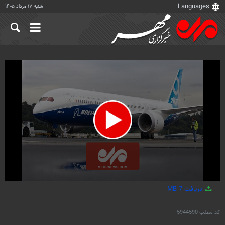
شنبه ۱۷ مرداد ۱۴۰۵
0
دریافت
7 MB
seconds
of
25
کد مطلب
5944590
seconds