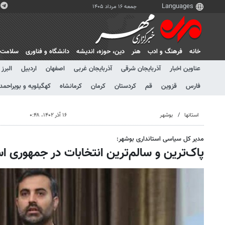
جمعه ۱۶ مرداد ۱۴۰۵
خانه
فرهنگ و ادب
هنر
دين، حوزه، انديشه
دانشگاه و فناوری
سلامت
عناوین اخبار
آذربایجان شرقی
آذربایجان غربی
اصفهان
اردبیل
البرز
فارس
قزوین
قم
کردستان
کرمان
کرمانشاه
کهگیلویه و بویراحمد
استانها
بوشهر
۱۶ آذر ۱۴۰۲، ۰:۴۸
مدیر کل سیاسی استانداری بوشهر:
پاک‌ترین و سالم‌ترین انتخابات‌ در جمهوری ا