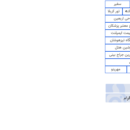
سفیر
کت
تور کربلا
حی اربعین
معتبر پزشکان
مت ایمپلنت
اه تیزهوشان
شین هتل
رین جراح بینی
مهرینو