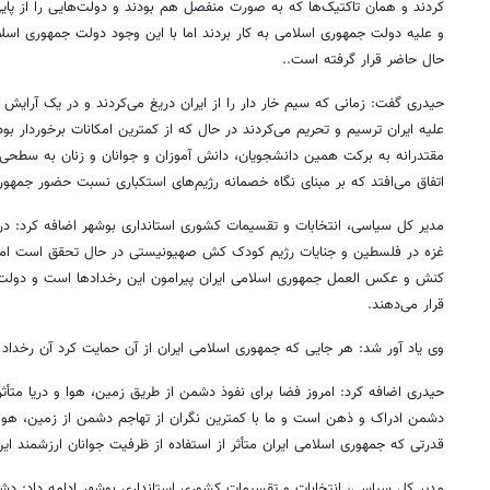
کردند و همان تاکتیک‌ها که به صورت منفصل هم بودند و دولت‌هایی را از پایی
و علیه دولت جمهوری اسلامی به کار بردند اما با این وجود دولت جمهوری اسل
حال حاضر قرار گرفته است..
حیدری گفت: زمانی که سیم خار دار را از ایران دریغ می‌کردند و در یک آرایش
علیه ایران ترسیم و تحریم می‌کردند در حال که از کمترین امکانات برخوردار بو
مقتدرانه به برکت همین دانشجویان، دانش آموزان و جوانان و زنان به سطح
اتفاق می‌افتد که بر مبنای نگاه خصمانه رژیم‌های استکباری نسبت حضور جمهوری 
مدیر کل سیاسی، انتخابات و تقسیمات کشوری استانداری بوشهر اضافه کرد: در
غزه در فلسطین و جنایات رژیم کودک کش صهیونیستی در حال تحقق است امروز
کنش و عکس العمل جمهوری اسلامی ایران پیرامون این رخدادها است و دولت 
قرار می‌دهند.
وی یاد آور شد: هر جایی که جمهوری اسلامی ایران از آن حمایت کرد آن رخدا
حیدری اضافه کرد: امروز فضا برای نفوذ دشمن از طریق زمین، هوا و دریا متأثر
دشمن ادراک و ذهن است و ما با کمترین نگران از تهاجم دشمن از زمین، هوا
قدرتی که جمهوری اسلامی ایران متأثر از استفاده از ظرفیت جوانان ارزشمند ا
مدیر کل سیاسی، انتخابات و تقسیمات کشوری استانداری بوشهر ادامه داد: دشم