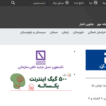
نتایج زنده
کا
ایتا
جداول لیگ
له مهر
عناوین اخبار
خراسان شمالی
خوزستان
زنجان
سمنان
سیستان و بلوچستان
د؛ وزش باد
برخورد پراید با تیر برق در شیروان ۲ کشته و ۲