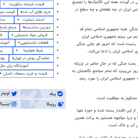
 در آوردند همه این تاکتیک‌ها را تجمیع
قیمت شیشه سکوریت
امی ایران در چه نقطه‌ای و چه سطح در
خرید طلای آب شده
قیمت مو
استند تسلیت
مدا
دوربین مداربسته
مرجع پاسخ 
 جنگی علیه جمهوری اسلامی تمام قد
فروش مواد شیمیایی
قی
دیم می ببینم جمهوری اسلامی ایران
قطعات لباسشویی
آموزشگ
ی رسیده است که امروز هر جایی جنگی
بلیط هواپیما
پر
اسلامی ایران را ادعا می‌کنند.
نمایندگی بوش در تهران
بهت
 بحث جنگی که در حال حاضر در باریکه
آموزشگاه زبان ملل
 می‌بینید که تمام مجامع نگاهشان به
قیمت و خرید سمعک نامرئی
جمهوری اسلامی ایران را مورد رصد
د محکوم به موفقیت است.
 از این اقتدار بسته شده و حوزه نفوذ
 و دریا مواجهه هستیم به برکت همین
ین آب و خاک است.
ن در حوزه ادرک تلاش می‌کند با نا