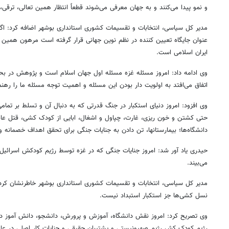
و نمو پیدا می‌کنند و به جهان معرفی می‌شوند قطعاً انتظار همین تعالی، ترق
مدیر کل سیاسی، انتخابات و تقسیمات کشوری استانداری بوشهر اضافه کرد: اگر 
عنوان جایگاه تعیین کننده در نظم نوین جهانی قرار گرفته است مرهون همین 
ایران اسلامی است.
وی ادامه داد: امروز مسئله غزه مسئله اول جهان اسلام است و پژوهش در بح
اتفاق می‌افتد به اولویت دار بودن این مسئله و اهمیت توجه مسئله ما را رهنم
وی افزود: امروز دنیای استکبار در جنگ قدرتی که به دنبال آن و تسلط بر تمام
حتی کشتن و خون ریزی، غارت، چپاول و اشغال، ابایی از کودک کشی، قتل عام ز
دانشگاه‌ها؛ بیمارستانها، تن دادن به جنایات جنگی برای تحقق اهداف خصمانه و
حیدری یاد آور شد: امروز جنایات جنگی که در غزه توسط رژیم کودکش اسرائیل
می‌بیند.
مدیر کل سیاسی، انتخابات و تقسیمات کشوری استانداری بوشهر خاطرنشان کرد: 
نسل کشی‌ها جز استکبار استبداد نیست.
وی تصریح کرد: امروز نقش دانشگاه، آموزش و پرورش، دانشجو، دانش آموز در 
رژیم کودک کش رژیم صهیونیستی و پشتیبان حقیقی و جنایات کار اصلی در عا