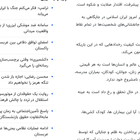
ی، پیشرفت، اقتدار صلابت و شکوه است.
ترامپ: فکر می‌کنم جنگ با ایران
می‌یابد
امروز ایران اسلامی در جایگاهی به
جانفشانی‌های شخصیت‌ها در تمام نقاط
سامانه ضد موشکی لیزری؛ از ب
واقعیت میدانی
امضای توافق دفاعی بین عربستا
ث کیفیت رخدادهایی که در این باریکه
پاکستان
ون می‌کند.
«کشمیری»؛ وقتی برچسب‌سازی
ی عالم و انسان‌ها است به هر قیمتی
رسانه‌ای را می‌گیرد
نان، جوانان، کودکان، بمباران مدرسه،
محسن رضایی: اجازه باز شدن 
 نامشروع خود ندارد.
تنگه هرمز را نخواهیم داد
 در حال تحقق و رخ داد است به عینه
روایت یک حقوقدان از موتورسوا
استقلال در تردد یا چالش فرهن
پاسخ تأمین‌اجتماعی به زمان پ
آیا این بیماران ها، کودک کشی‌ها،
مابه‌التفاوت حقوق بازنشستگان
ادامه عملیات نظامی یمنی‌ها عل
پرداختن به ظلم و جنایاتی که توسط
عربستان
لم بشریت دولت تروریست آمریکا است.