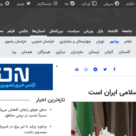
تلگرام
سروش
آی گپ
بله
اینستاگرام
توییتر
روبی
جامعه
اقتصاد
بازار
ورزش
سیاست
بین‌الملل
استان‌ها
عکس
فیلم
مج
ایلام
بوشهر
تهران
چهارمحال و بختیاری
خراسان جنوبی
خراسان رضوی
گلستان
گیلان
لرستان
مازندران
مرکزی
هرمزگان
همدان
یزد
سلامی ایران است
تازه‌ترین اخبار
دمای هوای زنجان کاهش می‌یاب
نسبتاً شدید در برخی مناطق
مصدوم داشت