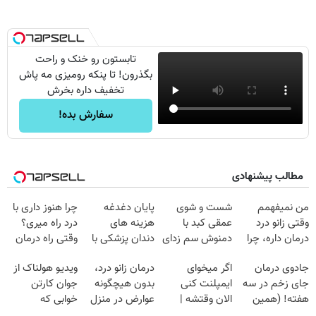
تابستون رو خنک و راحت
بگذرون! تا پنکه رومیزی مه پاش
تخفیف داره بخرش
سفارش بده!
مطالب پیشنهادی
من نمیفهمم
شست و شوی
پایان دغدغه
چرا هنوز داری با
وقتی زانو درد
عمقی کبد با
هزینه های
درد راه میری؟
درمان داره، چرا
دمنوش سم زدای
دندان پزشکی با
وقتی راه درمان
دردش رو داری
گیاهی
پک سفید کننده
جلو پاته!
جادوی درمان
اگر میخوای
درمان زانو درد،
ویدیو هولناک از
تحمل میکنی؟❗
خانگی
جای زخم در سه
ایمپلنت کنی
بدون هیچگونه
جوان کارتن
هفته! (همین
الان وقتشه |
عوارض در منزل
خوابی که
حالا رایگان
فقط با ۲۵
(◂پرسش‌نامه)
میلیاردر شد.