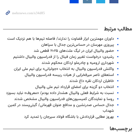
مطالب مرتبط
داوران مهمترین ابزار قضاوت را ندارند/ فاصله تیم‌ها با هم نزدیک است
پیروزی مهرسان در حساس‌ترین جدال با سپاهان
حضور والیبال ایران در لیگ ملت‌های ۲۰۲۵ قطعی شد
رشیدی: درخواست تغییر زمان فینال را از فدراسیون والیبال داشتیم
شهرداری ارومیه و چادرملو اردکان محکوم شدند
واکنش فدراسیون والیبال به انتخاب «جولیانی» برای تیم ملی ایران
استعفای ناصر میرفخرایی از هیات رییسه فدراسیون والیبال
خاطیان اردکان نقره داغ شدند
انتخاب دو گزینه برای امضای قرارداد تیم ملی والیبال
نسبت به شرایط فعلی والیبال هشدار داده بودم/ «معروف» نباید بسوزد
روسا و نمایندگان کمیسیون‌های فدراسیون والیبال مشخص شدند
جدال حساس صدرنشین و مدافع عنوان قهرمانی/ گیتی‌پسند در کمین
شهداب
بهروز عطایی قراردادش با باشگاه فولاد سیرجان را تمدید کرد
برچسب‌ها