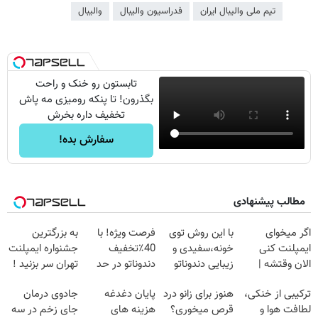
تیم ملی والیبال ایران
فدراسیون والیبال
والیبال
تابستون رو خنک و راحت
بگذرون! تا پنکه رومیزی مه پاش
تخفیف داره بخرش
سفارش بده!
مطالب پیشنهادی
اگر میخوای
با این روش توی
فرصت ویژه! با
به بزرگترین
ایمپلنت کنی
خونه،سفیدی و
40٪تخفیف
جشنواره ایمپلنت
الان وقتشه |
زیبایی دندوناتو
دندوناتو در حد
تهران سر بزنید !
فقط با ۲۵
برگردون
کامپوزیت سفید
| فقط ۲۵
ترکیبی از خنکی،
هنوز برای زانو درد
پایان دغدغه
جادوی درمان
میلیون تومان!!!
(40%off)
کن
میلیون !
لطافت هوا و
قرص میخوری؟
هزینه های
جای زخم در سه