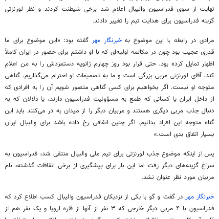
نهایت از سوی فدراسیون والیبال اعلام شد برخی شیطنت کردند و نظر لورنزتی
گزینه فدراسیون برای هدایت تیم را تغییر دادند.
مرادی در رابطه با این موضوع به
خبرنگار مهر
گفته بود: «این موضوع برای ما
قدری عجیب بود چون در مکالمه اولیه‌ای که با او داشتم برای حضور در ایران کاملاً
اظهار تمایل کرده بود. حتی قرار بود روز چهارم ژانویه دستمزدش را به من اعلام
کند. آقای لورنزتی مربی بزرگی است و ما به تصمیمات او احترام می‌گذاریم. گناهی
متوجه او نیست. اگر بخواهیم برای کسی گناهی متصور شویم آن را به افرادی که
از داخل ایران یا کسانی که طمع به مسؤولیت فدراسیون دارند، یا دلالان که به
دنبال جذب مربی دیگری هستند و مربیان دیگر را از میدان به در می‌کنند باید این
گناه متوجه این افراد بدانیم. اگر چنین اتفاقی رخ داده باشد برای والیبال ایران
بسیار اتفاق بدی است.»
پس از اینکه موضوع جذب لورنزتی برای تیم ملی والیبال منتفی شد، فدراسیون به
سراغ گزینه‌های دیگر رفت اما این بار برای پیشگیری از برخی اتفاقات گذشته، نام
مربیان مورد نظر عنوان نشد.
خبرنگار مهر
در گفت و گو با یکی از نزدیکان فدراسیون والیبال کسب اطلاع کرد که
فدراسیون با ۴ مربی دیگر خارجی که ۳ نفر از آنها از قاره اروپا و یک نفر هم از