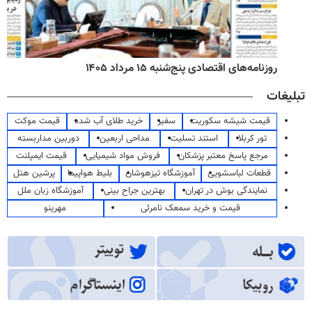
روزنامه‌های اقتصادی پنج‌شنبه ۱۵ مرداد ۱۴۰۵
تبلیغات
قیمت شیشه سکوریت
سفیر
خرید طلای آب شده
قیمت موکت
تور کربلا
استند تسلیت
مداحی اربعین
دوربین مداربسته
مرجع پاسخ معتبر پزشکان
فروش مواد شیمیایی
قیمت ایمپلنت
قطعات لباسشویی
آموزشگاه تیزهوشان
بلیط هواپیما
پرشین هتل
نمایندگی بوش در تهران
بهترین جراح بینی
آموزشگاه زبان ملل
قیمت و خرید سمعک نامرئی
مهرینو