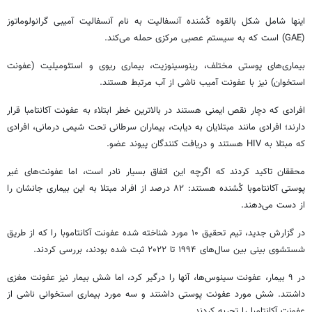
اینها شامل شکل بالقوه کُشنده
آنسفالیت
به نام
آنسفالیت
آمیبی
گرانولوماتوز
(GAE) است که به سیستم عصبی مرکزی حمله می‌کند.
بیماری‌های پوستی مختلف،
رینوسینوزیت
، بیماری ریوی و
استئومیلیت
(عفونت
استخوان) نیز با عفونت آمیب ناشی از آب مرتبط هستند.
افرادی که دچار نقص ایمنی هستند در بالاترین خطر ابتلاء به عفونت
آکانتامبا
قرار
دارند؛ افرادی مانند مبتلایان به دیابت، بیماران سرطانی تحت شیمی درمانی، افرادی
که مبتلا به HIV هستند و دریافت کنندگان پیوند عضو.
محققان تاکید کردند که اگرچه این اتفاق بسیار نادر است، اما عفونت‌های غیر
پوستی
آکانتاموبا
کُشنده هستند: ۸۲ درصد از افراد مبتلا به این بیماری جانشان را
از دست می‌دهند.
در گزارش جدید، تیم تحقیق ۱۰ مورد شناخته شده عفونت
آکانتاموبا
را که از طریق
شستشوی بینی بین سال‌های ۱۹۹۴ تا ۲۰۲۲ ثبت شده بودند، بررسی کردند.
در ۹ بیمار، عفونت سینوس‌ها، آنها را درگیر کرد، اما شش بیمار نیز عفونت مغزی
داشتند. شش مورد عفونت پوستی داشتند و سه مورد بیماری استخوانی ناشی از
عفونت
آکانتامبا
را تجربه کردند.