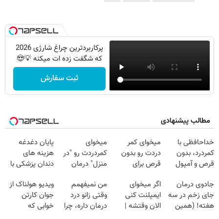
پرکاربردترین چراغ شارژی 2026
که شگفت زده ات میکنه 💡😍
ثبت سفارش
مطالب پیشنهادی
خداحافظی با
میخوای کمر
میخوای
پایان دغدغه
کمردرد، بدون
دردت رو بدون
کمردردت رو "در
هزینه های
قرص و آمپول
قرص برای
منزل" درمان
دندان پزشکی با
همیشه خوب
کنی؟ (◂فیلم +
پک سفید کننده
جادوی درمان
اگر میخوای
من نمیفهمم
ویدیو هولناک از
کنی؟
◂پرسش‌نامه)
خانگی
جای زخم در سه
ایمپلنت کنی
وقتی زانو درد
جوان کارتن
(◂پرسش‌نامه رو
هفته! (همین
الان وقتشه |
درمان داره، چرا
خوابی که
پر کن)
حالا رایگان
فقط با ۲۵
دردش رو داری
میلیاردر شد.