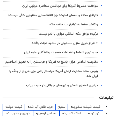
موافقت مشروط آمریکا برای برداشتن محاصره دریایی ایران
«توافق مکه» و معمای امنیت؛ چرا ائتلاف‌سازی به‌تنهایی کافی نیست؟
واکنش صنعا به توافق سه جانبه مکه
ترکیه: توافق مکه ائتلافی موازی با ناتو نیست
۶ نفر از حریق منزل مسکونی در مشهد نجات یافتند
جدیدترین ادعاها و اقدامات خصمانه واشنگتن علیه ایران
مقاومت اسلامی عراق: پاسخ به آمریکا و عربستان را به تعویق انداختیم
رئیس ستاد مشترک ارتش آمریکا خواستار راهی برای خروج از جنگ با
ایران شد
درگیری اعضای داعش و نیروهای جولانی در سیده زینب
تبلیغات
قیمت شیشه سکوریت
سفیر
خرید طلای آب شده
قیمت موکت
تور کربلا
استند تسلیت
مداحی اربعین
دوربین مداربسته