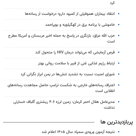
کرد
انتقاد بیماران هموفیلی از کمبود دارو؛ درخواست از رسانه‌ها
خاموشی با برنامه برق در کهگیلویه و بویراحمد
حزب الله عراق: بازنگری در پاسخ به حمله اخیر عربستان و آمریکا مطرح
است
قرص آزمایشی که می‌تواند درمان HIV را متحول کند
ارتباط رژیم غذایی غنی از فیبر با سلامت روانی بهتر
شورای امنیت نسبت به تشدید تنش‌ها در یمن ابراز نگرانی کرد
اعتراف رسانه‌های خارجی به شکست ترامپ حاصل مجاهدت رسانه‌های
انقلابی است
مدیرعامل هلال احمر کرمان: زمین لرزه ۴.۶ ریشتری گلباف خسارتی
نداشت
پربازدیدترین ها
نتیجه آزمون ورودی سمپاد سال ۱۴۰۵ اعلام شد