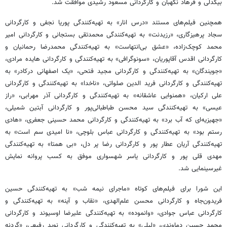
بیگدلی‏ و فرهاد نگهبان و کارگردانی مسعود رشیدی موافقت شد.
همچنین فیلم‌های مستند «درس انار» به تهیه‌کنندگی پوریا نجفی و کارگردانی
سجاد پرهیزگاری، «رزیدنت» به تهیه‌کنندگی محمدتقی بستجانی و کارگردانی امیر
محمد کوچک‌زاده، «عشق بی‌انتهاست» به تهیه‌کنندگی محمدرضا رحمانیان و
کارگردانی اقدس آقاپوریان، «سونوگرافی» به تهیه‌کنندگی و کارگردانی هایده مرادی،
«جویندگان» به تهیه‌کنندگی و کارگردانی مجید فتحی، «یک اصفهانی درکادر» به
تهیه‌کنندگی و کارگردانی فرید الدین صلواتی، «ناخدا» به تهیه‌کنندگی و کارگردانی
علی ارکیان، «همنوایی عاشقانه» به تهیه‌کنندگی و کارگردانی آذر مهرابی، «راز
عیسی» به تهیه‌کنندگی سید محسن طباطبائی‌پور و کارگردانی آبتین شمیلی،
«جهیزیه‌ای که آب برد» به تهیه‌کنندگی و کارگردانی محمد حسینی جعفری، «هادی
رستم بود» به تهیه‌کنندگی و کارگردانی عباس بلوچی، «نا امیدی سم است» به
تهیه‌کنندگی آریان عطار پور و کارگردانی رضا پر دل، «بی همتا» به تهیه‌کنندگی
مهدی قلی پور و کارگردانی یاسر شهسواری موفق به کسب پروانه نمایش
غیرسینمایی شد.
این شورا برای فیلم‌های کوتاه «ماجرای نیمه شب» به تهیه‌کنندگی حسین
فریدون‌جاه و کارگردانی محسن علم‌الهدی، «نقاب و آینه» به تهیه‌کنندگی و
کارگردانی عباس جوادی، «وانموده» به تهیه‌کنندگی علیرضا اوسیوند و کارگردانی
محمد حسین دماوندی، «لیلی» به تهیه‌کنندگی و کارگردانی نوید رفیعی، «گردنه