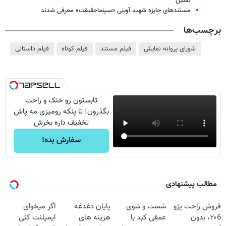
نشین
مستندهای جایزه شهید آوینی «سینماحقیقت» معرفی شدند
برچسب‌ها
شورای پروانه نمایش
فیلم مستند
فیلم کوتاه
فیلم داستانی
تابستون رو خنک و راحت
بگذرون! تا پنکه رومیزی مه پاش
تخفیف داره بخرش
سفارش بده!
مطالب پیشنهادی
فروش راحت پژو
شست و شوی
پایان دغدغه
اگر میخوای
۲۰6، بدون
عمقی کبد با
هزینه های
ایمپلنت کنی