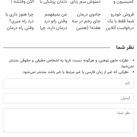
کمیسیون و
دمنوش سم زدای
دندان پزشکی با
الان وقتشه |
دردسر
گیاهی
پک سفید کننده
فقط با ۲۵
فروش خودرو
جادوی درمان
من نمیفهمم
چرا هنوز داری با
خانگی
میلیون تومان!!!
شما فقط با یک
جای زخم در سه
وقتی زانو درد
درد راه میری؟
درخواست آنلاین
هفته! (همین
درمان داره، چرا
وقتی راه درمان
✔
حالا رایگان
دردش رو داری
جلو پاته!
صحبت کنید)
تحمل میکنی؟❗
نظر شما
نظرات حاوی توهین و هرگونه نسبت ناروا به اشخاص حقیقی و حقوقی منتشر
نمی‌شود.
نظراتی که غیر از زبان فارسی یا غیر مرتبط با خبر باشد منتشر نمی‌شود.