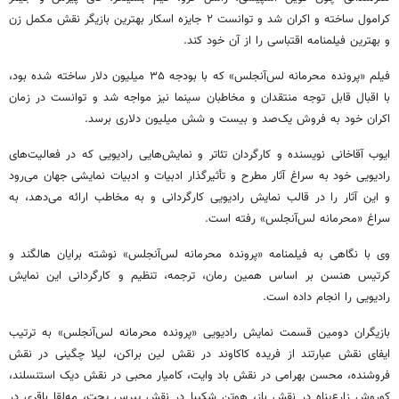
کرامول ساخته و اکران شد و توانست ۲ جایزه اسکار بهترین بازیگر نقش مکمل زن
و بهترین فیلمنامه اقتباسی را از آن خود کند.
فیلم «پرونده محرمانه لس‌آنجلس» که با بودجه ۳۵ میلیون دلار ساخته شده بود،
با اقبال قابل توجه منتقدان و مخاطبان سینما نیز مواجه شد و توانست در زمان
اکران خود به فروش یک‌صد و بیست و شش میلیون دلاری برسد.
ایوب آقاخانی نویسنده و کارگردان تئاتر و نمایش‌هایی رادیویی که در فعالیت‌های
رادیویی خود به سراغ آثار مطرح و تأثیرگذار ادبیات و ادبیات نمایشی جهان می‌رود
و این آثار را در قالب نمایش رادیویی کارگردانی و به مخاطب ارائه می‌دهد، به
سراغ «محرمانه لس‌آنجلس» رفته است.
وی با نگاهی به فیلمنامه «پرونده محرمانه لس‌آنجلس» نوشته برایان هالگند و
کرتیس هنسن بر اساس همین رمان، ترجمه، تنظیم و کارگردانی این نمایش
رادیویی را انجام داده است.
بازیگران دومین قسمت نمایش رادیویی «پرونده محرمانه لس‌آنجلس» به ترتیب
ایفای نقش عبارتند از فریده کاکاوند در نقش لین براکن، لیلا چگینی در نقش
فروشنده، محسن بهرامی در نقش باد وایت، کامیار محبی در نقش دیک استنسلند،
کوروش زارع‌پناه در نقش باز، هوتن شکیبا در نقش پیرس پچت، مه‌لقا باقری در