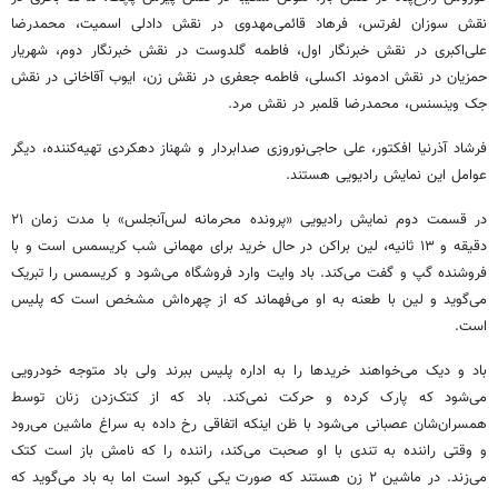
نقش سوزان لفرتس، فرهاد قائمی‌مهدوی در نقش دادلی اسمیت، محمدرضا
علی‌اکبری در نقش خبرنگار اول، فاطمه گلدوست در نقش خبرنگار دوم، شهریار
حمزیان در نقش ادموند اکسلی، فاطمه جعفری در نقش زن، ایوب آقاخانی در نقش
جک وینسنس، محمدرضا قلمبر در نقش مرد.
فرشاد آذرنیا افکتور، علی حاجی‌نوروزی صدابردار و شهناز دهکردی تهیه‌کننده، دیگر
عوامل این نمایش رادیویی هستند.
در قسمت دوم نمایش رادیویی «پرونده محرمانه لس‌آنجلس» با مدت زمان ۲۱
دقیقه و ۱۳ ثانیه، لین براکن در حال خرید برای مهمانی شب کریسمس است و با
فروشنده گپ و گفت می‌کند. باد وایت وارد فروشگاه می‌شود و کریسمس را تبریک
می‌گوید و لین با طعنه به او می‌فهماند که از چهره‌اش مشخص است که پلیس
است.
باد و دیک می‌خواهند خریدها را به اداره پلیس ببرند ولی باد متوجه خودرویی
می‌شود که پارک کرده و حرکت نمی‌کند. باد که از کتک‌زدن زنان توسط
همسران‌شان عصبانی می‌شود با ظن اینکه اتفاقی رخ داده به سراغ ماشین می‌رود
و وقتی راننده به تندی با او صحبت می‌کند، راننده را که نامش باز است کتک
می‌زند. در ماشین ۲ زن هستند که صورت یکی کبود است اما به باد می‌گوید که