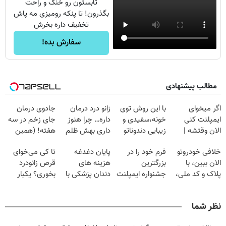
تابستون رو خنک و راحت
بگذرون! تا پنکه رومیزی مه پاش
تخفیف داره بخرش
سفارش بده!
مطالب پیشنهادی
اگر میخوای
با این روش توی
زانو درد درمان
جادوی درمان
ایمپلنت کنی
خونه،سفیدی و
داره… چرا هنوز
جای زخم در سه
الان وقتشه |
زیبایی دندوناتو
داری بهش ظلم
هفته! (همین
فقط با ۲۵
برگردون
می‌کنی؟
حالا رایگان
خلافی خودروتو
فرم خود را در
پایان دغدغه
تا کی می‌خوای
میلیون تومان!!!
(40%off)
صحبت کنید)
الان ببین، با
بزرگترین
هزینه های
قرص زانودرد
پلاک و کد ملی،
جشنواره ایمپلنت
دندان پزشکی با
بخوری؟ یکبار
بدون نیاز به
تهران پر کنید ! |
پک سفید کننده
اصولی درمانش
مراجعه حضوری
فقط ۲۵ میلیون
خانگی
کن
نظر شما