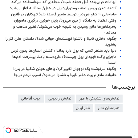
ابهامات در پرونده قتل «جغد شب»/ مجله‌ای که سوءاستفاده می‌کند
کشته شدن رییس صنف رستوران‌داران در هتل/ محاکمه آغاز می‌شود
جابه‌جایی ۹ کیلو هروئین توسط مامور فاسد/ نفوذ تبهکاران در قانون
وقتی اعتماد به دادگاه از بین می‌رود/ پایان خونین درگیری ماموران
به‌دردنخورها مانع رسیدن به نتیجه خوب می‌شوند/ تغییر مذهب و
محاکمه
چگونه دختری نابینا و ناشنوا نویسنده‌ای جهانی شد؟/ داستان هلن کلر را
بشنوید
دنیا باید منتظر کسی که پول دارد بماند!/ کشتن انسان‌ها بدون ترس
ماجرای پاکت قهوه‌ای پول چیست؟/ دارودسته باعث پیشرفت آدم‌ها
است!
چگونه سرنوشت یک نوجوان تغییر کرد/ پاهای هوتن شکیبا در بتن!
خانواده مانع تربیت دختر نابینا و ناشنوا می‌شود/ آسیب ترحم بی‌جا
برچسب‌ها
نمایش‌های شنیدنی با مهر
نمایش رادیویی
ایوب آقاخانی
هنرمندان تئاتر
تئاتر ایران