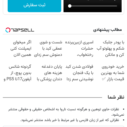
ثبت سفارش
مطالب پیشنهادی
با پودر جلبک
اسپری ازبین‌برنده
شست و شوی
اگر میخوای
شکم و پهلوتو آب
حشرات
عمقی کبد با
ایمپلنت کنی
کن و مانکن
رختخواب،
دمنوش سم زدای
همین الان
شو(تخفیف تا
مناسب برای
گیاهی
وقتشه | فقط با
خرید خودروی
فولادی شدن کبد
پایان دغدغه
گردونه شانس
امشب)
مقابله با انواع
۲۵ میلیون
شما به بهترین
با یک فنجان
هزینه های
بدون پوچ، از
ساس
تومان!!!
قیمت بازار ✅
نوشیدنی سم زدا
دندان پزشکی با
آیفون17تا PS5 و
پک سفید کننده
طلای دیجیتال و
خانگی
دلار🔥
نظر شما
نظرات حاوی توهین و هرگونه نسبت ناروا به اشخاص حقیقی و حقوقی منتشر
نمی‌شود.
نظراتی که غیر از زبان فارسی یا غیر مرتبط با خبر باشد منتشر نمی‌شود.