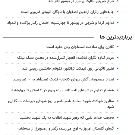
طرح ضربتی نظارت بر بازار در بوشهر آغاز شد
جابه‌جایی زائران اربعین اصفهان با ناوگان انبوه‌بَر ضروری است
تداوم گرما و شرجی در بوشهر تا چهارشنبه؛ احتمال رگبار پراکنده و تندباد
پربازدیدترین ها
کلاژن برای سلامت استخوان زنان مفید است
مردم گناوه نگران نباشند؛ انفجار کنترل‌شده در معدن سنگ بینک
تغییر ناگهانی روی نیمکت تراکتور؛ نکونام جانشین ربیعی شد
تعداد مصدومان آتش سوزی کارخانه فندک نصیرآباد به ۱۰ نفر رسید
هشدار تداوم بارش‌های تابستانه و رعدوبرق در ۴ استان تا چهارشنبه
سالروز شهادت شهید محمد ناصر ناصری روز شهدای دیپلمات نامگذاری
شود
«حجت خدا»، لقبی که رهبر شهید انقلاب به یک شهید بخشید
گرمای گلستان امروز به اوج می‌رسد؛ رگبار و رعدوبرق از سه‌شنبه