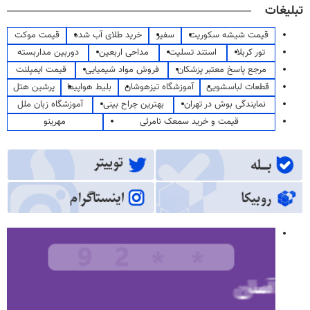
تبلیغات
قیمت شیشه سکوریت
سفیر
خرید طلای آب شده
قیمت موکت
تور کربلا
استند تسلیت
مداحی اربعین
دوربین مداربسته
مرجع پاسخ معتبر پزشکان
فروش مواد شیمیایی
قیمت ایمپلنت
قطعات لباسشویی
آموزشگاه تیزهوشان
بلیط هواپیما
پرشین هتل
نمایندگی بوش در تهران
بهترین جراح بینی
آموزشگاه زبان ملل
قیمت و خرید سمعک نامرئی
مهرینو