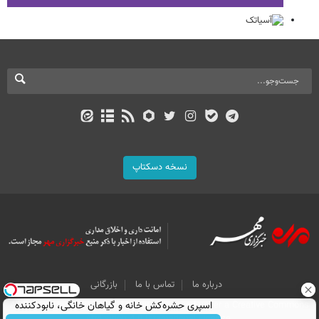
نسخه دسکتاپ
درباره ما
تماس با ما
بازرگانی
اسپری حشره‌کش خانه و گیاهان خانگی، نابودکننده
All Content by Mehr News Agency is licensed under a Creative Commons