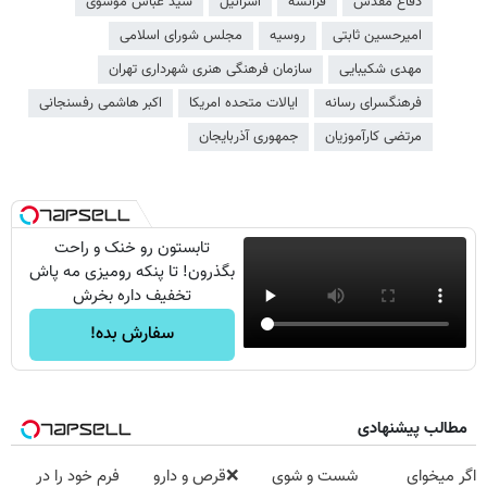
دفاع مقدس
فرانسه
اسرائیل
سید عباس موسوی
امیرحسین ثابتی
روسیه
مجلس شورای اسلامی
مهدی شکیبایی
سازمان فرهنگی هنری شهرداری تهران
فرهنگسرای رسانه
ایالات متحده امریکا
اکبر هاشمی رفسنجانی
مرتضی کارآموزیان
جمهوری آذربایجان
تابستون رو خنک و راحت
بگذرون! تا پنکه رومیزی مه پاش
تخفیف داره بخرش
سفارش بده!
مطالب پیشنهادی
اگر میخوای
شست و شوی
❌قرص‌ و دارو
فرم خود را در