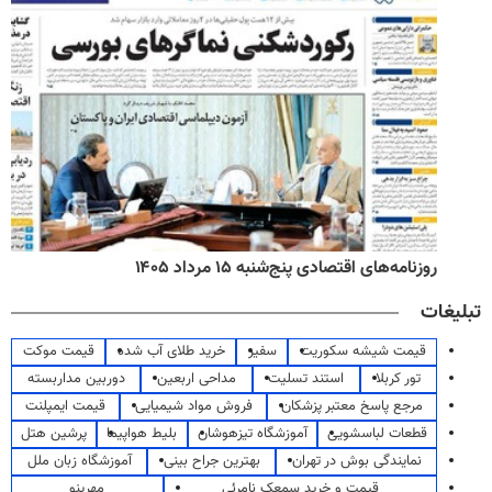
روزنامه‌های اقتصادی پنج‌شنبه ۱۵ مرداد ۱۴۰۵
تبلیغات
قیمت شیشه سکوریت
سفیر
خرید طلای آب شده
قیمت موکت
تور کربلا
استند تسلیت
مداحی اربعین
دوربین مداربسته
مرجع پاسخ معتبر پزشکان
فروش مواد شیمیایی
قیمت ایمپلنت
قطعات لباسشویی
آموزشگاه تیزهوشان
بلیط هواپیما
پرشین هتل
نمایندگی بوش در تهران
بهترین جراح بینی
آموزشگاه زبان ملل
قیمت و خرید سمعک نامرئی
مهرینو