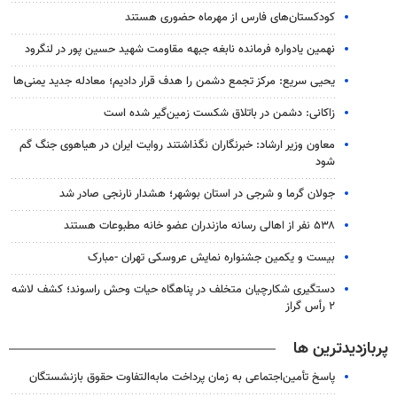
کودکستان‌های فارس از مهرماه حضوری هستند
نهمین یادواره فرمانده نابغه جبهه مقاومت شهید حسین پور در لنگرود
یحیی سریع: مرکز تجمع دشمن را هدف قرار دادیم؛ معادله جدید یمنی‌ها
زاکانی: دشمن در باتلاق شکست زمین‌گیر شده است
معاون وزیر ارشاد: خبرنگاران نگذاشتند روایت ایران در هیاهوی جنگ گم
شود
جولان گرما و شرجی در استان بوشهر؛ هشدار نارنجی صادر شد
۵۳۸ نفر از اهالی رسانه مازندران عضو خانه مطبوعات هستند
بیست و یکمین جشنواره نمایش عروسکی تهران -مبارک
دستگیری شکارچیان متخلف در پناهگاه حیات وحش راسوند؛ کشف لاشه
۲ رأس گراز
پربازدیدترین ها
پاسخ تأمین‌اجتماعی به زمان پرداخت مابه‌التفاوت حقوق بازنشستگان