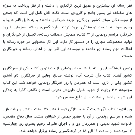
نظر رسانه ای بیشترین و عمیق ترین اثرگذاری را داشته و از نظر پرداخت به سوژه
های مختلف نیز بسیار جامع و کاربردی است. نکته قابل نامل این است که جمعی
از نویسندگان موفق کشور، روزگاری تجربه خبرنگاری داشتند و به دلیل قلم شیوا و
رسای خود به عرصه نویسندگی ورود کردند. فرهنگسرای رسانه همزمان با روز
خبرنگار، مراسم رونمایی از ۳ کتاب، همایش «عدالت رسانه»، تجلیل از خبرنگاران و
تولید محصولات مجازی را در دستور کار دارد. این آثار محتوایی در حوزه رسانه یا
اتفاقات مهم رسانه ای داشته و نویسنده این آثار نیز از اهالی رسانه و خبرنگاران
هستند.
رئیس فرهنگسرای رسانه با اشاره به رونمایی از جدیدترین کتاب یکی از خبرنگاران
کشور گفت: کتاب «آن شربت آب» نوشته صادق وفایی از خبرنگاران نام آشنای
کشور، یکی از آثاری است که همزمان با روز خبرنگار رونمایی خواهد شد. این کتاب
مجموعه ۳۳ روایت از شهید خلبان داریوش ندیمی است و نگاهی گذرا به زندگی
این شهید والامقام هشت سال دفاع مقدس دارد.
وی افزود: کتاب «آن شربت آب» به تازگی توسط نشر ۲۷ بعثت منتشر و روانه بازار
شده و مراسم رونمایی از آن با حضور جمعی از خلبانان هشت سال دفاع مقدس،
خانواده شهید ندیمی و همرزمان وی و با اجرای علیرضا رحیم بصیری روز چهارشنبه
۱۷ مردادماه از ساعت ۱۶ الی ۱۸ در فرهنگسرای رسانه برگزار خواهد شد.