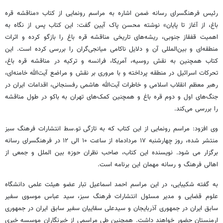
رئیس فرهنگسرای رسانه ضمن اشاره به مراسم رونمایی از کتاب «مناقشه قره
باغ، از آغاز تا پایان» نوشته محسن پاک آیین گفت: این کتاب پس از نگاه به
اهمیت قفقاز جنوبی، ریشه‌های تاریخی مناقشه قره باغ را بازگو کرده و اثرات
منطقه‌ای و بین‌المللی آن و دلایل ناکامی میانجی‌گران را بررسی کرده است. این
کتاب همچنین به نقش روسیه، آمریکا، فرانسه و ترکیه در مناقشه قره باغ،
تحرکات اسرائیل در منطقه پرداخته و با مروری بر نقش و مراضع آیت‌الله خامنه‌ای،
رهبر معظم انقلاب اسلامی و خاطرات آیت‌الله هاشمی رفسنجانی، اقدامات ایران در
جنگ‌های اول و دوم قره باغ و همچنین کمک‌های تهران به باکو در طول مناقشه
را بررسی می‌کند.
وی افزود: مراسم رونمایی از این کتاب که به تازگی تو.سط انتشارات فرهنگ سبز
منتشر شده، روز چهارشنبه ۱۷ مردادماه از ساعت ۱۰ الی ۱۲ در فرهنگسرای رسانه
برگزار می شود. نویسنده این کتاب، صاحب نظران حوزه بین الملل و جمعی از
اهالی فرهنگ و رسانه مهمان این برنامه است.
به گفته شکیبایی، در این مراسم احمد اسماعیل تبار عضو هیئت علمی دانشگاه
علوم قضایی و مدیر مسئول انتشارات فرهنگ سبز، سید عباس موسوی سفیر
سابق ایران در جمهوری آذربایجان و سیدعلی سقاییان سفیر سابق ایران در جمهوری
ارمنستان حضور خواهند داشت. همچنین طی مراسمی از خبرنگاران موسسه خبری