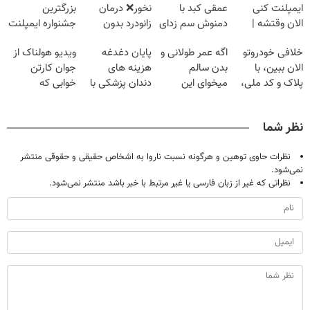
ایمپلنت کنی
عمقی کبد با
نخور❌ درمان
بزرگترین
الان وقتشه |
دمنوش سم زدای
زانودرد بدون
جشنواره ایمپلنت
فقط با ۲۵
گیاهی
قرص
تهران پر کنید ! |
خلافی خودروتو
اگه عمر طولانی و
پایان دغدغه
ویدیو هولناک از
میلیون تومان!!!
فقط ۲۵ میلیون
الان ببین، با
بدن سالم
هزینه های
جوان کارتن
پلاک و کد ملی،
میخوای این
دندان پزشکی با
خوابی که
بدون نیاز به
نوشیدنی رو با
پک سفید کننده
میلیاردر شد.
مراجعه حضوری
تخفیف بخر
خانگی
آموزش رایگان
نظر شما
نظرات حاوی توهین و هرگونه نسبت ناروا به اشخاص حقیقی و حقوقی منتشر
نمی‌شود.
نظراتی که غیر از زبان فارسی یا غیر مرتبط با خبر باشد منتشر نمی‌شود.