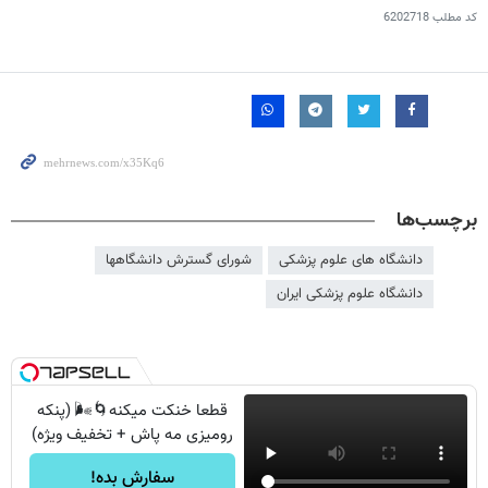
کد مطلب
6202718
برچسب‌ها
دانشگاه های علوم پزشکی
شورای گسترش دانشگاهها
دانشگاه علوم پزشکی ایران
قطعا خنکت میکنه🌀🌬️ (پنکه
رومیزی مه پاش + تخفیف ویژه)
سفارش بده!