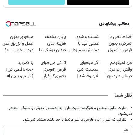
مطالب پیشنهادی
خداحافظی با
شست و شوی
پایان دغدغه
میخوای بدون
کمردرد، بدون
عمقی کبد با
هزینه های
عمل و تزریق کمر
قرص و آمپول
دمنوش سم زدای
دندان پزشکی با
دردت خوب شه؟
گیاهی
پک سفید کننده
◂پرسش‌نامه رو
من نمیفهمم
اگر میخوای
تا کی می‌خوای
با کمردرد
خانگی
پرکن
وقتی زانو درد
ایمپلنت کنی
قرص زانودرد
خداحافظی کن!
درمان داره، چرا
الان وقتشه |
بخوری؟ یکبار
(فیلم و ببین ◀
دردش رو داری
فقط با ۲۵
اصولی درمانش
پرسش‌نامه رو
تحمل میکنی؟❗
میلیون تومان!!!
کن
پرکن)
نظر شما
نظرات حاوی توهین و هرگونه نسبت ناروا به اشخاص حقیقی و حقوقی منتشر
نمی‌شود.
نظراتی که غیر از زبان فارسی یا غیر مرتبط با خبر باشد منتشر نمی‌شود.