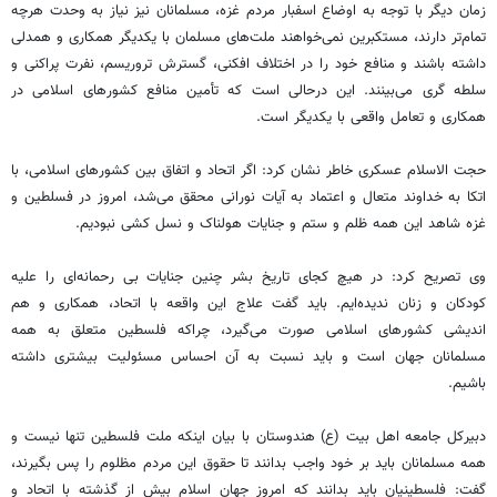
زمان دیگر با توجه به اوضاع اسفبار مردم غزه، مسلمانان نیز نیاز به وحدت هرچه
تمام‌تر دارند، مستکبرین نمی‌خواهند ملت‌های مسلمان با یکدیگر همکاری و همدلی
داشته باشند و منافع خود را در اختلاف افکنی، گسترش تروریسم، نفرت پراکنی و
سلطه
گری
می‌بینند. این
درحالی
است که
تأمین
منافع کشورهای اسلامی در
همکاری و تعامل واقعی با یکدیگر است.
حجت الاسلام عسکری خاطر نشان کرد: اگر اتحاد و اتفاق بین کشورهای اسلامی، با
اتکا به خداوند متعال و اعتماد به آیات نورانی محقق می‌شد، امروز در
فسلطین
و
غزه شاهد این همه ظلم و ستم و جنایات هولناک و نسل کشی نبودیم.
وی تصریح کرد: در هیچ کجای تاریخ بشر چنین جنایات بی رحمانه‌ای را علیه
کودکان و زنان ندیده‌ایم. باید گفت علاج این واقعه با اتحاد، همکاری و هم
اندیشی کشورهای اسلامی صورت می‌گیرد، چراکه فلسطین متعلق به همه
مسلمانان جهان است و باید نسبت به آن احساس مسئولیت بیشتری داشته
باشیم.
دبیرکل جامعه اهل بیت (
ع)
هندوستان با بیان اینکه ملت فلسطین تنها نیست و
همه مسلمانان باید بر خود واجب بدانند تا حقوق این مردم مظلوم را پس بگیرند،
گفت: فلسطینیان باید بدانند که امروز جهان اسلام بیش از گذشته با اتحاد و