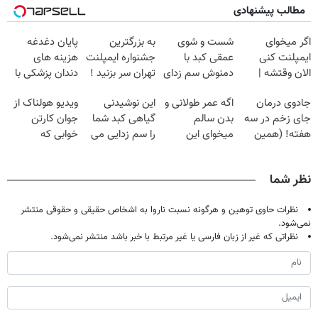
مطالب پیشنهادی
اگر میخوای
شست و شوی
به بزرگترین
پایان دغدغه
ایمپلنت کنی
عمقی کبد با
جشنواره ایمپلنت
هزینه های
الان وقتشه |
دمنوش سم زدای
تهران سر بزنید !
دندان پزشکی با
فقط با ۲۵
گیاهی
| فقط ۲۵
پک سفید کننده
جادوی درمان
اگه عمر طولانی و
این نوشیدنی
ویدیو هولناک از
میلیون تومان!!!
میلیون !
خانگی
جای زخم در سه
بدن سالم
گیاهی کبد شما
جوان کارتن
هفته! (همین
میخوای این
را سم زدایی می
خوابی که
حالا رایگان
نوشیدنی رو با
کند (با ضمانت
میلیاردر شد.
صحبت کنید)
تخفیف بخر
مرجوعی)
آموزش رایگان
نظر شما
نظرات حاوی توهین و هرگونه نسبت ناروا به اشخاص حقیقی و حقوقی منتشر
نمی‌شود.
نظراتی که غیر از زبان فارسی یا غیر مرتبط با خبر باشد منتشر نمی‌شود.