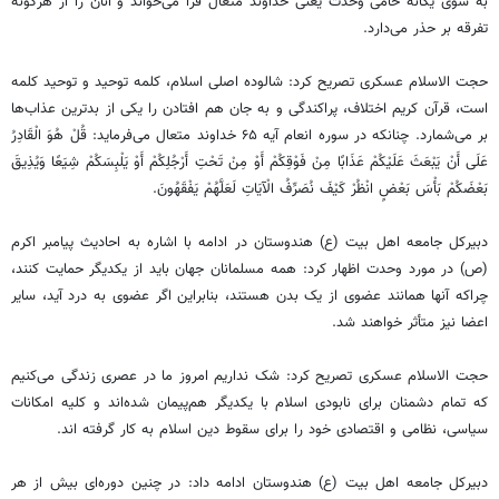
به سوی یگانه حامی وحدت یعنی خداوند متعال فرا می‌خواند و آنان را از هرگونه
تفرقه بر
حذر
می‌دارد.
حجت الاسلام عسکری تصریح کرد: شالوده اصلی اسلام، کلمه توحید و توحید کلمه
است، قرآن کریم اختلاف، پراکندگی و به جان هم افتادن را یکی از بدترین عذاب‌ها
بر می‌شمارد. چنانکه در سوره انعام آیه ۶۵ خداوند متعال می‌فرماید: قُلْ
هُوَ
الْقَادِرُ
عَلَی
أَنْ
یَبْعَثَ
عَلَیْکُمْ
عَذَابًا
مِنْ
فَوْقِکُمْ
أَوْ
مِنْ
تَحْتِ
أَرْجُلِکُمْ
أَوْ
یَلْبِسَکُمْ
شِیَعًا
وَیُذِیقَ
بَعْضَکُمْ
بَأْسَ
بَعْضٍ
انْظُرْ
کَیْفَ
نُصَرِّفُ
الْآیَاتِ
لَعَلَّهُمْ
یَفْقَهُونَ
.
دبیرکل جامعه اهل بیت (
ع)
هندوستان در ادامه با اشاره به احادیث پیامبر اکرم
(ص) در مورد وحدت اظهار کرد: همه مسلمانان جهان باید از یکدیگر حمایت کنند،
چراکه آنها همانند عضوی از یک بدن هستند، بنابراین اگر عضوی به درد آید، سایر
اعضا نیز
متأثر
خواهند شد.
حجت الاسلام عسکری تصریح کرد: شک نداریم امروز ما در عصری زندگی می‌کنیم
که تمام دشمنان برای نابودی اسلام با یکدیگر هم‌پیمان شده‌اند و کلیه امکانات
سیاسی، نظامی و اقتصادی خود را برای سقوط دین اسلام به کار گرفته
اند
.
دبیرکل جامعه اهل بیت (
ع)
هندوستان ادامه داد: در چنین دوره‌ای بیش از هر