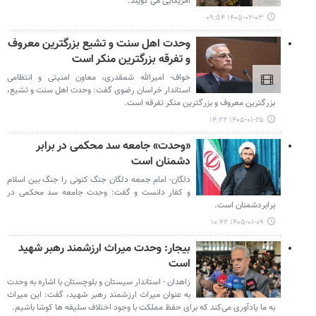
آمریکایی می گویند.
۱۴۰۵-۰۲-۰۳ ۰۹:۵۴
وحدت اهل سنت و تشیع بزرگترین معروف
و تفرقه بزرگترین منکر است
خواف- امیرالله شمقدری، معاون امنیتی و انتظامی
استاندار خراسان رضوی گفت: وحدت اهل سنت و تشیع،
بزرگترین معروف و بزرگترین منکر تفرقه است.
۱۴۰۵-۰۱-۲۵ ۱۴:۲۲
«وحدت» جامعه سد محکمی در برابر
دشمنان است
دلگان- امام جمعه دلگان جنگ کنونی را جنگ بین اسلام
و کفار دانست و گفت: وحدت جامعه سد محکمی در
برابردشمنان است.
۱۴۰۵-۰۱-۰۹ ۱۰:۴۲
بیجار: وحدت میراث ارزشمند رهبر شهید
است
زاهدان - استاندار سیستان و بلوچستان با اشاره به وحدت
به عنوان میراث ارزشمند رهبر شهید، گفت: این میراث
به ما یادآوری می‌کند که برای حفظ مملکت با وجود اختلاف سلیقه ها کوشا باشیم.