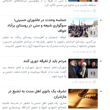
و سنی در قروه را از مهم‌ترین سرمایه‌های اجتماعی
منطقه دانست و بر تداوم این مسیر تأکید کرد.
۱۴۰۵-۰۴-۱۰ ۱۱:۳۰
حماسه وحدت در عاشورای حسینی؛
سوگواری شیعه و سنی در روستای برآباد
خواف
خواف- شیعیان و اهل‌سنت روستای برآباد، به عنوان
بزرگترین روستای خراسان رضوی، با حضور یکپارچه در مراسم عاشورای حسینی،
جلوه‌ای باشکوه از وحدت و ارادت مشترک به سیدالشهدا (ع) را به تصویر کشیدند.
۱۴۰۵-۰۴-۰۴ ۱۲:۰۶
مردم باید از تفرقه دوری کنند
شهرکرد-امام جمعه اسبق شهرکرد و امام جمعه یزد
گفت: ملت ما از تفرقه بپرهیزند و اجازه ندهند دشمن بر
ما چیره شود.
۱۴۰۵-۰۳-۳۰ ۰۰:۳۰
تشرف یک بانوی اهل سنت به تشیع در
مازندران
ساری- یک بانوی اهل تسنن با حضور در مدرسه علمیه
اباصالح المهدی (عج) با حضور آیت‌الله پیشنمازی عضو