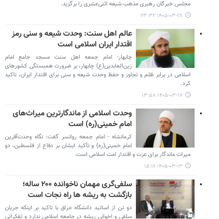
مجلس خبرگان رهبری مذهب شیعه اثنی‌عشری را برگزید.
۱۴۰۵-۰۳-۲۸ ۲۳:۳۲
عالم اهل سنت: وحدت شیعه و سنی رمز
اقتدار ایران اسلامی است
چابهار- امام جمعه اهل سنت مسجد جامع امام
زین‌العابدین(ع) چابهار، بر ضرورت همبستگی کشورهای
اسلامی در برابر ظلم و تجاوز و حفظ وحدت شیعه و سنی برای اقتدار ایران، تاکید
کرد.
۱۴۰۵-۰۳-۱۷ ۱۳:۵۸
وحدت اسلامی از ماندگارترین میراث‌های
امام خمینی(ره) است
کرمانشاه - امام جمعه روانسر گفت: نگاه وحدت‌آفرین
امام خمینی(ره) و تأکید ایشان بر دفاع از فلسطین، دو
میراث ماندگار برای عزت و اقتدار امت اسلامی است.
۱۴۰۵-۰۳-۱۳ ۱۵:۱۶
سلفی‌گری مهمان ناخوانده‌ ۲۰۰ ساله؛
بازگشت به ریشه ها راه نجات است
دو تن از اساتید دانشگاه عراق با تاکید بر اینکه جریان
سلفی و اخوانی ریشه در جامعه اسلامی ندارد و تفکراتی