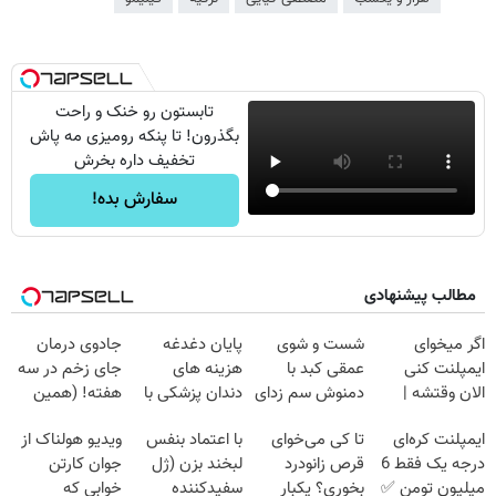
تابستون رو خنک و راحت
بگذرون! تا پنکه رومیزی مه پاش
تخفیف داره بخرش
سفارش بده!
مطالب پیشنهادی
اگر میخوای
شست و شوی
پایان دغدغه
جادوی درمان
ایمپلنت کنی
عمقی کبد با
هزینه های
جای زخم در سه
الان وقتشه |
دمنوش سم زدای
دندان پزشکی با
هفته! (همین
فقط با ۲۵
گیاهی
پک سفید کننده
حالا رایگان
ایمپلنت کره‌ای
تا کی می‌خوای
با اعتماد بنفس
ویدیو هولناک از
میلیون تومان!!!
خانگی
صحبت کنید)
درجه یک فقط 6
قرص زانودرد
لبخند بزن (ژل
جوان کارتن
میلیون تومن ✅
بخوری؟ یکبار
سفیدکننده
خوابی که