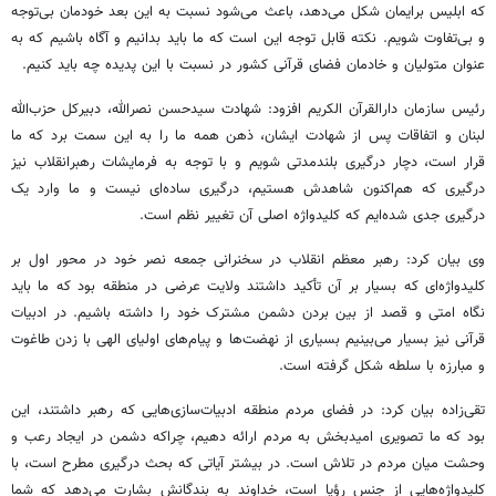
که ابلیس برایمان شکل می‌دهد، باعث می‌شود نسبت به این بعد خودمان بی‌توجه
و بی‌تفاوت شویم. نکته قابل توجه این است که ما باید بدانیم و آگاه باشیم که به
عنوان متولیان و خادمان فضای قرآنی کشور در نسبت با این پدیده چه باید کنیم.
رئیس سازمان دارالقرآن
الکریم
افزود: شهادت سیدحسن نصرالله، دبیرکل حزب‌الله
لبنان و اتفاقات پس از شهادت ایشان، ذهن همه ما را به این سمت برد که ما
قرار است، دچار درگیری بلندمدتی شویم و با توجه به فرمایشات
رهبرانقلاب
نیز
درگیری که هم‌اکنون شاهدش هستیم، درگیری ساده‌ای نیست و ما وارد یک
درگیری جدی شده‌ایم که کلیدواژه اصلی آن تغییر نظم است.
وی بیان کرد: رهبر معظم انقلاب در سخنرانی جمعه نصر خود در محور اول بر
کلیدواژه‌ای که بسیار بر آن تأکید داشتند ولایت عرضی در منطقه بود که ما باید
نگاه امتی و قصد از بین بردن دشمن مشترک خود را داشته باشیم. در ادبیات
قرآنی نیز بسیار می‌بینیم بسیاری از نهضت‌ها و پیام‌های اولیای الهی با زدن طاغوت
و مبارزه با سلطه شکل گرفته است.
تقی‌زاده بیان کرد: در فضای مردم منطقه ادبیات‌سازی‌هایی که رهبر داشتند، این
بود که ما تصویری امیدبخش به مردم ارائه دهیم، چراکه دشمن در ایجاد رعب و
وحشت میان مردم در تلاش است. در بیشتر آیاتی که بحث درگیری مطرح است، با
کلیدواژه‌هایی از جنس رؤیا است، خداوند به بندگانش بشارت می‌دهد که شما