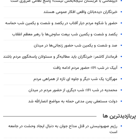
دیپلماسی با عربستان نتیجه‌بخش نیست؛ پاسخ نظامی ضروری است
خبرنگاران دیده‌بانان واقعی افکار عمومی هستند
حضور با شکوه مردم دیار آفتاب در یکصد و شصت و یکمین شب حماسه
یکصد و شصت و یکمین شب بیعت ساوجی‌ها با رهبر معظم انقلاب
صد و شصت و یکمین شب حضور زنجانی‌ها در میدان
فرماندار کاشمر: خبرنگاران باید مطالبه‌گر و مسئولان پاسخگوی مردم باشند
آبیک در شب ۱۶۱؛ حضور مردم ادامه یافت
مهرگان؛ یک شب دیگر و جلوه ای تازه از همراهی مردم
محمدیه در شب ۱۶۱؛ شب دیگری از حضور مردم در میدان
دولت مستعفی یمن مدعی حمله به مواضع انصارالله شد
پربازدیدترین ها
رژیم صهیونیستی در قتل مداح جوان به دنبال ایجاد وحشت در جامعه
است