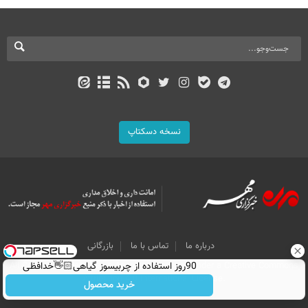
نسخه دسکتاپ
درباره ما
تماس با ما
بازرگانی
All Content by Mehr News Agency is licensed under a Creative Commons
90روز استفاده از چربیسوز گیاهی👋🏻خدافظی
Attribution 4.0 International License.
همیشگی با چاقی!خرید با تخفیف
خرید محصول