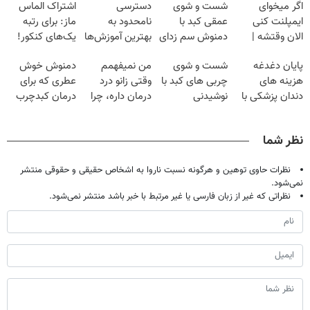
اگر میخوای
شست و شوی
دسترسی
اشتراک الماس
ایمپلنت کنی
عمقی کبد با
نامحدود به
ماز: برای رتبه
الان وقتشه |
دمنوش سم زدای
بهترین آموزش‌ها
یک‌های کنکور!
فقط با ۲۵
گیاهی
تا روز کنکور
پایان دغدغه
شست و شوی
من نمیفهمم
دمنوش خوش
میلیون تومان!!!
هزینه های
چربی های کبد با
وقتی زانو درد
عطری که برای
دندان پزشکی با
نوشیدنی
درمان داره، چرا
درمان کبدچرب
پک سفید کننده
گیاهی(55%تخفیف)
دردش رو داری
معجزه میکنه
خانگی
تحمل میکنی؟❗
نظر شما
نظرات حاوی توهین و هرگونه نسبت ناروا به اشخاص حقیقی و حقوقی منتشر
نمی‌شود.
نظراتی که غیر از زبان فارسی یا غیر مرتبط با خبر باشد منتشر نمی‌شود.