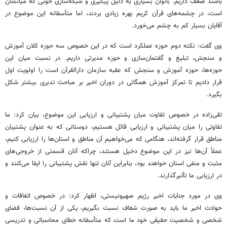
باشند ضعف داریم. بانوان بسیاری به دلیل پیگیری و شبکه‌سازی خوبی که میانشان
است، در چشمه‌های قرآن کریم بهره زیادی بردند، اما متأسفانه این موضوع در
آقایان بسیار کم به چشم می‌خورد.
وی گفت: نکته دوم حوزه عملکرد است که در این خصوص سه حوزه کلان آموزش
و سنجش، تبلیغ و گفتمان‌سازی و حوزه مدیرتی داریم. در نسبت میان این
حوزه‌ها، حوزه آموزش و سنجش که عقبه سازمان دارالقرآن است را اولویت اول
قرار دادیم تا تمرکز آموزش همگانی در دوران اخیر بر مباحث تدبری بیشتر شکل
بگیرد.
تقی‌زاده در خصوص تفاوت میان پشتیبانی و ارزیابی این موضوع، بیان کرد: ما
تفاوتی را میان پشتیبانی و ارزیابی قائل هستیم، دوستانی که به عنوان پشتیبان
مناطق قرار گرفته‌اند، هنگامی که می‌خواهیم آن مناطق و استان‌ها را ارزیابی کنیم،
عملاً آن‌ها نیز در این موضوع دخیل هستند، چراکه آنان قسمتی از خروجی‌های
مثبت و منفی استان خواهند بود، بنابراین آنان تنها نقش پشتیبانی را ایفا می‌کنند و
در ارزیابی ما تأثیرگذارند.
وی در مورد جنایات اخیر رژیم صهیونیستی، اظهار کرد: در خصوص اتفاقات و
حوادث اخیر ما باید به صورت شفاف نسبت بگیریم، یکی از آن نسبت‌ها، فضای
شخصی و شخصیت حقیقی خود ما است که متأسفانه خطای محاسباتی و تدریسی