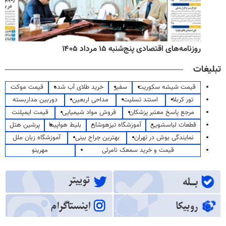
روزنامه‌های اقتصادی پنج‌شنبه ۱۵ مرداد ۱۴۰۵
تبلیغات
قیمت شیشه سکوریت
سفیر
خرید طلای آب شده
قیمت موکت
تور کربلا
استند تسلیت
مداحی اربعین
دوربین مداربسته
مرجع پاسخ معتبر پزشکان
فروش مواد شیمیایی
قیمت ایمپلنت
قطعات لباسشویی
آموزشگاه تیزهوشان
بلیط هواپیما
پرشین هتل
نمایندگی بوش در تهران
بهترین جراح بینی
آموزشگاه زبان ملل
قیمت و خرید سمعک نامرئی
مهرینو