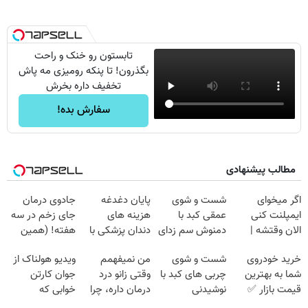
تابستون رو خنک و راحت
بگذرون! تا پنکه رومیزی مه پاش
تخفیف داره بخرش
سفارش بده!
مطالب پیشنهادی
اگر میخوای
شست و شوی
پایان دغدغه
جادوی درمان
ایمپلنت کنی
عمقی کبد با
هزینه های
جای زخم در سه
الان وقتشه |
دمنوش سم زدای
دندان پزشکی با
هفته! (همین
فقط با ۲۵
گیاهی
پک سفید کننده
حالا رایگان
خرید خودروی
شست و شوی
من نمیفهمم
ویدیو هولناک از
میلیون تومان!!!
خانگی
صحبت کنید)
شما به بهترین
چربی های کبد با
وقتی زانو درد
جوان کارتن
قیمت بازار ✅
نوشیدنی
درمان داره، چرا
خوابی که
گیاهی(55%تخفیف)
دردش رو داری
میلیاردر شد.