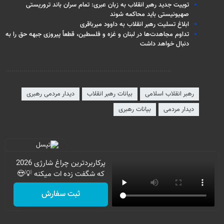
توییت جدید رهبر انقلاب به زبان عبری: تمام سران باند تروریستی
صهیونیستی باید محاکمه شوند
ابلاغ تسلیت رهبر انقلاب به داوود میرباقری
تداوم مجاهدت‌ها در لبنان و غزه و فلسطین، قطعاً پیروزی جبهه حق را به
دنبال خواهد داشت
برچسب‌ها
رهبر انقلاب اسلامی
بیانات رهبر انقلاب
دیدار مردمی رهبری
دیدار مردمی
بیانات رهبری
پرکاربردترین چراغ شارژی 2026
که شگفت زده ات میکنه 💡😍
ثبت سفارش