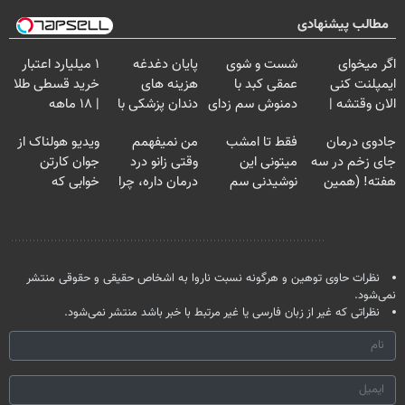
مطالب پیشنهادی
اگر میخوای
شست و شوی
پایان دغدغه
۱ میلیارد اعتبار
ایمپلنت کنی
عمقی کبد با
هزینه های
خرید قسطی طلا
الان وقتشه |
دمنوش سم زدای
دندان پزشکی با
| ۱۸ ماهه
فقط با ۲۵
گیاهی
پک سفید کننده
پرداخت کن
جادوی درمان
فقط تا امشب
من نمیفهمم
ویدیو هولناک از
میلیون تومان!!!
خانگی
جای زخم در سه
میتونی این
وقتی زانو درد
جوان کارتن
هفته! (همین
نوشیدنی سم
درمان داره، چرا
خوابی که
حالا رایگان
زدای کبد رو با
دردش رو داری
میلیاردر شد.
صحبت کنید)
55% تخفیف
تحمل میکنی؟❗
آموزش رایگان
نظر شما
بخری
نظرات حاوی توهین و هرگونه نسبت ناروا به اشخاص حقیقی و حقوقی منتشر
نمی‌شود.
نظراتی که غیر از زبان فارسی یا غیر مرتبط با خبر باشد منتشر نمی‌شود.