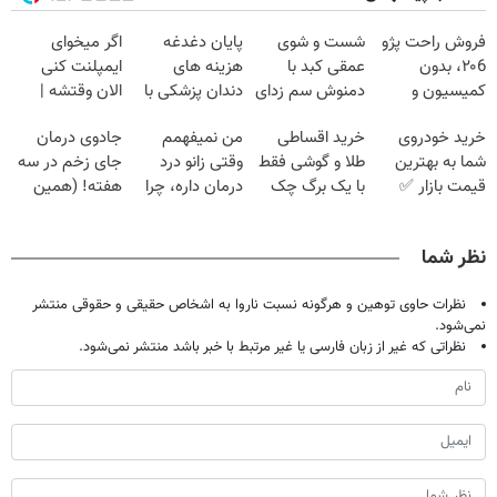
فروش راحت پژو
شست و شوی
پایان دغدغه
اگر میخوای
۲۰6، بدون
عمقی کبد با
هزینه های
ایمپلنت کنی
کمیسیون و
دمنوش سم زدای
دندان پزشکی با
الان وقتشه |
دردسر
گیاهی
پک سفید کننده
فقط با ۲۵
خرید خودروی
خرید اقساطی
من نمیفهمم
جادوی درمان
خانگی
میلیون تومان!!!
شما به بهترین
طلا و گوشی فقط
وقتی زانو درد
جای زخم در سه
قیمت بازار ✅
با یک برگ چک
درمان داره، چرا
هفته! (همین
صیادی
دردش رو داری
حالا رایگان
تحمل میکنی؟❗
صحبت کنید)
نظر شما
نظرات حاوی توهین و هرگونه نسبت ناروا به اشخاص حقیقی و حقوقی منتشر
نمی‌شود.
نظراتی که غیر از زبان فارسی یا غیر مرتبط با خبر باشد منتشر نمی‌شود.