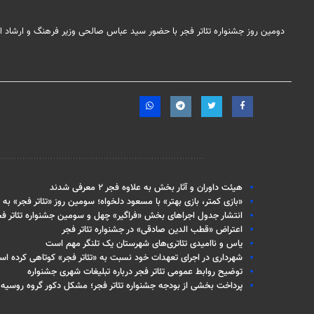
دومین روز جشنواره تئاتر فجر با حضور سید عباس صالحی وزیر فرهنگ و ارشاد اس
مطالب مرتبط
هیئت داوران و آثار بخش به علاوه فجر ۲ معرفی شدند
«بازی کمتر، بازی بهتر» با مسعود دلخواه؛ سومین روز «تئاتر فجر» به ن
انتشار جدول اجراهای بخش «فراگیر» چهل و سومین جشنواره تئاتر فج
اعتراض «قطب الدین صادقی» در جشنواره تئاتر فجر
یاس و ناامیدی تئاتری‌های شهرستان یک تلنگر مهم است
شهرداری در اجرای تعهدات خود نسبت به «تئاتر فجر» کوتاهی کرده اس
توضیح روابط عمومی تئاتر فجر درباره تبلیغات شهری جشنواره
پرداخت بخشی از بودجه جشنواره تئاتر فجر؛ مشکل دکور گروه روسیه