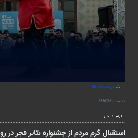
دریافت
24 MB
کد مطلب
6356763
فیلم
هنر
استقبال گرم مردم از جشنواره تئاتر فجر در ر