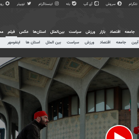
تلگرام
سروش
آی گپ
بله
اینستاگرام
توییتر
روبی
جامعه
اقتصاد
بازار
ورزش
سیاست
بین‌الملل
استان‌ها
عکس
فیلم
مج
آیین
جامعه
اقتصاد
ورزش
سیاست
بین الملل
استان ها
اینفومهر