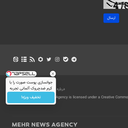
ارسال
جوانسازی پوست صورت را با
کرم ضدچروک آلمانی تجربه
درباره ما
تماس با ما
بازرگانی
کنید!
تخفیف ویژه!
All Content by Mehr News Agency is licensed under a Creative Commons
License.