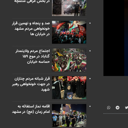
در بخش عراقی شلمچه
صد و پنجاه و نهمین قرار
خونخواهی مردم مشهد
در خیابان ها
اجتماع مردم ولایتمدار
گناباد در موج ۱۵۹
حماسه خیابان
0
قرار شبانه مردم چناران
seconds
در جهت خونخواهی رهبر
of
شهید
24
seconds
Vo
90%
اقامه نماز استغاثه به
امام زمان (عج) در مشهد