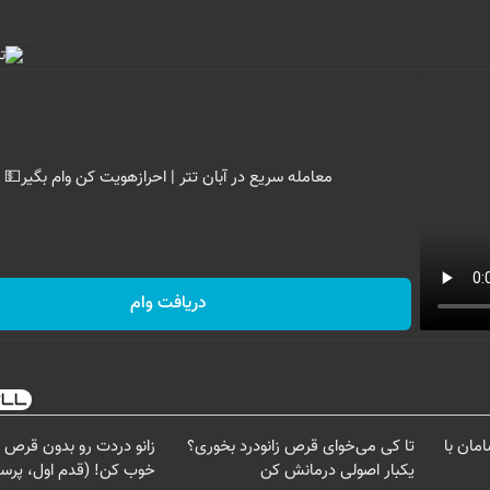
معامله سریع در آبان تتر | احرازهویت کن وام بگیر💵
دریافت وام
مان با
تا کی می‌خوای قرص زانودرد بخوری؟
زانو دردت رو بدون قرص 
یکبار اصولی درمانش کن
خوب کن! (قدم اول، پرس