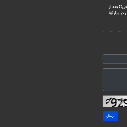
عی❗❗ بعد از
 در بیار😍
ارسال