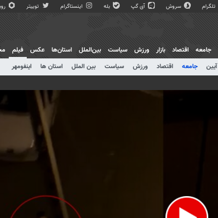
تلگرام
سروش
آی گپ
بله
اینستاگرام
توییتر
روبی
جامعه
اقتصاد
بازار
ورزش
سیاست
بین‌الملل
استان‌ها
عکس
فیلم
مج
آیین
جامعه
اقتصاد
ورزش
سیاست
بین الملل
استان ها
اینفومهر