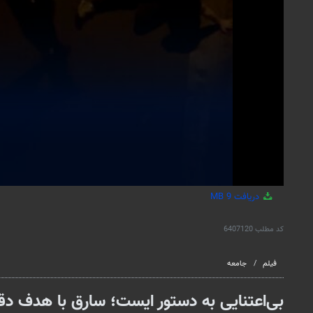
دریافت
9 MB
کد مطلب
6407120
فیلم
جامعه
بی‌اعتنایی به دستور ایست؛ سارق با هدف دق