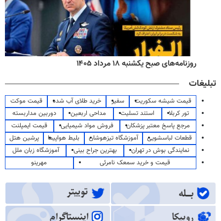
روزنامه‌های صبح یکشنبه ۱۸ مرداد ۱۴۰۵
تبلیغات
قیمت شیشه سکوریت
سفیر
خرید طلای آب شده
قیمت موکت
تور کربلا
استند تسلیت
مداحی اربعین
دوربین مداربسته
مرجع پاسخ معتبر پزشکان
فروش مواد شیمیایی
قیمت ایمپلنت
قطعات لباسشویی
آموزشگاه تیزهوشان
بلیط هواپیما
پرشین هتل
نمایندگی بوش در تهران
بهترین جراح بینی
آموزشگاه زبان ملل
قیمت و خرید سمعک نامرئی
مهرینو