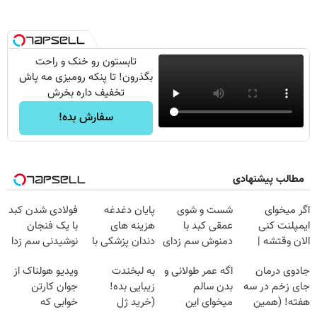
تابستون رو خنک و راحت
بگذرون! تا پنکه رومیزی مه پاش
تخفیف داره بخرش
سفارش بده!
مطالب پیشنهادی
اگر میخوای
شست و شوی
پایان دغدغه
فولادی شدن کبد
ایمپلنت کنی
عمقی کبد با
هزینه های
با یک فنجان
الان وقتشه |
دمنوش سم زدای
دندان پزشکی با
نوشیدنی سم زدا
فقط با ۲۵
گیاهی
پک سفید کننده
جادوی درمان
اگه عمر طولانی و
به لبخندت
ویدیو هولناک از
میلیون تومان!!!
خانگی
جای زخم در سه
بدن سالم
زیبایی بده!
جوان کارتن
هفته! (همین
میخوای این
(خرید ژل
خوابی که