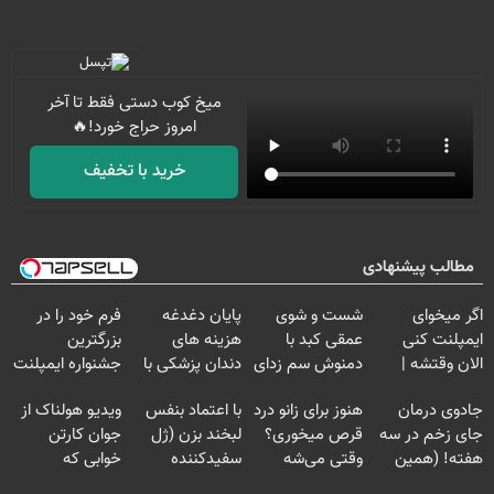
میخ کوب دستی فقط تا آخر
امروز حراج خورد!🔥
خرید با تخفیف
مطالب پیشنهادی
اگر میخوای
شست و شوی
پایان دغدغه
فرم خود را در
ایمپلنت کنی
عمقی کبد با
هزینه های
بزرگترین
الان وقتشه |
دمنوش سم زدای
دندان پزشکی با
جشنواره ایمپلنت
فقط با ۲۵
گیاهی
پک سفید کننده
تهران پر کنید ! |
جادوی درمان
هنوز برای زانو درد
با اعتماد بنفس
ویدیو هولناک از
میلیون تومان!!!
خانگی
فقط ۲۵ میلیون
جای زخم در سه
قرص میخوری؟
لبخند بزن (ژل
جوان کارتن
هفته! (همین
وقتی می‌شه
سفیدکننده
خوابی که
حالا رایگان
بدون عمل
دندان40%تخفیف)
میلیاردر شد.