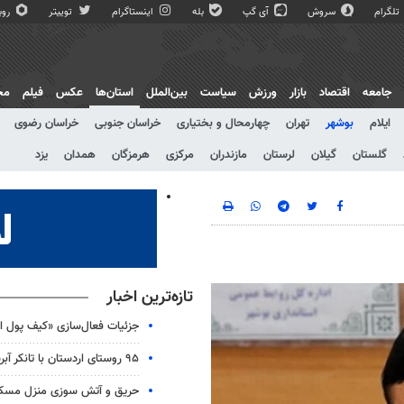
تلگرام
سروش
آی گپ
بله
اینستاگرام
توییتر
روبی
جامعه
اقتصاد
بازار
ورزش
سیاست
بین‌الملل
استان‌ها
عکس
فیلم
مج
ایلام
بوشهر
تهران
چهارمحال و بختیاری
خراسان جنوبی
خراسان رضوی
گلستان
گیلان
لرستان
مازندران
مرکزی
هرمزگان
همدان
یزد
تازه‌ترین اخبار
جزئیات فعال‌سازی «کیف پول ای
۹۵ روستای اردستان با تانکر آبرسانی می‌شوند
حریق و آتش سوزی منزل مسکون