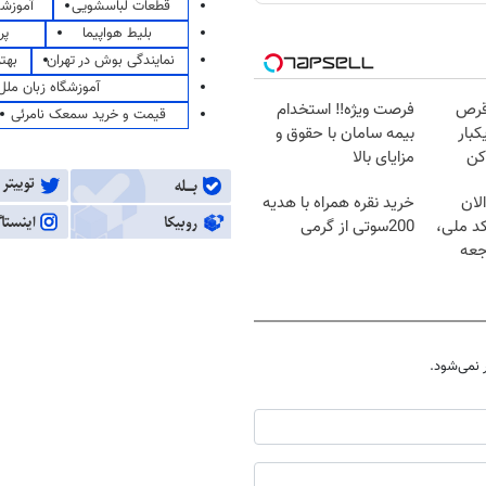
قطعات لباسشویی
آموزشگ
بلیط هواپیما
پر
نمایندگی بوش در تهران
بهت
آموزشگاه زبان ملل
قرص
فرصت ویژه‼️ استخدام
قیمت و خرید سمعک نامرئی
کبار
بیمه سامان با حقوق و
کن
مزایای بالا
لان
خرید نقره همراه با هدیه
کد ملی،
200سوتی از گرمی
جعه
نمی‌شود.