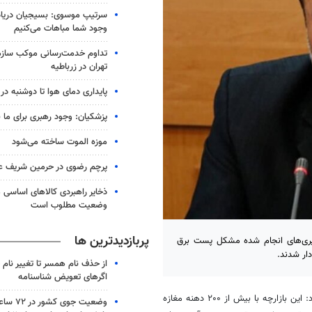
سرتیپ موسوی: بسیجیان دریاد
وجود شما مباهات می‌کنیم
تداوم خدمت‌رسانی موکب سازما
تهران در زرباطیه
پایداری دمای هوا تا دوشنبه در 
پزشکیان: وجود رهبری برای ما
موزه الموت ساخته می‌شود
پرچم رضوی در حرمین شریف 
ذخایر راهبردی کالاهای اساسی م
وضعیت مطلوب است
پربازدیدترین ها
یگیری‌های انجام شده مشکل پست برق
از حذف نام همسر تا تغییر نام خ
اگرهای تعویض شناسنامه
اسماعیل کاظمی صبح پنجشنبه در این رابطه اظهار کرد: این بازارچه با بیش از ۲۰۰ دهنه مغازه
وضعیت جوی