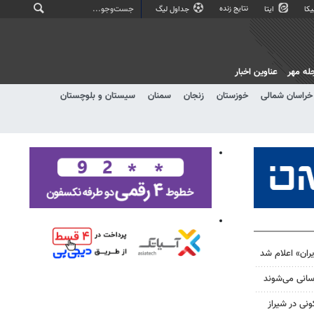
نتایج زنده
کا
ایتا
جداول لیگ
له مهر
عناوین اخبار
خراسان شمالی
خوزستان
زنجان
سمنان
سیستان و بلوچستان
ران» اعلام شد
ی در شیراز