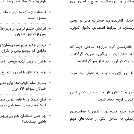
بارش‌های تابستانه در راه ۱۱ استان
 شهر دیلم ایفا می‌کند و با ایجاد بیش از ۴۰۰ شغل مستقیم و غیرمستقیم، منبع درآمدی برای
استفاده از خاک ما برای حمله 
ممنوع است
 حادثه آتش‌سوزی، خسارات مالی و روحی
ستان، در شرایط اقتصادی دشوار کنونی،
افزایش خشم ترامپ از وزیر جن
پس از تجاوز به ایران
دردسر جدید برای سرخپوشان؛ پی
خاطرنشان کرد: بازارچه ساحلی دیلم که
مازادی که پرسپولیس را نگران ک
ر شده بود، با پیگیری صورت گرفته از
الیت در آن بازارچه از سر گرفته شد.
با این بازی‌ها آینده بچه‌ها را به
ترامپ: توافق با ایران را ترجیح
این بازارچه بتواند به عنوان یک مرکز
بسیج تمام ظرفیت‌ها برای تعی
خلبانان سوخو ۲۴ ایران
ان و شاغلان بازارچه ساحلی دیلم تلقی
قطع همکاری با قلعه نویی هم
ن بازارچه ایجاد شود.
است/ نظر برخی مسئولان تغییر 
ای جدی دیده بود، اکنون با حمایت‌های
چرا حتی منتقدان هم زیر پرچم
یکی به ساحل، یکی از جاذبه‌های مهم
بابایی ایستادند؟