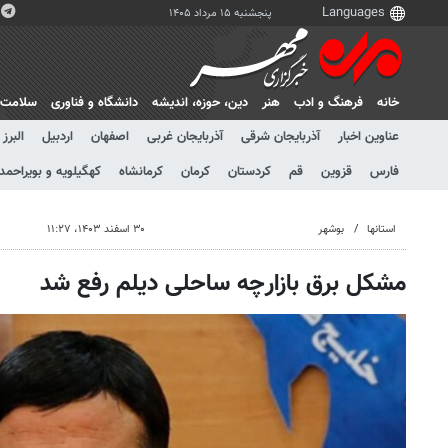
پنجشنبه ۱۵ مرداد ۱۴۰۵
خانه
فرهنگ و ادب
هنر
دين، حوزه، انديشه
دانشگاه و فناوری
سلامت
عناوین اخبار
آذربایجان شرقی
آذربایجان غربی
اصفهان
اردبیل
البرز
فارس
قزوین
قم
کردستان
کرمان
کرمانشاه
کهگیلویه و بویراحمد
استانها
بوشهر
۳۰ اسفند ۱۴۰۳، ۱۱:۲۷
مشکل برق بازارچه ساحلی دیلم رفع شد