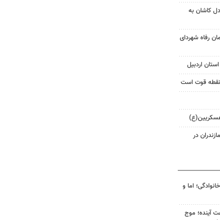
ل کاشان به
ن رفاه شهردای
استان اردبیل
 نقطه قوت است
عسکریین(ع)
ازندران در
انوادگی؛ اما و
 کشور در ۷۲ ساعت آینده؛ موج