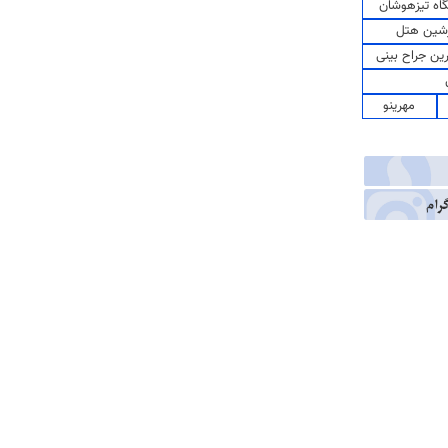
اه تیزهوشان
شین هتل
رین جراح بینی
مهرینو