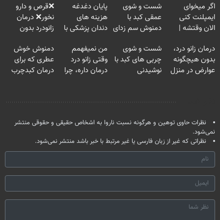
اگر میخوای
شست و شوی
پایان دغدغه
❌قرص‌ و دارو
ایمپلنت کنی
عمقی کبد با
هزینه های
نخور❌ درمان
الان وقتشه |
دمنوش سم زدای
دندان پزشکی با
زانودرد بدون
فقط با ۲۵
گیاهی
پک سفید کننده
قرص
درمان زانو درد،
شست و شوی
من نمیفهمم
دمنوش خوش
میلیون تومان!!!
خانگی
بدون هیچگونه
چربی های کبد با
وقتی زانو درد
عطری که برای
عوارض در منزل
نوشیدنی
درمان داره، چرا
درمان کبدچرب
(◂پرسش‌نامه)
گیاهی(55%تخفیف)
دردش رو داری
معجزه میکنه
تحمل میکنی؟❗
نظر شما
نظرات حاوی توهین و هرگونه نسبت ناروا به اشخاص حقیقی و حقوقی منتشر
نمی‌شود.
نظراتی که غیر از زبان فارسی یا غیر مرتبط با خبر باشد منتشر نمی‌شود.