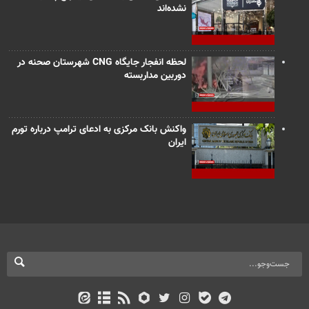
نشده‌اند
لحظه انفجار جایگاه CNG شهرستان صحنه در
دوربین مداربسته
واکنش بانک مرکزی به ادعای ترامپ درباره تورم
ایران