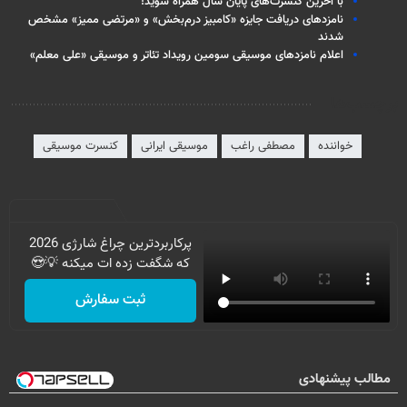
با آخرین کنسرت‌های پایان سال همراه شوید!
نامزدهای دریافت جایزه «کامبیز درم‌بخش» و «مرتضی ممیز» مشخص
شدند
اعلام نامزدهای موسیقی سومین رویداد تئاتر و موسیقی «علی معلم»
برچسب‌ها
خواننده
مصطفی راغب
موسیقی ایرانی
کنسرت موسیقی
پرکاربردترین چراغ شارژی 2026
که شگفت زده ات میکنه 💡😍
ثبت سفارش
مطالب پیشنهادی