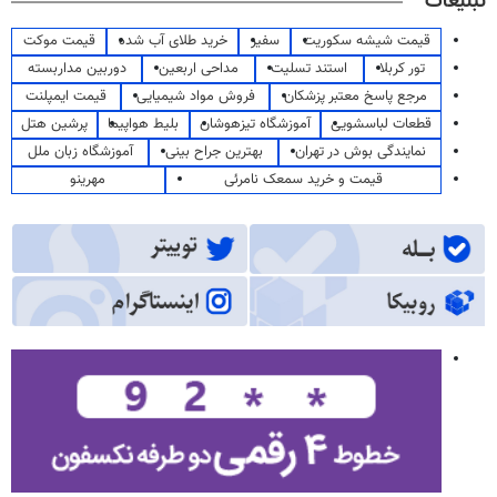
تبلیغات
قیمت شیشه سکوریت
سفیر
خرید طلای آب شده
قیمت موکت
تور کربلا
استند تسلیت
مداحی اربعین
دوربین مداربسته
مرجع پاسخ معتبر پزشکان
فروش مواد شیمیایی
قیمت ایمپلنت
قطعات لباسشویی
آموزشگاه تیزهوشان
بلیط هواپیما
پرشین هتل
نمایندگی بوش در تهران
بهترین جراح بینی
آموزشگاه زبان ملل
قیمت و خرید سمعک نامرئی
مهرینو