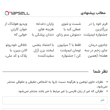
مطالب پیشنهادی
فرم خود را در
شست و شوی
پایان دغدغه
ویدیو هولناک از
بزرگترین
عمقی کبد با
هزینه های
جوان کارتن
جشنواره ایمپلنت
دمنوش سم زدای
دندان پزشکی با
خوابی که
تهران پر کنید ! |
گیاهی
پک سفید کننده
میلیاردر شد.
جادوی درمان
فقط با ؟ میلیون
با اعتماد بنفس
خلافی خودروتو
فقط ۲۵ میلیون
خانگی
آموزش رایگان
جای زخم در سه
تومان ایمپلنت
لبخند بزن (ژل
الان ببین، با
هفته! (همین
کن | جشنواره
سفیدکننده
پلاک و کد ملی،
حالا رایگان
تموم نشه !!!
دندان40%تخفیف)
بدون نیاز به
صحبت کنید)
مراجعه حضوری
نظر شما
نظرات حاوی توهین و هرگونه نسبت ناروا به اشخاص حقیقی و حقوقی منتشر
نمی‌شود.
نظراتی که غیر از زبان فارسی یا غیر مرتبط با خبر باشد منتشر نمی‌شود.