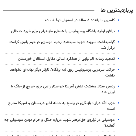
پربازدیدترین ها
کامیون با راننده ۸ ساله در اصفهان توقیف شد
توافق اولیه باشگاه پرسپولیس با همتای مازندرانی برای خرید جنجالی
گرامیداشت سپهبد شهید سیدعبدالرحیم موسوی در حرم بانوی کرامت
برگزار شد
تمجید رسانه آلبانیایی از عملکرد آسانی مقابل استقلال خوزستان
حرکت سرمربی پرسپولیس روی لبه پرتگاه/ تارتار دیگر بهانه‌ای نخواهد
داشت
رئیس ستاد مشترک ارتش آمریکا خواستار راهی برای خروج از جنگ با
ایران شد
حزب الله عراق: بازنگری در پاسخ به حمله اخیر عربستان و آمریکا مطرح
است
موسیقی در ترازوی حق/رهبر شهید درباره حلال و حرام بودن موسیقی چه
گفتند؟