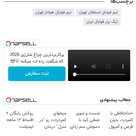
برچسب‌ها
تیم فوتبال استقلال تهران
تیم فوتبال هوادار تهران
لیگ برتر فوتبال ایران
پرکاربردترین چراغ شارژی 2026
که شگفت زده ات میکنه 💡😍
ثبت سفارش
مطالب پیشنهادی
خداحافظی با
شست و شوی
میخوای
روکش رایگان +
کمردرد، بدون
عمقی کبد با
کمردردت رو "در
اقساط ۱۲ ماهه
قرص و آمپول
دمنوش سم زدای
منزل" درمان
ایمپلنت
گیاهی
کنی؟ (◂فیلم +