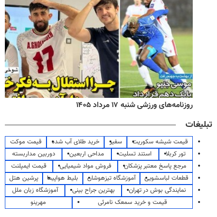
روزنامه‌های ورزشی شنبه ۱۷ مرداد ۱۴۰۵
تبلیغات
قیمت شیشه سکوریت
سفیر
خرید طلای آب شده
قیمت موکت
تور کربلا
استند تسلیت
مداحی اربعین
دوربین مداربسته
مرجع پاسخ معتبر پزشکان
فروش مواد شیمیایی
قیمت ایمپلنت
قطعات لباسشویی
آموزشگاه تیزهوشان
بلیط هواپیما
پرشین هتل
نمایندگی بوش در تهران
بهترین جراح بینی
آموزشگاه زبان ملل
قیمت و خرید سمعک نامرئی
مهرینو