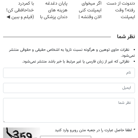
دندونت از دست
اگر میخوای
پایان دغدغه
با کمردرد
◂پرسش‌نامه)
رفته؟ وقت
ایمپلنت کنی
هزینه های
خداحافظی کن!
ایمپلنت
الان وقتشه |
دندان پزشکی با
(فیلم و ببین ◀
دیجیتاله
فقط با ۲۵
پک سفید کننده
پرسش‌نامه رو
میلیون تومان!!!
خانگی
پرکن)
نظر شما
نظرات حاوی توهین و هرگونه نسبت ناروا به اشخاص حقیقی و حقوقی منتشر
نمی‌شود.
نظراتی که غیر از زبان فارسی یا غیر مرتبط با خبر باشد منتشر نمی‌شود.
*
لطفا حاصل عبارت را در جعبه متن روبرو وارد کنید