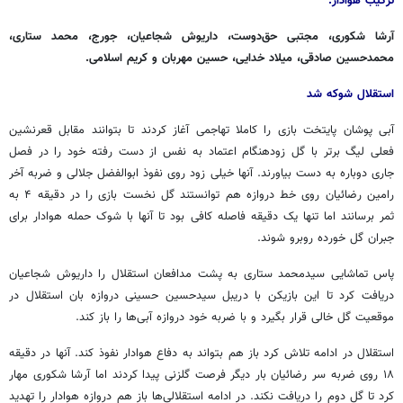
ترکیب هوادار:
آرشا شکوری، مجتبی حق‌دوست، داریوش شجاعیان، جورج، محمد ستاری،
محمدحسین صادقی، میلاد خدایی، حسین مهربان و کریم اسلامی.
استقلال شوکه شد
آبی پوشان پایتخت بازی را کاملا تهاجمی آغاز کردند تا بتوانند مقابل قعرنشین
فعلی لیگ برتر با گل زودهنگام اعتماد به نفس از دست رفته خود را در فصل
جاری دوباره به دست بیاورند. آنها خیلی زود روی نفوذ ابوالفضل جلالی و ضربه آخر
رامین رضائیان روی خط دروازه هم توانستند گل نخست بازی را در دقیقه ۴ به
ثمر برسانند اما تنها یک دقیقه فاصله کافی بود تا آنها با شوک حمله هوادار برای
جبران گل خورده روبرو شوند.
پاس تماشایی سیدمحمد ستاری به پشت مدافعان استقلال را داریوش شجاعیان
دریافت کرد تا این بازیکن با دریبل سیدحسین حسینی دروازه بان استقلال در
موقعیت گل خالی قرار بگیرد و با ضربه خود دروازه آبی‌ها را باز کند.
استقلال در ادامه تلاش کرد باز هم بتواند به دفاع هوادار نفوذ کند. آنها در دقیقه
۱۸ روی ضربه سر رضائیان بار دیگر فرصت گلزنی پیدا کردند اما آرشا شکوری مهار
کرد تا گل دوم را دریافت نکند. در ادامه استقلالی‌ها باز هم دروازه هوادار را تهدید