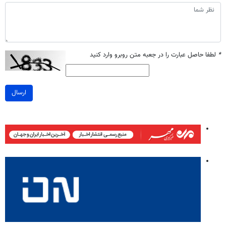
*
لطفا حاصل عبارت را در جعبه متن روبرو وارد کنید
ارسال