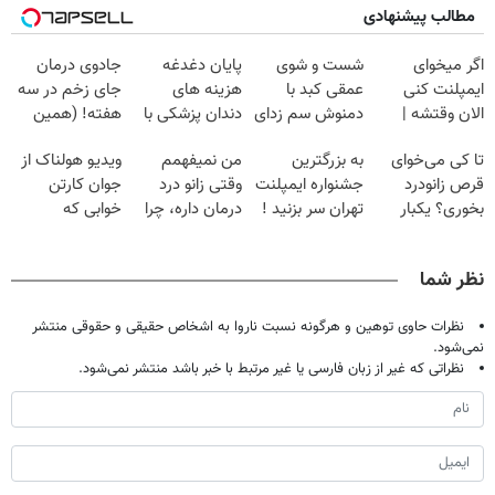
مطالب پیشنهادی
اگر میخوای
شست و شوی
پایان دغدغه
جادوی درمان
ایمپلنت کنی
عمقی کبد با
هزینه های
جای زخم در سه
الان وقتشه |
دمنوش سم زدای
دندان پزشکی با
هفته! (همین
فقط با ۲۵
گیاهی
پک سفید کننده
حالا رایگان
تا کی می‌خوای
به بزرگترین
من نمیفهمم
ویدیو هولناک از
میلیون تومان!!!
خانگی
صحبت کنید)
قرص زانودرد
جشنواره ایمپلنت
وقتی زانو درد
جوان کارتن
بخوری؟ یکبار
تهران سر بزنید !
درمان داره، چرا
خوابی که
اصولی درمانش
| فقط ۲۵
دردش رو داری
میلیاردر شد.
کن
میلیون !
تحمل میکنی؟❗
آموزش رایگان
نظر شما
نظرات حاوی توهین و هرگونه نسبت ناروا به اشخاص حقیقی و حقوقی منتشر
نمی‌شود.
نظراتی که غیر از زبان فارسی یا غیر مرتبط با خبر باشد منتشر نمی‌شود.