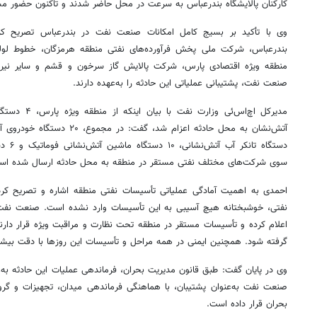
کارکنان پالایشگاه بندرعباس به سرعت در محل حاضر شدند و تاکنون حضور مست
وی با تأکید بر بسیج کامل امکانات صنعت نفت در بندرعباس تصریح کرد
بندرعباس، شرکت ملی پخش فرآورده‌های نفتی منطقه هرمزگان، خطوط لول
منطقه ویژه اقتصادی پارس، شرکت پالایش گاز سرخون و قشم و سایر نیروه
صنعت نفت، پشتیبانی عملیاتی این حادثه را به‌عهده دارند.
مدیرکل
اچ‌اس‌ئی
دستگاه تانکر آب آتش‌نشانی، ۱۰ دستگاه ماشین آتش‌نشانی
فوماتیک
و ۶
سوی شرکت‌های مختلف نفتی مستقر در منطقه به محل حادثه ارسال شده اس
احمدی به اهمیت آمادگی عملیاتی تأسیسات نفتی منطقه اشاره و تصریح کرد:
نفتی، خوشبختانه هیچ آسیبی به این تأسیسات وارد نشده است. صنعت نفت نی
اعلام کرده و تأسیسات مستقر در منطقه تحت نظارت و مراقبت ویژه قرار دارند 
گرفته شود. همچنین ایمنی در همه مراحل و تأسیسات این روزها با دقت بیشت
وی در پایان گفت: طبق قانون مدیریت بحران، فرماندهی عملیات این حادثه ب
صنعت نفت به‌عنوان پشتیبان، با هماهنگی فرماندهی میدان، تجهیزات و گروه‌
بحران قرار داده است.