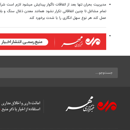
مدیرییت بحران تنها بعد از اتفاقات ناگوار پیدایش میشود لازم است ش
تمام مشاغل تا چنین اتفاقاتی تکرار نشود همانند معدن ذغال سنگ و بای
عمل کند هر نوع سهل انگاری را با شدت برخورد کند