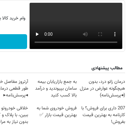
وام خرید کالا 
مطالب پیشنهادی
درمان زانو درد، بدون
به جمع بازاریابان بیمه
آرتروز مفاصل خود
هیچگونه عوارض در منزل
سامان بپیوندید و درآمد
طور قطعی درمان
(◂پرسش‌نامه)
بالا کسب کنید
◂پرسش‌نامه▸
207 داری برای فروش؟ با
فروش خودروی شما به
خلافی خودروتو ا
کارنامه به بهترین قیمت
بهترین قیمت بازار ✅
ببین، با پلاک و 
بفروش!
بدون نیاز به مرا
حضوری