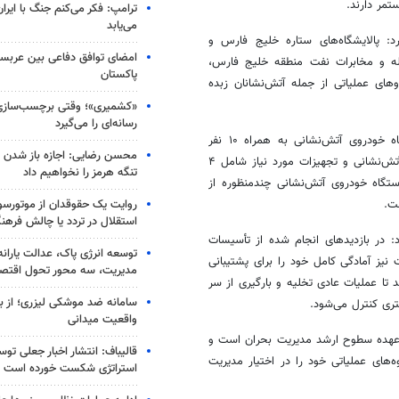
مر دارند.
ترامپ: فکر می‌کنم جنگ با ایران
می‌یابد
: پالایشگاه‌های ستاره خلیج فارس و
امضای توافق دفاعی بین عربستا
ه و مخابرات نفت منطقه خلیج فارس،
پاکستان
ای عملیاتی از جمله آتش‌نشانان زبده
«کشمیری»؛ وقتی برچسب‌سازی
رسانه‌ای را می‌گیرد
وزارت نفت با بیان اینکه از منطقه ویژه پارس، ۴ دستگاه خودروی آتش‌نشانی به همراه ۱۰ نفر
محسن رضایی: اجازه باز شدن 
آتش‌نشان به محل حادثه اعزام شد، گفت: در مجموع، ۲۰ دستگاه خودروی آتش‌نشانی و تجهیزات مورد نیاز شامل ۴
تنگه هرمز را نخواهیم داد
 دستگاه خودروی آتش‌نشانی چندمنظوره از
روایت یک حقوقدان از موتورسوا
ت.
استقلال در تردد یا چالش فرهن
 در بازدیدهای انجام شده از تأسیسات
توسعه انرژی پاک، عدالت یارانه
ز آمادگی کامل خود را برای پشتیبانی
مدیریت، سه محور تحول اقتص
تا عملیات عادی تخلیه و بارگیری از سر
سامانه ضد موشکی لیزری؛ از ب
ری کنترل می‌شود.
واقعیت میدانی
ه‌عهده سطوح ارشد مدیریت بحران است و
قالیباف: انتشار اخبار جعلی تو
های عملیاتی خود را در اختیار مدیریت
استراتژی شکست خورده است