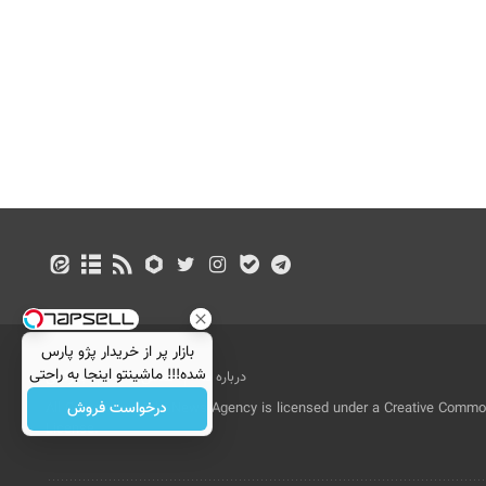
بازار پر از خریدار پژو پارس
شده!!! ماشینتو اینجا به راحتی
درباره ما
تماس با ما
بازرگانی
بفروش
درخواست فروش
All Content by Mehr News Agency is licensed under a Creative Commons
License.