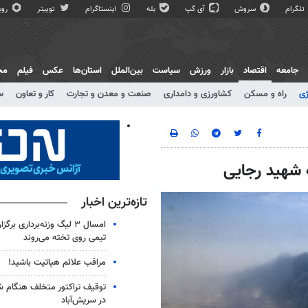
تلگرام
سروش
آی گپ
بله
اینستاگرام
توییتر
روبی
جامعه
اقتصاد
بازار
ورزش
سیاست
بین‌الملل
استان‌ها
عکس
فیلم
مج
ژی
راه و مسکن
کشاورزی و دامداری
صنعت و معدن و تجارت
کار و تعاون
س
 شهید رجایی
تازه‌ترین اخبار
امسال ۳ لیگ وزنه‌برداری بر
تیمی روی تخته می‌روند
مراقب علائم هپاتیت باشید!
توقیف تراکتور متخلف هنگام 
در سریش‌آباد