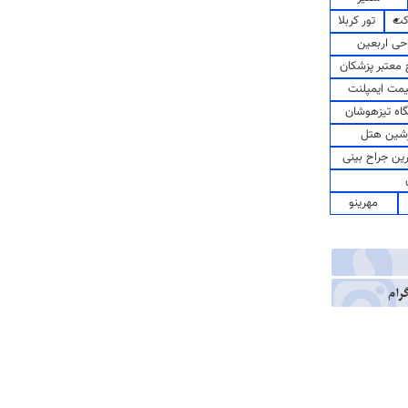
کت
تور کربلا
حی اربعین
معتبر پزشکان
مت ایمپلنت
اه تیزهوشان
شین هتل
رین جراح بینی
مهرینو