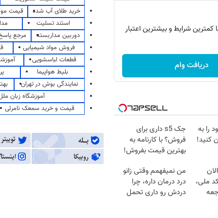
خرید طلای آب شده
قیمت مو
استند تسلیت
مدا
با کمترین شرایط و بیشترین اعتبار
دوربین مداربسته
مرجع پاسخ 
فروش مواد شیمیایی
قی
قطعات لباسشویی
آموزشگ
دریافت وام
بلیط هواپیما
پر
نمایندگی بوش در تهران
بهت
آموزشگاه زبان ملل
قیمت و خرید سمعک نامرئی
 را به
جک s5 داری برای
 کنید!
فروش؟ با کارنامه به
بهترین قیمت بفروش!
لان
من نمیفهمم وقتی زانو
کد ملی،
درد درمان داره، چرا
جعه
دردش رو داری تحمل
میکنی؟❗