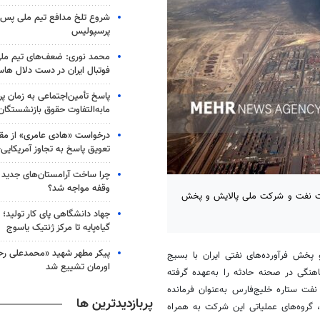
شروع تلخ مدافع تیم ملی پس ا
پرسپولیس
محمد نوری: ضعف‌های تیم ملی
فوتبال ایران در دست دلال ها
پاسخ تأمین‌اجتماعی به زمان پ
مابه‌التفاوت حقوق بازنشستگان
درخواست «هادی عامری» از مقا
تعویق پاسخ به تجاوز آمریکای
چرا ساخت آرامستان‌های جدید ت
وقفه مواجه شد؟
زارت نفت و شرکت ملی پالایش و پخش
جهاد دانشگاهی پای کار تولید؛ از
گیاه‌پایه تا مرکز ژنتیک یاسوج
پیکر مطهر شهید «محمدعلی رحیم
پخش فرآورده‌های نفتی ایران با بسیج
اورمان تشییع شد
هنگی در صحنه حادثه را به‌عهده گرفته
فت ستاره خلیج‌فارس به‌عنوان فرمانده
پربازدیدترین ها
 گروه‌های عملیاتی این شرکت به همراه