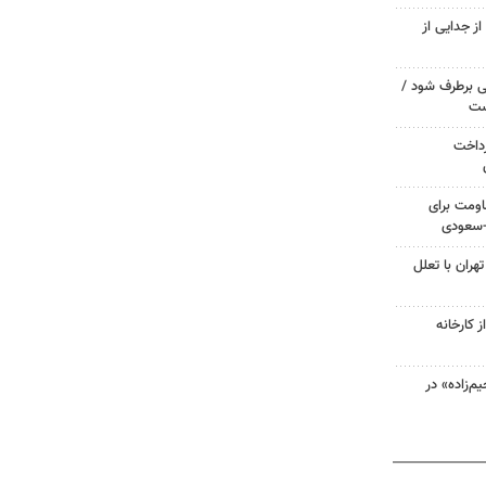
ز جدایی از
 برطرف شود /
ست
رداخت
ومت برای
ی-سعودی
هران با تعلل
 کارخانه
‌زاده» در