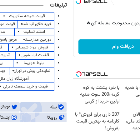
تبلیغات
قیمت شیشه سکوریت
ر بدون محدودیت معامله کن🔥
خرید طلای آب شده
قیمت مو
استند تسلیت
مدا
دوربین مداربسته
مرجع پاسخ 
دریافت وام
فروش مواد شیمیایی
قی
قطعات لباسشویی
آموزشگ
بلیط هواپیما
پر
نمایندگی بوش در تهران
بهت
آموزشگاه زبان ملل
قیمت و خرید سمعک نامرئی
 با هدیه
با نقره پشتت به کوه
گرمه؛200 سوت هدیه
اولین خرید از گرمی
لان
207 داری برای فروش؟ با
کد ملی،
کارنامه به بهترین قیمت
جعه
بفروش!