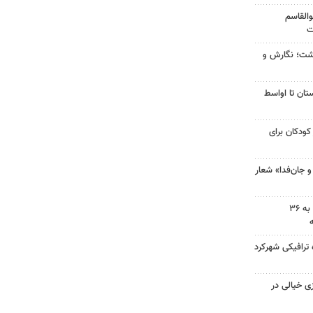
والقاسم
ت
زگشت؛ نگارش و
تان تا اواسط
کودکان برای
و جان‌فدا» شعار
امدادرسانی هلال احمر اصفهان به ۳۶
 ترافیکی شهرکرد
زی خیالی در