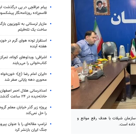
پیام عراقچی در پی درگذشت اب
قاسم‌زاده روزنامه‌نگار پیشکسو
مازیار لرستانی به تلویزیون با
ساخت یک تله‌فیلم
استقرار توده هوای گرم در خوزس
هفته آینده
اشرافی: ویدئوهای کوتاه، تمرکز 
کتاب‌خوانی را می‌ربایند
«ایران امام رضا (ع)؛ خون‌خواه 
محوری دهه پایانی صفر شد
حادثه‌دیده در ۲۴ ساعت گذشته
پروژه زیر گذر خیابان معلم گروه
را حل نمی‌کند
سازمان شیلات با هدف رفع موانع و
ترامپ مقاله‌ای را با عنوان پیرو
 داده است.
جنگ ایران بازنشر کرد