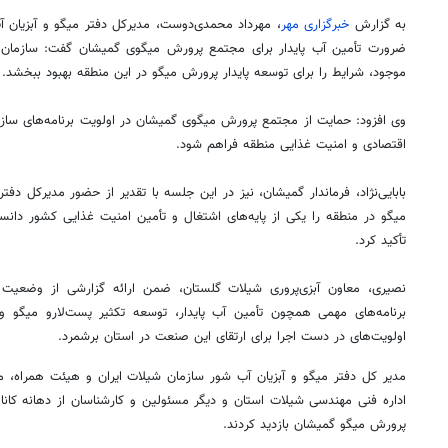
به گزارش
خبرگزاری مهر
، مهرداد محمدی‌دوست، مدیرکل دفتر میگو و آبزیان آب
ضرورت تأمین آب پایدار برای مجتمع پرورش میگوی
گمیشان
گفت: سازمان ش
موجود، شرایط را برای توسعه پایدار پرورش میگو در این منطقه بهبود ببخشد.
وی افزود: حمایت از مجتمع پرورش میگوی
گمیشان
در اولویت برنامه‌های سازم
اقتصادی و امنیت غذایی منطقه فراهم شود.
بابایی‌نژاد، فرماندار
گمیشان
، نیز در این جلسه با تقدیر از حضور مدیرکل دفت
میگو در منطقه را یکی از پایه‌های اشتغال و تأمین امنیت غذایی کشور دانس
تأکید کرد.
نصیری، معاون آبزی‌پروری شیلات گلستان، ضمن ارائه گزارشی از وضع
برنامه‌های مهمی همچون تأمین آب پایدار، توسعه تکثیر
پست‌لارو
میگو و 
اولویت‌های در دست اجرا برای ارتقای این صنعت در استان برشمرد.
مدیر کل دفتر میگو و آبزیان آب شور سازمان شیلات ایران و هیئت همراه، 
اداره فنی مهندسی شیلات استان و دیگر مسئولین و کارشناسان از دهانه کان
پرورش میگو
گمیشان
بازدید کردند.