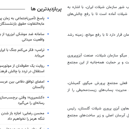
 شور سازمان شیلات ایران، با اشاره به
پربازدیدترین ها
یلات آماده است تا با رفع چالش‌های
پاسخ تأمین‌اجتماعی به زمان پ
مابه‌التفاوت حقوق بازنشستگان
سامانه ضد موشکی لیزری؛ از ب
ان قرار دارد تا با رفع موانع، زمینه رشد
واقعیت میدانی
ترامپ: فکر می‌کنم جنگ با ایران
می‌یابد
ر میگو سازمان شیلات، صنعت آبزی‌پروری
ت و بر حمایت همه‌جانبه از این مجتمع
روایت یک حقوقدان از موتورسوا
استقلال در تردد یا چالش فرهن
امضای توافق دفاعی بین عربستا
یت فعلی مجتمع پرورش میگوی
گمیشان
،
پاکستان
مدیریت پساب‌های زیست‌محیطی را از
«کشمیری»؛ وقتی برچسب‌سازی
رسانه‌ای را می‌گیرد
معاون آبزی پروری شیلات گلستان، رئیس
محسن رضایی: اجازه باز شدن 
ال
آبرسان
اصلی و زیر ساخت‌های مجتمع
تنگه هرمز را نخواهیم داد