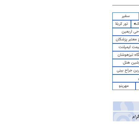
سفیر
کت
تور کربلا
حی اربعین
معتبر پزشکان
مت ایمپلنت
اه تیزهوشان
شین هتل
رین جراح بینی
مهرینو