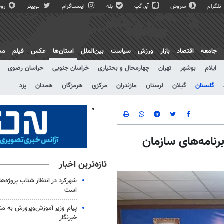
تلگرام
سروش
آی گپ
بله
اینستاگرام
توییتر
روبی
جامعه
اقتصاد
بازار
ورزش
سیاست
بین‌الملل
استان‌ها
عکس
فیلم
مج
ایلام
بوشهر
تهران
چهارمحال و بختیاری
خراسان جنوبی
خراسان رضوی
گلستان
گیلان
لرستان
مازندران
مرکزی
هرمزگان
همدان
یزد
نامه‌های سازمان
تازه‌ترین اخبار
شهرکرد در انتظار شتاب پروژه‌ه
است
پیام وزیر آموزش‌وپرورش به من
خبرنگار