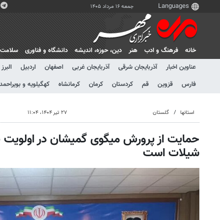
جمعه ۱۶ مرداد ۱۴۰۵
خانه
فرهنگ و ادب
هنر
دين، حوزه، انديشه
دانشگاه و فناوری
سلامت
عناوین اخبار
آذربایجان شرقی
آذربایجان غربی
اصفهان
اردبیل
البرز
فارس
قزوین
قم
کردستان
کرمان
کرمانشاه
کهگیلویه و بویراحمد
استانها
گلستان
۲۷ تیر ۱۴۰۴، ۱۱:۰۴
حمایت از پرورش میگوی گمیشان در اولویت بر
شیلات است