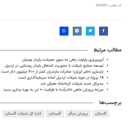
کد مطلب
6534021
مطالب مرتبط
آبزی‌پروری پایلوت راهی به سوی معیشت پایدار بومیان
توسعه صنایع شیلات با محوریت اشتغال پایدار روستایی در اردبیل
بازسازی ذخایر آبزیان؛ صادرات مازندران کمتر از ۴۰۰ میلیون دلار است
14 پروژه در حوزه شیلات اردبیل آماده سرمایه‌گذاری است
مدیرکل جدید شیلات کرمانشاه معرفی شد
مزرعه پرورش ماهی «اندرآب» با ظرفیت ۱۰ تن به بهره برداری رسید
برچسب‌ها
گلستان
پرورش میگو
گمیشان
اداره کل شیلات گلستان
۱۴
روزنامه‌های صبح پنج‌شنبه ۱۵ مرداد ۱۴۰۵
روزنام