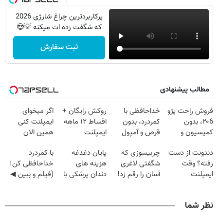
پرکاربردترین چراغ شارژی 2026
که شگفت زده ات میکنه 💡😍
ثبت سفارش
مطالب پیشنهادی
فروش راحت پژو
خداحافظی با
روکش رایگان +
اگر میخوای
۲۰6، بدون
کمردرد، بدون
اقساط ۱۲ ماهه
ایمپلنت کنی
کمیسیون و
قرص و آمپول
ایمپلنت
همین الان
دردسر
وقتشه | فقط با
دندونت از دست
چربیسوزی که
پایان دغدغه
با کمردرد
۲۵ میلیون
رفته؟ وقت
شگفتی لاغری
هزینه های
خداحافظی کن!
تومان!!!
ایمپلنت
آسان را رقم زد!
دندان پزشکی با
(فیلم و ببین ◀
دیجیتاله
پک سفید کننده
پرسش‌نامه رو
خانگی
پرکن)
نظر شما