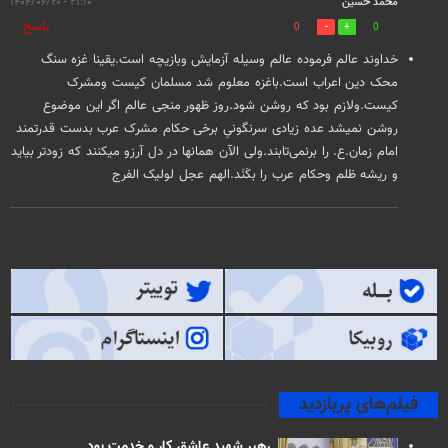
محمد حسین
۲۱:۱۰ - ۱۴۰۴/۰۶/۲۰
پاسخ
0
0
خداوند عالم فرموده عالم وسیله آزمایش وبازیچه است.یقینا غزه سنگ
محک دین اعراب است.باغزه معلوم شد مسلمان کیست ومشرک
کیست.ولازم بود که روشن شود.روز ظهور منجی عالم اگر این موضوع
روشن نمیشد عده زیادی سرنگونیِ برخی حکام مشرک عرب بدست قدرتمند
امام زمان.ع. را برنمی‌تابند.ولی الآن همانها در دل آرزو میکنند که زودتر بیاید
و ریشه ظلم وحکام عرب را بکَنَد.الهم عجل لولیک الفرج
فیلم‌های پربازدید
رهبر شهید عاشق کار و خدمت بود