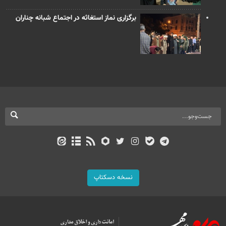
برگزاری نماز استغاثه در اجتماع شبانه چناران
نسخه دسکتاپ