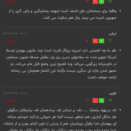
پاسخ
17
33
واقعا برای مسلمانان جای تاسف است اینهمه وحشیگری و یاغی گری را از
صهیون خبیث می بینند وباز هم سکوت می کنند.
ایرانی
۲۰:۰۶ - ۱۴۰۴/۰۶/۱۴
پاسخ
8
17
نظر ما چه اهمیتی دارد امروزه روزگار قدرت است چند ملیون یهودی توسط
آمریکا تجهیز شده به سلاحهای مدرن روز ودر مقابل صدها ملیون مسلمان
در خاورمیانه زورگویی می‌کند وبه فجیح ترین وضع قتل عام می‌کند..جز
مجهز شدن چاره ای دیگری نیست وگرنه این کشتار همچنان بی رحمانه
ادامه خواهد داشت
نازنین
۲۰:۱۰ - ۱۴۰۴/۰۶/۱۴
پاسخ
11
19
تف بر یهود ونصارا ......تف بر دینتان تف برمذهبتان تف برشرفتان سگهای
هار جنگل آمازون هم اینطور نیست آنجا هر حیوانی زندگیه خودشو میکنه
ای یهودیان خدا وقرآن وپیامبران هم از پستی از خون آشام بودن و از جنایات
شما وعده داده بودن ودیده بودن ننگتان باد ننگتان باد ننگتان باد.واماای