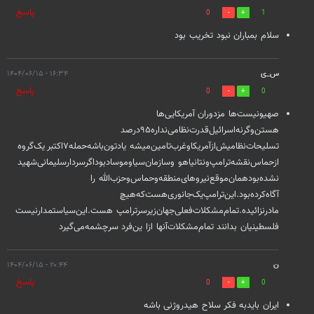
پاسخ
0
1
سلام بمباران نبود تخریب بود
س_ی
۱۶:۳۴ - ۱۴۰۴/۰۶/۱۵
پاسخ
0
0
صهیونیست‌ها‌ مزدوران‌ آمریکایی‌ها‌
هستن‌وگرنه‌اسرائیل‌قدرت‌نظامی‌نداره‌۹۵درصد‌
تسلیحات‌نظامیش‌ازآمریکا‌وغرب‌تامین‌میشه یادتون‌باشه‌حمله‌۷اکتبر‌ یک‌گروه‌
ازحماس‌نقشه‌ترامپ‌ونتانیاهو‌ وسازمان‌سیا‌وموساد‌بود‌اگرسردارسلیمانی‌شهید‌
نشده‌بود‌همان‌موقع‌نیروهای‌منطقه‌وحماس‌وحزب‌الله‌ را‌
آگاه‌کرده‌بود.این‌ترامپ‌یک‌جانوری‌هست‌که‌هیچ‌
مادر‌نزائیده‌.تمام‌مشکلات‌فعلی‌جهان‌زیرسر‌ترامپ‌ هست.این‌سیاستمدار‌نیست‌
فلسطینیان بدانند‌ تمام‌مشکلات‌آنها‌ ازا ین‌فرد‌ سرچشمه‌می‌گیرد
ن
۲۰:۴۴ - ۱۴۰۴/۰۶/۱۵
پاسخ
0
0
ایران بایدبه فکر سلاح هیدروژنی باشه