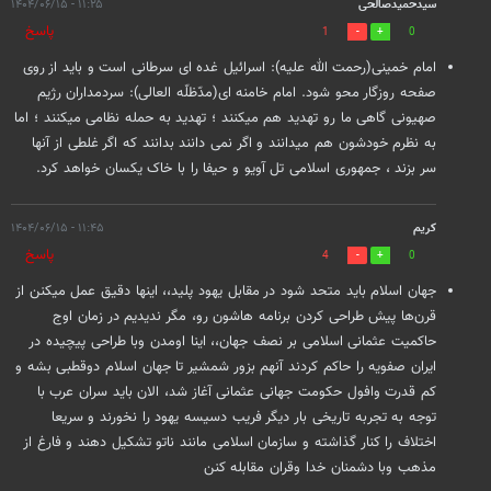
سیدحمیدصالحی
۱۱:۲۵ - ۱۴۰۴/۰۶/۱۵
پاسخ
1
0
امام خمینی(رحمت الله علیه): اسرائیل غده ای سرطانی است و باید از روی
صفحه روزگار محو شود. امام خامنه ای(مدّظلّه العالی): سردمداران رژیم
صهیونی گاهی ما رو تهدید هم میکنند ؛ تهدید به حمله نظامی میکنند ؛ اما
به نظرم خودشون هم میدانند و اگر نمی دانند بدانند که اگر غلطی از آنها
سر بزند ، جمهوری اسلامی تل آویو و حیفا را با خاک یکسان خواهد کرد.
کریم
۱۱:۴۵ - ۱۴۰۴/۰۶/۱۵
پاسخ
4
0
جهان اسلام باید متحد شود در مقابل یهود پلید،، اینها دقیق عمل میکنن از
قرن‌ها پیش طراحی کردن برنامه هاشون رو، مگر ندیدیم در زمان اوج
حاکمیت عثمانی اسلامی بر نصف جهان،، اینا اومدن وبا طراحی پیچیده در
ایران صفویه را حاکم کردند آنهم بزور شمشیر تا جهان اسلام دوقطبی بشه و
کم قدرت وافول حکومت جهانی عثمانی آغاز شد، الان باید سران عرب با
توجه به تجربه تاریخی بار دیگر فریب دسیسه یهود را نخورند و سریعا
اختلاف را کنار گذاشته و سازمان اسلامی مانند ناتو تشکیل دهند و فارغ از
مذهب وبا دشمنان خدا وقران مقابله کنن