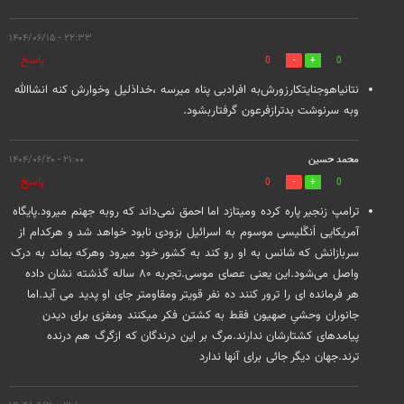
۲۲:۳۳ - ۱۴۰۴/۰۶/۱۵
پاسخ
0
0
نتانیاهوجنایتکارزورش‌به افرادبی پناه میرسه ،خداذلیل وخوارش کنه انشاالله
وبه سرنوشت بدترازفرعون گرفتاربشود.
محمد حسین
۲۱:۰۰ - ۱۴۰۴/۰۶/۲۰
پاسخ
0
0
ترامپ زنجیر پاره کرده ومیتازد اما احمق نمی‌داند که روبه جهنم میرود.پایگاه
آمریکایی اَنگَلیسی موسوم به اسرائیل بزودی نابود خواهد شد و هرکدام از
سربازانش که شانس به او رو کند به کشور خود میرود وهرکه بماند به درک
واصل می‌شود.این یعنی عصای موسی.تجربه ۸۰ ساله گذشته نشان داده
هر فرمانده ای را ترور کنند ده نفر قویتر ومقاومتر جای او پدید می آید.اما
جانوران وحشیِ صهیون فقط به کشتن فکر میکنند ومغزی برای دیدن
پیامدهای کشتارشان ندارند.مرگ بر این درندگان که ازگرگ هم درنده
ترند.جهان دیگر جائی برای آنها ندارد