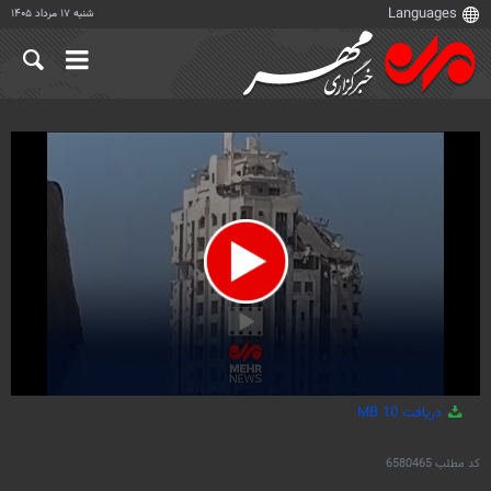
شنبه ۱۷ مرداد ۱۴۰۵
0
دریافت
10 MB
seconds
of
28
کد مطلب
6580465
seconds