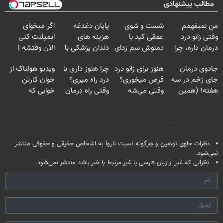
مطالب پیشنهادی
من نمیفهمم
شست و شوی
پایان دغدغه
اگر میخوای
وقتی زانو درد
عمقی کبد با
هزینه های
ایمپلنت کنی
درمان داره، چرا
دمنوش سم زدای
دندان پزشکی با
الان وقتشه |
دردش رو داری
گیاهی
پک سفید کننده
فقط با ۲۵
جادوی درمان
هنوز برای زانو درد
چرا هنوز داری با
ویدیو هولناک از
تحمل میکنی؟❗
خانگی
میلیون تومان!!!
جای زخم در سه
قرص میخوری؟
درد راه میری؟
جوان کارتن
هفته! (همین
وقتی می‌شه
وقتی راه درمان
خوابی که
حالا رایگان
بدون عمل
جلو پاته!
میلیاردر شد.
صحبت کنید)
درمانش کرد؟؟؟؟
آموزش رایگان
نظر شما
نظرات حاوی توهین و هرگونه نسبت ناروا به اشخاص حقیقی و حقوقی منتشر
نمی‌شود.
نظراتی که غیر از زبان فارسی یا غیر مرتبط با خبر باشد منتشر نمی‌شود.