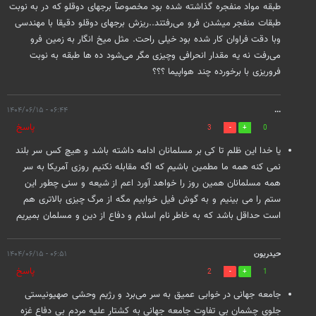
طبقه مواد منفجره گذاشته شده بود مخصوصآ برجهای دوقلو که در به نوبت
طبقات منفجر میشدن فرو می‌رفتند..ریزش برجهای دوقلو دقیقا با مهندسی
وبا دقت فراوان کار شده بود خیلی راحت. مثل میخ انگار به زمین فرو
می‌رفت نه یه مقدار انحرافی وچیزی مگر می‌شود ده ها طبقه به نوبت
فروریزی با برخورده چند هواپیما ؟؟؟
۰۶:۴۴ - ۱۴۰۴/۰۶/۱۵
...
پاسخ
3
0
یا خدا این ظلم تا کی بر مسلمانان ادامه داشته باشد و هیچ کس سر بلند
نمی کنه همه ما مطمین باشیم که اگه مقابله نکنیم روزی آمریکا به سر
همه مسلمانان همین روز را خواهد آورد اعم از شیعه و سنی چطور این
ستم را می بینیم و به گوش فیل خوابیم مگه از مرگ چیزی بالاتری هم
است حداقل باشد که به خاطر نام اسلام و دفاع از دین و مسلمان بمیریم
حیدریون
۰۶:۵۱ - ۱۴۰۴/۰۶/۱۵
پاسخ
2
1
جامعه جهانی در خوابی عمیق به سر می‌برد و رژیم وحشی صهیونیستی
جلوی چشمان بی تفاوت جامعه جهانی به کشتار علیه مردم بی دفاع غزه