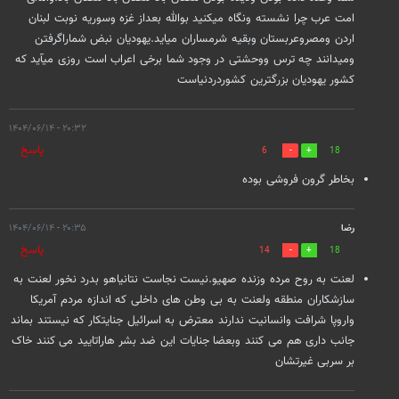
امت عرب چرا نشسته ونگاه میکنید بوالله بعداز غزه وسوریه نوبت لبنان
اردن ومصروعربستان وبقیه شرمساران میاید.یهودیان نبض شماراگرفتن
ومیدانند چه ترس ووحشتی در وجود شما برخی اعراب است روزی میآید که
کشور یهودیان بزرگترین کشوردردنیاست
۲۰:۳۲ - ۱۴۰۴/۰۶/۱۴
پاسخ
6
18
بخاطر گرون فروشی بوده
رضا
۲۰:۳۵ - ۱۴۰۴/۰۶/۱۴
پاسخ
14
18
لعنت به روح مرده وزنده صهیو.نیست نجاست نتانیاهو بدرد نخور لعنت به
سازشکاران منطقه ولعنت به بی وطن های داخلی که اندازه مردم آمریکا
واروپا شرافت وانسانیت ندارند معترض به اسرائیل جنایتکار که نیستند بماند
جانب داری هم می کنند وبعضا جنایات این ضد بشر هاراتایید می کنند خاک
بر سربی غیرتشان