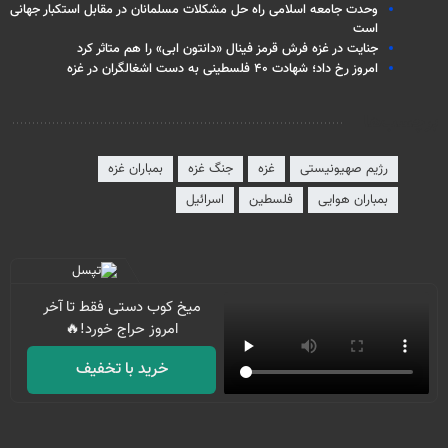
وحدت جامعه اسلامی راه حل مشکلات مسلمانان در مقابل استکبار جهانی
است
جنایت در غزه فرش قرمز فینال «دانتون ابی» را هم متاثر کرد
امروز رخ داد؛ شهادت ۴۰ فلسطینی به دست اشغالگران در غزه
برچسب‌ها
رژیم صهیونیستی
غزه
جنگ غزه
بمباران غزه
بمباران هوایی
فلسطین
اسرائیل
میخ کوب دستی فقط تا آخر
امروز حراج خورد!🔥
خرید با تخفیف