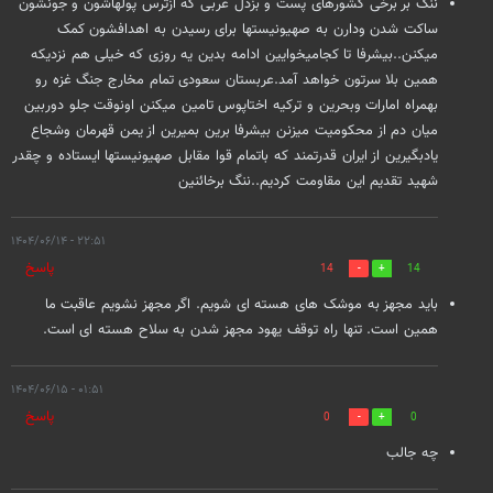
ننگ بر برخی کشورهای پست و بزدل عربی که ازترس پولهاشون و جونشون
ساکت شدن ودارن به صهیونیستها برای رسیدن به اهدافشون کمک
میکنن..بیشرفا تا کجامیخوایین ادامه بدین یه روزی که خیلی هم نزدیکه
همین بلا سرتون خواهد آمد.عربستان سعودی تمام مخارج جنگ غزه رو
بهمراه امارات وبحرین و ترکیه اختاپوس تامین میکنن اونوقت جلو دوربین
میان دم از محکومیت میزنن بیشرفا برین بمیرین از یمن قهرمان وشجاع
یادبگیرین از ایران قدرتمند که باتمام قوا مقابل صهیونیستها ایستاده و چقدر
شهید تقدیم این مقاومت کردیم..ننگ برخائنین
۲۲:۵۱ - ۱۴۰۴/۰۶/۱۴
پاسخ
14
14
باید مجهز به موشک های هسته ای شویم. اگر مجهز نشویم عاقبت ما
همین است. تنها راه توقف یهود مجهز شدن به سلاح هسته ای است.
۰۱:۵۱ - ۱۴۰۴/۰۶/۱۵
پاسخ
0
0
چه جالب