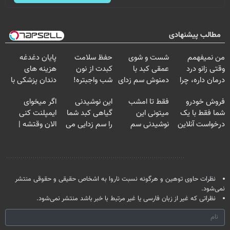
مطالب پیشنهادی
من نمیفهمم
شست و شوی
حفظ سلامت
پایان دغدغه
وقتی زانو درد
عمقی کبد با
کبدت از نون
هزینه های
درمان داره، چرا
دمنوش سم زدای
شب واجبتره!
دندان پزشکی با
دردش رو داری
گیاهی
پک سفید کننده
فروش خودرو
فقط تا امشب
این نوشیدنی
اگر میخوای
تحمل میکنی؟❗
خانگی
شما فقط با یک
میتونی این
گیاهی کبد شما
ایمپلنت کنی
درخواست آنلاین
نوشیدنی سم
را سم زدایی می
الان وقتشه |
✔
زدای کبد رو با
کند (با ضمانت
فقط با ۲۵
55% تخفیف
مرجوعی)
میلیون تومان!!!
نظر شما
بخری
نظرات حاوی توهین و هرگونه نسبت ناروا به اشخاص حقیقی و حقوقی منتشر
نمی‌شود.
نظراتی که غیر از زبان فارسی یا غیر مرتبط با خبر باشد منتشر نمی‌شود.