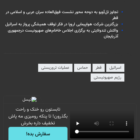
تجاوز تل‌آویو به دوحه محور نشست فوق‌العاده سران عربی و اسلامی در
قطر
بزرگترین شرکت هواپیمایی اروپا در فکر توقف همیشگی پرواز به اسرائیل
واکنش تندولایتی به برگزاری اجلاس خاخام‌های صهیونیست درجمهوری
آذربایجان
برچسب‌ها
اسرائیل
قطر
حماس
عملیات تروریستی
رژیم صهیونیستی
تابستون رو خنک و راحت
بگذرون! تا پنکه رومیزی مه پاش
تخفیف داره بخرش
سفارش بده!