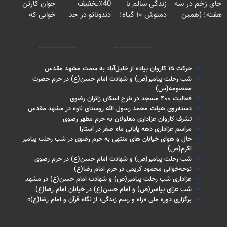
جای زخم در سه
زندگی سالم با
40٪تخفیف
جوان کارتن
تومان!!!
هفته! (همین
دمنوش ۱۰ گیاه!
دندوناتو در حد
خوابی که
حالا رایگان
(۵۵% تخفیف)
کامپوزیت سفید
میلیاردر شد.
صحبت کنید)
کن
آموزش رایگان
مطالب مرتبط
حرکت ۱۵ کاروان پیاده از خلیل‌آباد به سمت مشهد مقدس
شب رحلت پیامبر(ص) و شهادت امام حسن(ع) در حرم حضرت
معصومه(س)
فعالیت ۴۰۰ مسجد در طرح اسکان زائران رضوی
دسته‌روی هیئت محمد رسول الله روستای ناوه در مشهد مقدس
تشرف کاروان عزاداری معلولان به حرم مطهر رضوی
مراسم عزاداری دهه پایانی ماه صفر در آستارا
حال و هوای خیابان های منتهی به حرم رضوی در شب رحلت پیامبر
اکرم(ص)
شب رحلت پیامبر(ص) و شهادت امام حسن(ع) در حرم رضوی
نوحه‌خوانی محمود کریمی در حرم امام رضا(ع)
عزاداری شب رحلت پیامبر(ص) و شهادت امام حسن(ع) در مشهد
شب عزای پیامبر(ص) و امام حسن(ع) در خیابان امام رضا(ع)
برگزاری دوره ملی «راه و رسم زندگی؛ از نگاه قرآن و امام رضا(ع)»