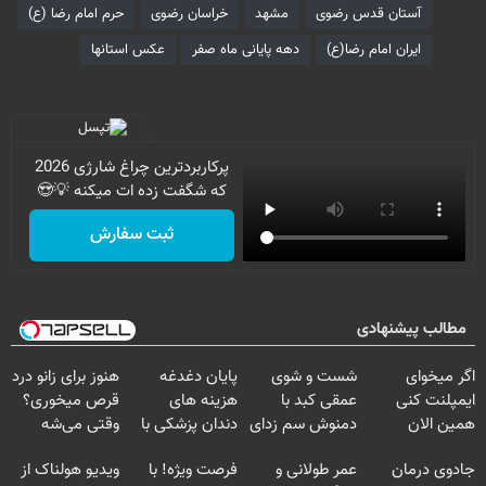
آستان قدس رضوی
مشهد
خراسان رضوی
حرم امام رضا (ع)
ایران امام رضا(ع)
دهه پایانی ماه صفر
عکس استانها
پرکاربردترین چراغ شارژی 2026
که شگفت زده ات میکنه 💡😍
ثبت سفارش
مطالب پیشنهادی
اگر میخوای
شست و شوی
پایان دغدغه
هنوز برای زانو درد
ایمپلنت کنی
عمقی کبد با
هزینه های
قرص میخوری؟
همین الان
دمنوش سم زدای
دندان پزشکی با
وقتی می‌شه
وقتشه | فقط با
گیاهی
پک سفید کننده
بدون عمل
جادوی درمان
عمر طولانی و
فرصت ویژه! با
ویدیو هولناک از
۲۵ میلیون
خانگی
درمانش کرد؟؟؟؟