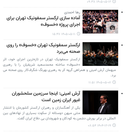
۱۴۰۵-۰۵-۱۲ ۰۹:۳۸
رها احمدی
آماده سازی ارکستر سمفونیک تهران برای
اجرای پروژه «خسوف»
۱۴۰۵-۰۵-۱۱ ۱۵:۴۷
ارکستر سمفونیک تهران «خسوف» را روی
صحنه می‌برد
ارکستر سمفونیک تهران در تازه‌ترین اجرای خود، اثر
«خسوف» ساخته محمدسعید شریفیان را با رهبری
میهمان آرش امینی و همراهی گروه کر به رهبری بهرنگ شگرف‌کار روی صحنه می
برد.
۱۴۰۵-۰۵-۰۷ ۱۱:۵۱
آرش امینی: اینجا سرزمین سلحشوران
غیور ایران زمین است
یکی از آهنگسازان و رهبران ارکستر کشورمان با انتشار
متنی میهن دوستانه از سکوت بسیاری از نهادهای بین
المللی در برابر یورش دشمن به کودکان و شهروندان یی دفاع ایران گفت.
۱۴۰۴-۱۲-۱۹ ۰۸:۵۴