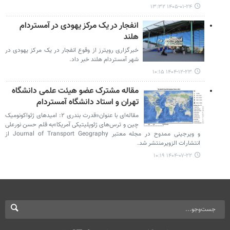
۱۴۰۵-۰۱-۲۴ ۱۳:۳۲
انفجار در یک مرکز یهودی در آمستردام
هلند
خبرگزاری رویترز از وقوع انفجار در یک مرکز یهودی در
شهر آمستردام هلند خبر داد.
۱۴۰۴-۱۲-۲۳ ۱۰:۱۵
مقاله مشترک عضو هیئت علمی دانشگاه
تهران و استاد دانشگاه آمستردام
مقاله‌ای با عنوان«قدرت بندری ۲: امیدهای ژئواکونومیک
چین و ترس‌های ژئوپلیتیکی آمریکا»به قلم حسن نورعلی
و ویرجینی ممدوح در مجله معتبر Journal of Transport Geography از
انتشارات الزویرمنتشر شد.
۱۴۰۴-۰۷-۲۲ ۱۰:۱۹