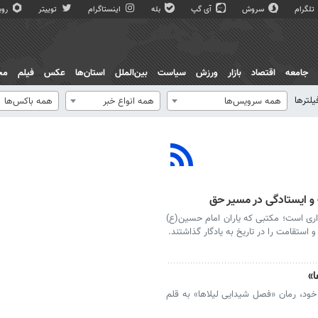
تلگرام
سروش
آی گپ
بله
اینستاگرام
توییتر
روبی
جامعه
اقتصاد
بازار
ورزش
سیاست
بین‌الملل
استان‌ها
عکس
فیلم
مج
یلترها
همه سرویس‌ها
همه انواع خبر
همه باکس‌ها
و ایستادگی در مسیر حق
اری است؛ مکتبی که یاران امام حسین(ع)
و استقامت را در تاریخ به یادگار گذاشتند.
ا»
 خود، رمان «فصل شیدایی لیلاها» به قلم