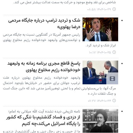
شاخص برای نقد وضع موجود و حرکت به سمت عدالت بیشتر عمل می کند.
۱۴۰۴-۱۰-۲۹ ۰۸:۵۸
شک و تردید ترامپ درباره جایگاه مردمی
«رضا پهلوی»
رئیس جمهور آمریکا در گفتگویی نسبت به جایگاه مردمی
و توانمندی‌های ولیعهد خودخوانده رژیم مخلوع پهلوی
ابراز شک و تردید کرد.
۱۴۰۴-۱۰-۲۵ ۱۰:۱۷
پاسخ قاطع مجری برنامه زمانه به ولیعهد
خودخوانده رژیم مخلوع پهلوی
ولیعهد خودخوانده رژیم مخلوع پهلوی درباره علت
ترغیب جوانان برای حضور در خیابان‌ها باوجود احتمال
مرگ آنها، با بی‌مسئولیتی تمام و با لحنی توهین‌آمیز مدعی شد که «این جنگ است
و جنگ تلفات دارد.»
۱۴۰۴-۱۰-۲۴ ۰۷:۲۷
نامه تاریخی دیده نشده آیت الله میلانی به امام؛
از دزدی و فساد گذشتیم،با ننگی که کشور
را پایگاه اسرائیل می‌کند،چه کنیم
ما از حبس و زجر رجال دینی و ملی گذشتیم،از دزدی و