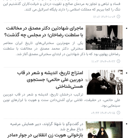
فساد و تباهی و تجاوز به مردمان صالح و تقویت دزدان و خیانت‌کاران گذشتیم این
ننگ را کجا ببریم که مملکت اسلامی را دارند پایگاه اسرائیل می کنند.
۱۴۰۴-۱۰-۰۴ ۱۶:۰۶
ماجرای شهادتین دکتر مصدق در مخالفت
با سلطنت رضاخان؛ در مجلس چه گذشت؟
یکی از مهم‌ترین سخنرانی‌های تاریخ ایران معاصر
سخنرانی دکتر محمد مصدق در مخالفت با سلطنت
رضاخان پهلوی بود که با ذکر شهادتین در ابتدای سخنرانی مصدق آغاز شد.
۱۴۰۴-۰۹-۲۲ ۱۱:۰۳
امتزاج تاریخ، اندیشه و شعر در قاب
دوربین علی حاتمی؛ جستجوی
هستی‌شناختی
ترکیب درخشان تاریخ، اندیشه و شعر در قاب دوربین
علی حاتمی، در حقیقت، تلاشی برای آشتی‌دادن سنت و هویت با ابزارهای نوین
سینمایی بود.
۱۴۰۴-۰۹-۱۵ ۰۹:۴۴
در گفت‌وگو با شهلا گراوند، دبیر همایش مرضیه
دباغ مطرح شد
بازخوانی هویت زن انقلابی در جوار «مادر