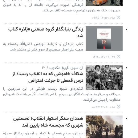
فرهنگی صورت می‌گیرد، جامعه آن را نه به عنوان
«بهبود»، بلکه به عنوان «تهاجم به هویت» تلقی می‌کند.
۱۴۰۵-۰۱-۱۸ ۰۹:۱۵
زندگی بنیانگذار گروه صنعتی «پُلار» کتاب
شد
کتاب «زندگی و کارنامه مهندس فضل‌الله رهنما» به
همت علی‌اصغر سعیدی از سوی نشر نی منتشر شد.
۱۴۰۴-۱۱-۲۹ ۱۴:۲۰
آن سوی تاریخ مکتوب / ۱۲
شکاف خاموشی که به انقلاب رسید/ از
ترس قحطی تا جرئت اعتراض
گلابدره‌ای شیوه زیست طولانی در این سرزمین را
می‌داند، و می‌فهمد حکومت انگار این مردم را نمی‌شناسد. اگر می‌شناخت شیوه‌ای
متفاوت را پیش می‌گرفت.
۱۴۰۴-۱۱-۱۸ ۰۸:۴۷
همدان سنگر استوار انقلاب؛ نخستین
شهری که مجسمه شاه پایین آمد
همدان- مردم همدان با اتحاد و ایمان، پیشتاز مبارزه