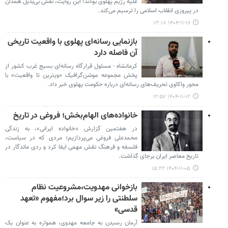
علیه رژیم پهلوی بودند؛ این روایت، نقش بی‌بدیل همدان
در پیروزی انقلاب اسلامی را ترسیم می‌کند.
۱۴۰۴-۱۱-۱۶ ۱۳:۱۸
بازنمایی رسانه‌ای پهلوی با واقعیت تاریخی
آن فاصله دارد
کرمانشاه - مسئول قرارگاه رسانه‌ای بسیج غرب کشور از
پخش مجموعه موشن‌گرافیک «ویترین تا واقعیت» با
محور واکاوی تحریف‌های رسانه‌ای درباره حکومت پهلوی خبر داد.
۱۴۰۴-۱۱-۱۲ ۱۲:۵۷
خانواده‌های الهام‌بخش؛ فروغی در تاریخ
در هفتمین گزارش «خانواده ایرانی»، به زندگی
محمدعلی فروغی می‌پردازیم؛ مردی که در سیاست،
فلسفه و فرهنگ نقش مهمی ایفا کرد و ردی ماندگار در
تاریخ معاصر ایران برجای گذاشت.
۱۴۰۴-۱۱-۰۵ ۱۵:۲۲
بازخوانی مهدویت،مشروعیت نظام
سلطنتی را زیر سوال برد؛مفهوم «تعهد
قدسی»
آرمان رسیدن به جامعه مهدوی، همواره به عنوان یک